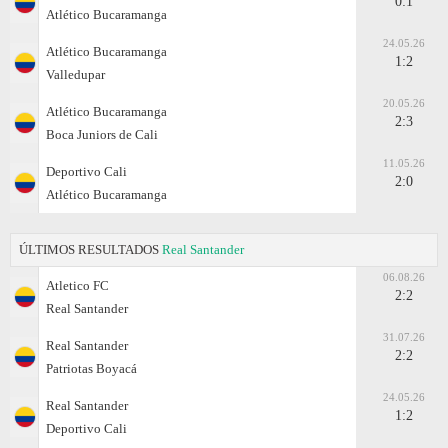
0:1
Atlético Bucaramanga
24.05.26
Atlético Bucaramanga
1:2
Valledupar
20.05.26
Atlético Bucaramanga
2:3
Boca Juniors de Cali
11.05.26
Deportivo Cali
2:0
Atlético Bucaramanga
ÚLTIMOS RESULTADOS
Real Santander
06.08.26
Atletico FC
2:2
Real Santander
31.07.26
Real Santander
2:2
Patriotas Boyacá
24.05.26
Real Santander
1:2
Deportivo Cali