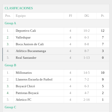
CLASIFICACIONES
Pos.
Equipo
PJ
DG
Pt.
Group A
1.
Deportivo Cali
4
10-2
12
2.
Valledupar
4
6-3
7
3.
Boca Juniors de Cali
4
8-8
7
4.
Atlético Bucaramanga
4
8-7
3
5.
Real Santander
4
1-13
0
Group B
1.
Millonarios
4
14-5
10
2.
Llaneros Escuela de Futbol
4
7-2
9
3.
Boyacá Chicó
4
6-3
5
4.
Patriotas Boyacá
4
4-7
2
5.
Atletico FC
4
2-16
1
Group C