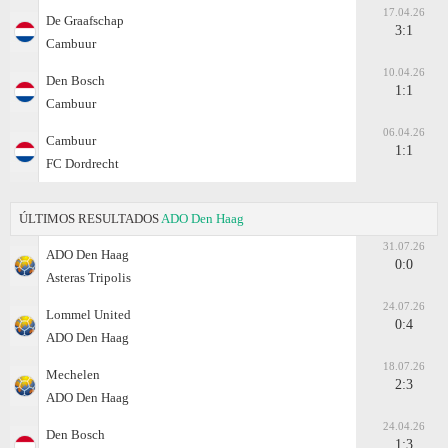
17.04.26
De Graafschap
3:1
Cambuur
10.04.26
Den Bosch
1:1
Cambuur
06.04.26
Cambuur
1:1
FC Dordrecht
ÚLTIMOS RESULTADOS
ADO Den Haag
31.07.26
ADO Den Haag
0:0
Asteras Tripolis
24.07.26
Lommel United
0:4
ADO Den Haag
18.07.26
Mechelen
2:3
ADO Den Haag
24.04.26
Den Bosch
1:3