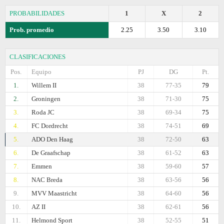
PROBABILIDADES
1
X
2
Prob. promedio
2.25
3.50
3.10
CLASIFICACIONES
Pos.
Equipo
PJ
DG
Pt.
1.
Willem II
38
77-35
79
2.
Groningen
38
71-30
75
3.
Roda JC
38
69-34
75
4.
FC Dordrecht
38
74-51
69
5.
ADO Den Haag
38
72-50
63
6.
De Graafschap
38
61-52
63
7.
Emmen
38
59-60
57
8.
NAC Breda
38
63-56
56
9.
MVV Maastricht
38
64-60
56
10.
AZ II
38
62-61
56
11.
Helmond Sport
38
52-55
51