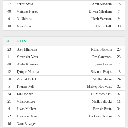
27
Sekou Sylla
Amir Absalem
15
40
Matthias Nartey
D. van Mieghem
7
9
R. Uldrikis
Henk Veerman
9
19
Milan Smit
Alex Schalk
30
SUPLENTES:
23
Brett Minnema
Kilian Nikiema
23
41
Y. van der Veen
Tim Coremans
28
49
Wiebe Kooistra
Tyrese Asante
2
42
Tyrique Mercera
Silvinho Esajas
18
20
Vincent Pichel
M. Hamdaoui
24
5
Thomas Poll
Maikey Houwaart
32
34
Toni Jonker
D. Moreo Klas
8
21
Milan de Koe
Malik Sellouki
11
6
J. van Mullem
Finn de Bruin
34
22
J. van der Meer
Bart van Hintum
5
16
Daan Reiziger