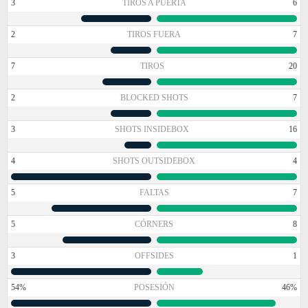
3
TIROS A PUERTA
6
2
TIROS FUERA
7
7
TIROS
20
2
BLOCKED SHOTS
7
3
SHOTS INSIDEBOX
16
4
SHOTS OUTSIDEBOX
4
5
FALTAS
7
5
CÓRNERS
8
3
OFFSIDES
1
54%
POSESIÓN
46%