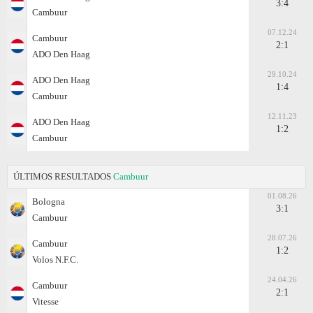
3:4
Cambuur
07.12.24
Cambuur
2:1
ADO Den Haag
29.10.24
ADO Den Haag
1:4
Cambuur
12.11.23
ADO Den Haag
1:2
Cambuur
ÚLTIMOS RESULTADOS
Cambuur
01.08.26
Bologna
3:1
Cambuur
28.07.26
Cambuur
1:2
Volos N.F.C.
24.04.26
Cambuur
2:1
Vitesse