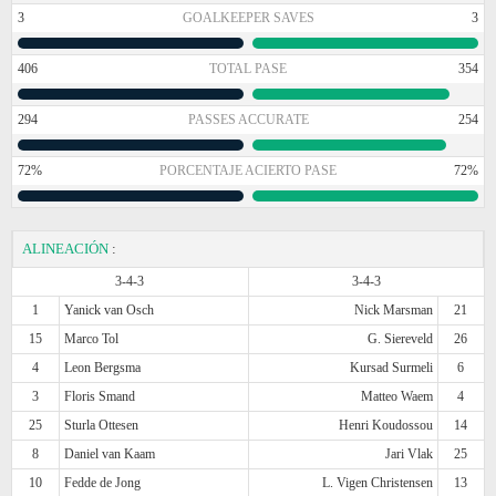
3
GOALKEEPER SAVES
3
406
TOTAL PASE
354
294
PASSES ACCURATE
254
72%
PORCENTAJE ACIERTO PASE
72%
ALINEACIÓN
:
3-4-3
3-4-3
1
Yanick van Osch
Nick Marsman
21
15
Marco Tol
G. Siereveld
26
4
Leon Bergsma
Kursad Surmeli
6
3
Floris Smand
Matteo Waem
4
25
Sturla Ottesen
Henri Koudossou
14
8
Daniel van Kaam
Jari Vlak
25
10
Fedde de Jong
L. Vigen Christensen
13