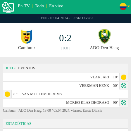
En TV
|
Todo
|
En vivo
13:00 / 05.04.2024 / Eerste Divisie
0:2
Cambuur
ADO Den Haag
[ 0:0 ]
JUEGO
EVENTOS
VLAK JARI
19'
VEERMAN HENK
50'
85'
VAN MULLEM JEREMY
MOREO KLAS DHORASO
90'
Cambuur - ADO Den Haag, 13:00 / 05.04.2024, viernes, Eerste Divisie
ESTADÍSTICAS