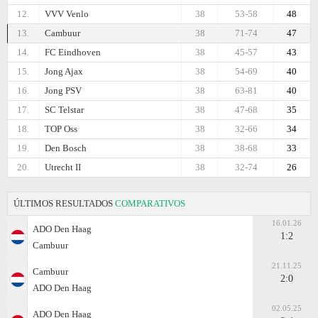
12.
VVV Venlo
38
53-58
48
13.
Cambuur
38
71-74
47
14.
FC Eindhoven
38
45-57
43
15.
Jong Ajax
38
54-69
40
16.
Jong PSV
38
63-81
40
17.
SC Telstar
38
47-68
35
18.
TOP Oss
38
32-66
34
19.
Den Bosch
38
38-68
33
20.
Utrecht II
38
32-74
26
ÚLTIMOS RESULTADOS
COMPARATIVOS
16.01.26
ADO Den Haag
1:2
Cambuur
21.11.25
Cambuur
2:0
ADO Den Haag
02.05.25
ADO Den Haag