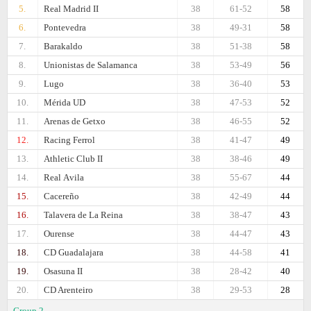
5.
Real Madrid II
38
61-52
58
6.
Pontevedra
38
49-31
58
7.
Barakaldo
38
51-38
58
8.
Unionistas de Salamanca
38
53-49
56
9.
Lugo
38
36-40
53
10.
Mérida UD
38
47-53
52
11.
Arenas de Getxo
38
46-55
52
12.
Racing Ferrol
38
41-47
49
13.
Athletic Club II
38
38-46
49
14.
Real Аvila
38
55-67
44
15.
Cacereño
38
42-49
44
16.
Talavera de La Reina
38
38-47
43
17.
Ourense
38
44-47
43
18.
CD Guadalajara
38
44-58
41
19.
Osasuna II
38
28-42
40
20.
CD Arenteiro
38
29-53
28
Group 2