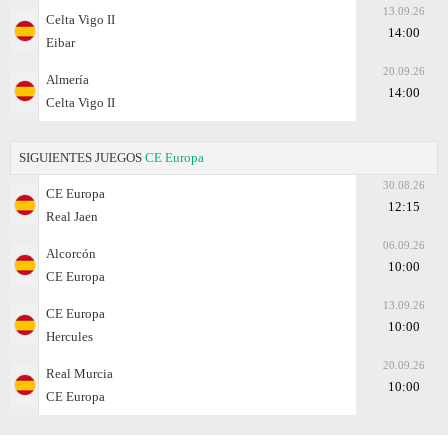
13.09.26
Celta Vigo II
14:00
Eibar
20.09.26
Almería
14:00
Celta Vigo II
SIGUIENTES JUEGOS
CE Europa
30.08.26
CE Europa
12:15
Real Jaen
06.09.26
Alcorcón
10:00
CE Europa
13.09.26
CE Europa
10:00
Hercules
20.09.26
Real Murcia
10:00
CE Europa