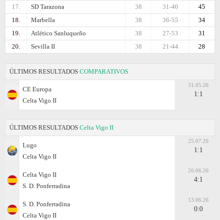
17.
SD Tarazona
38
31-40
45
18.
Marbella
38
36-55
34
19.
Atlético Sanluqueño
38
27-53
31
20.
Sevilla II
38
21-44
28
ÚLTIMOS RESULTADOS
COMPARATIVOS
31.05.26
CE Europa
1:1
Celta Vigo II
ÚLTIMOS RESULTADOS
Celta Vigo II
25.07.26
Lugo
1:1
Celta Vigo II
20.06.26
Celta Vigo II
4:1
S. D. Ponferradina
13.06.26
S. D. Ponferradina
0:0
Celta Vigo II