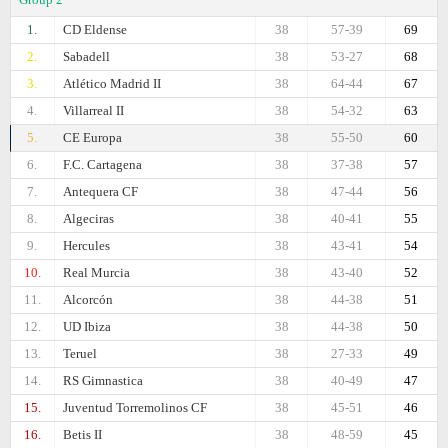
1.
CD Eldense
38
57-39
69
2.
Sabadell
38
53-27
68
3.
Atlético Madrid II
38
64-44
67
4.
Villarreal II
38
54-32
63
5.
CE Europa
38
55-50
60
6.
F.C. Cartagena
38
37-38
57
7.
Antequera CF
38
47-44
56
8.
Algeciras
38
40-41
55
9.
Hercules
38
43-41
54
10.
Real Murcia
38
43-40
52
11.
Alcorcón
38
44-38
51
12.
UD Ibiza
38
44-38
50
13.
Teruel
38
27-33
49
14.
RS Gimnastica
38
40-49
47
15.
Juventud Torremolinos CF
38
45-51
46
16.
Betis II
38
48-59
45