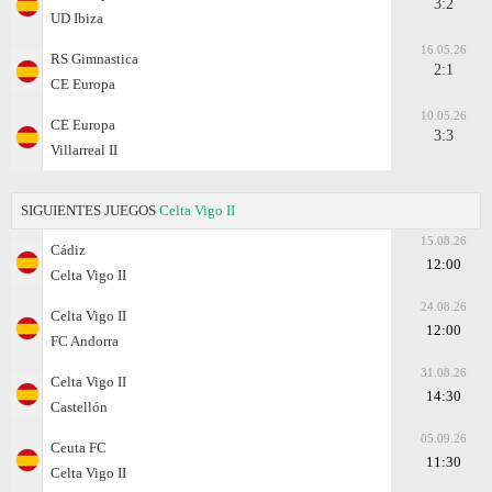
3:2
UD Ibiza
16.05.26
RS Gimnastica
2:1
CE Europa
10.05.26
CE Europa
3:3
Villarreal II
SIGUIENTES JUEGOS
Celta Vigo II
15.08.26
Cádiz
12:00
Celta Vigo II
24.08.26
Celta Vigo II
12:00
FC Andorra
31.08.26
Celta Vigo II
14:30
Castellón
05.09.26
Ceuta FC
11:30
Celta Vigo II