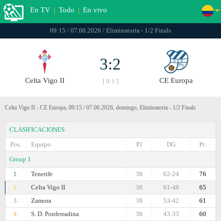
En TV
|
Todo
|
En vivo
09:15 / 07.06.2026 / Eliminatoria - 1/2 Finals
3:2
Celta Vigo II
CE Europa
[ 0:1 ]
Celta Vigo II - CE Europa, 09:15 / 07.06.2026, domingo, Eliminatoria - 1/2 Finals
CLASIFICACIONES
Pos.
Equipo
PJ
DG
Pt.
Group 1
1.
Tenerife
38
62-24
76
2.
Celta Vigo II
38
61-48
65
3.
Zamora
38
53-42
61
4.
S. D. Ponferradina
38
43-33
60