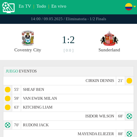
En TV
|
Todo
|
En vivo
14:00 / 09.05.2025 / Eliminatoria - 1/2 Finals
1:2
Coventry City
Sunderland
[ 0:0 ]
JUEGO
EVENTOS
CIRKIN DENNIS
21'
55'
SHEAF BEN
59'
VAN EWIJK MILAN
63'
KITCHING LIAM
ISIDOR WILSON
68'
70'
RUDONI JACK
MAYENDA ELIEZER
88'