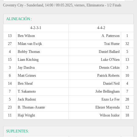
Coventry City - Sunderland, 14:00 / 09.05.2025, viernes, Eliminatoria - 1/2 Finals
ALINEACIÓN
:
4-2-3-1
4-4-2
13
Ben Wilson
A. Patterson
1
27
Milan van Ewijk
Trai Hume
32
4
Bobby Thomas
Daniel Ballard
5
15
Liam Kitching
Luke O'Nien
13
3
Jay Dasilva
Dennis Cirkin
3
6
Matt Grimes
Patrick Roberts
10
14
Ben Sheaf
Daniel Neil
4
7
T. Sakamoto
Jobe Bellingham
7
5
Jack Rudoni
Enzo Le Fee
28
23
B. Thomas-Asante
Eliezer Mayenda
12
11
Haji Wright
Wilson Isidor
18
SUPLENTES: