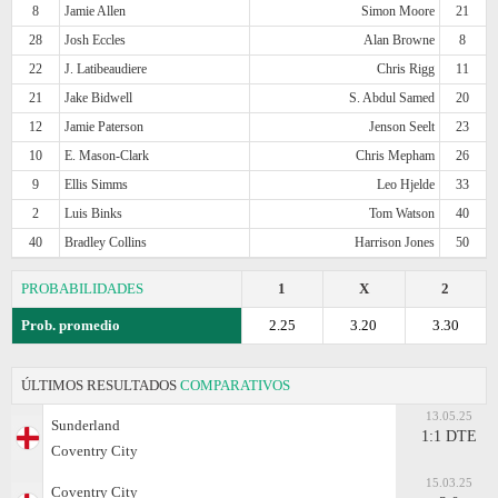
8
Jamie Allen
Simon Moore
21
28
Josh Eccles
Alan Browne
8
22
J. Latibeaudiere
Chris Rigg
11
21
Jake Bidwell
S. Abdul Samed
20
12
Jamie Paterson
Jenson Seelt
23
10
E. Mason-Clark
Chris Mepham
26
9
Ellis Simms
Leo Hjelde
33
2
Luis Binks
Tom Watson
40
40
Bradley Collins
Harrison Jones
50
PROBABILIDADES
1
X
2
Prob. promedio
2.25
3.20
3.30
ÚLTIMOS RESULTADOS
COMPARATIVOS
13.05.25
Sunderland
1:1 DTE
Coventry City
15.03.25
Coventry City