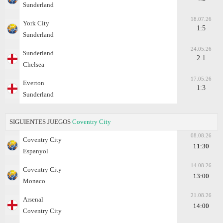
Sunderland
18.07.26
York City
1:5
Sunderland
24.05.26
Sunderland
2:1
Chelsea
17.05.26
Everton
1:3
Sunderland
SIGUIENTES JUEGOS
Coventry City
08.08.26
Coventry City
11:30
Espanyol
14.08.26
Coventry City
13:00
Monaco
21.08.26
Arsenal
14:00
Coventry City