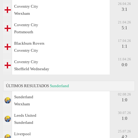
26.04.26
Coventry City
3:1
Wrexham
21.04.26
Coventry City
5:1
Portsmouth
17.04.26
Blackburn Rovers
1:1
Coventry City
11.04.26
Coventry City
0:0
Sheffield Wednesday
ÚLTIMOS RESULTADOS
Sunderland
02.08.26
Sunderland
1:0
Wrexham
30.07.26
Leeds United
1:0
Sunderland
25.07.26
Liverpool
4:2