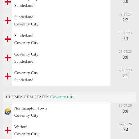
3:0
Sunderland
09.11.24
Sunderland
2:2
Coventry City
23.12.23
Sunderland
0:3
Coventry City
26.08.23
Coventry City
0:0
Sunderland
25.02.23
Coventry City
2:1
Sunderland
ÚLTIMOS RESULTADOS
Coventry City
18.07.26
Northampton Town
0:0
Coventry City
02.05.26
Watford
0:4
Coventry City