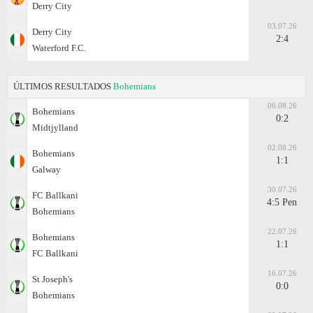
Derry City
03.07.26
Derry City
2:4
Waterford F.C.
ÚLTIMOS RESULTADOS
Bohemians
06.08.26
Bohemians
0:2
Midtjylland
02.08.26
Bohemians
1:1
Galway
30.07.26
FC Ballkani
4:5 Pen
Bohemians
22.07.26
Bohemians
1:1
FC Ballkani
16.07.26
St Joseph's
0:0
Bohemians