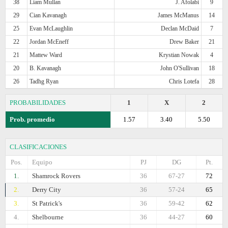
38
Liam Mullan
J. Afolabi
9
29
Cian Kavanagh
James McManus
14
25
Evan McLaughlin
Declan McDaid
7
22
Jordan McEneff
Drew Baker
21
21
Mattew Ward
Krystian Nowak
4
20
B. Kavanagh
John O'Sullivan
18
26
Tadhg Ryan
Chris Lotefa
28
PROBABILIDADES
1
X
2
Prob. promedio
1.57
3.40
5.50
CLASIFICACIONES
Pos.
Equipo
PJ
DG
Pt.
1.
Shamrock Rovers
36
67-27
72
2.
Derry City
36
57-24
65
3.
St Patrick's
36
59-42
62
4.
Shelbourne
36
44-27
60