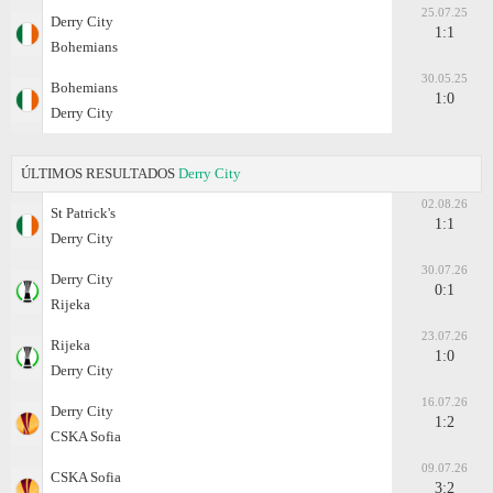
25.07.25
Derry City
1:1
Bohemians
30.05.25
Bohemians
1:0
Derry City
ÚLTIMOS RESULTADOS
Derry City
02.08.26
St Patrick's
1:1
Derry City
30.07.26
Derry City
0:1
Rijeka
23.07.26
Rijeka
1:0
Derry City
16.07.26
Derry City
1:2
CSKA Sofia
09.07.26
CSKA Sofia
3:2