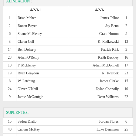
ALINEACIÓN
:
4-2-3-1
4-2-3-1
1
Brian Maher
James Talbot
1
2
Ronan Boyce
Jay Benn
2
6
Shane McEleney
Grant Horton
5
3
Ciaran Coll
K. Radkowski
13
14
Ben Doherty
Patrick Kirk
3
28
Adam O'Reilly
Keith Buckley
16
10
P. McEleney
Adam McDonnell
17
19
Ryan Graydon
K. Twardek
23
8
W. Patching
James Clarke
15
24
Oliver O'Neill
Dylan Connolly
10
9
Jamie McGonigle
Dean Williams
22
SUPLENTES:
15
Sadou Diallo
Jordan Flores
6
40
Callum McKay
Luke Dennison
25