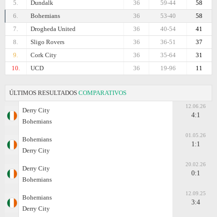
5.
Dundalk
36
59-44
58
6.
Bohemians
36
53-40
58
7.
Drogheda United
36
40-54
41
8.
Sligo Rovers
36
36-51
37
9.
Cork City
36
35-64
31
10.
UCD
36
19-96
11
ÚLTIMOS RESULTADOS
COMPARATIVOS
12.06.26
Derry City
4:1
Bohemians
01.05.26
Bohemians
1:1
Derry City
20.02.26
Derry City
0:1
Bohemians
12.09.25
Bohemians
3:4
Derry City