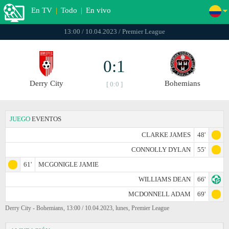
En TV
|
Todo
|
En vivo
13:00 / 10.04.2023 / Premier League
0:1
Derry City
Bohemians
[ 0:0 ]
JUEGO
EVENTOS
CLARKE JAMES
48'
CONNOLLY DYLAN
55'
61'
MCGONIGLE JAMIE
WILLIAMS DEAN
66'
MCDONNELL ADAM
69'
Derry City - Bohemians, 13:00 / 10.04.2023, lunes, Premier League