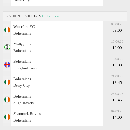
Derry City
SIGUIENTES JUEGOS
Bohemians
09.08.26
Waterford F.C.
09:00
Bohemians
13.08.26
Midtjylland
12:00
Bohemians
16.08.26
Bohemians
13:00
Longford Town
21.08.26
Bohemians
13:45
Derry City
28.08.26
Bohemians
13:45
Sligo Rovers
04.09.26
Shamrock Rovers
14:00
Bohemians