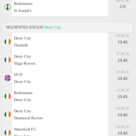
09.07.26
Bohemians
2:0
St Joseph's
SIGUIENTES JUEGOS
Derry City
10.04.26
Derry City
13:45
Dundalk
07.08.26
Derry City
13:45
Sligo Rovers
14.08.26
UCD
13:45
Derry City
21.08.26
Bohemians
13:45
Derry City
28.08.26
Derry City
13:45
Shamrock Rovers
04.09.26
Waterford F.C.
13:45