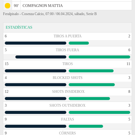
90'
COMPAGNON MATTIA
Feralpisalo - Cosenza Calcio, 07:00 / 06.04.2024, sábado, Serie B
ESTADÍSTICAS
6
TIROS A PUERTA
2
5
TIROS FUERA
6
15
TIROS
11
4
BLOCKED SHOTS
3
12
SHOTS INSIDEBOX
8
3
SHOTS OUTSIDEBOX
3
9
FALTAS
5
9
CÓRNERS
5