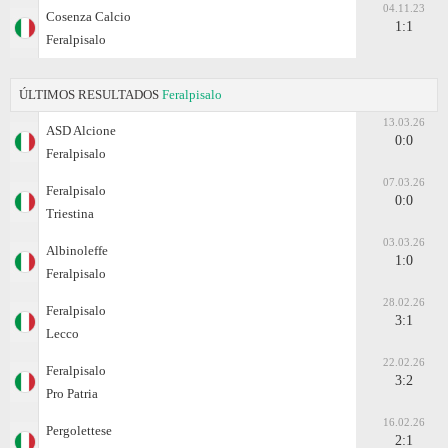
04.11.23
Cosenza Calcio
1:1
Feralpisalo
ÚLTIMOS RESULTADOS
Feralpisalo
13.03.26
ASD Alcione
0:0
Feralpisalo
07.03.26
Feralpisalo
0:0
Triestina
03.03.26
Albinoleffe
1:0
Feralpisalo
28.02.26
Feralpisalo
3:1
Lecco
22.02.26
Feralpisalo
3:2
Pro Patria
16.02.26
Pergolettese
2:1