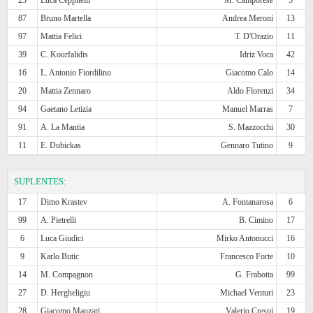
87
Bruno Martella
Andrea Meroni
13
97
Mattia Felici
T. D'Orazio
11
39
C. Kourfalidis
Idriz Voca
42
16
L. Antonio Fiordilino
Giacomo Calo
14
20
Mattia Zennaro
Aldo Florenzi
34
94
Gaetano Letizia
Manuel Marras
7
91
A. La Mantia
S. Mazzocchi
30
11
E. Dubickas
Gennaro Tutino
9
SUPLENTES:
17
Dimo Krastev
A. Fontanarosa
6
99
A. Pietrelli
B. Cimino
17
6
Luca Giudici
Mirko Antonucci
16
9
Karlo Butic
Francesco Forte
10
14
M. Compagnon
G. Frabotta
99
27
D. Hergheligiu
Michael Venturi
23
28
Giacomo Manzari
Valerio Crespi
19