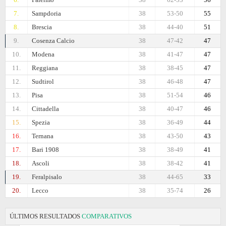
7.
Sampdoria
38
53-50
55
8.
Brescia
38
44-40
51
9.
Cosenza Calcio
38
47-42
47
10.
Modena
38
41-47
47
11.
Reggiana
38
38-45
47
12.
Sudtirol
38
46-48
47
13.
Pisa
38
51-54
46
14.
Cittadella
38
40-47
46
15.
Spezia
38
36-49
44
16.
Ternana
38
43-50
43
17.
Bari 1908
38
38-49
41
18.
Ascoli
38
38-42
41
19.
Feralpisalo
38
44-65
33
20.
Lecco
38
35-74
26
ÚLTIMOS RESULTADOS
COMPARATIVOS