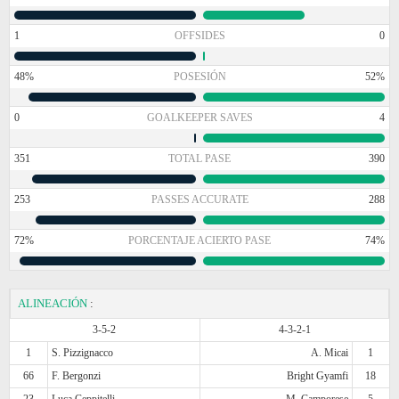
1
OFFSIDES
0
48%
POSESIÓN
52%
0
GOALKEEPER SAVES
4
351
TOTAL PASE
390
253
PASSES ACCURATE
288
72%
PORCENTAJE ACIERTO PASE
74%
ALINEACIÓN
:
3-5-2
4-3-2-1
1
S. Pizzignacco
A. Micai
1
66
F. Bergonzi
Bright Gyamfi
18
23
Luca Ceppitelli
M. Camporese
5