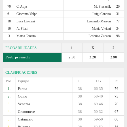
70
C. Attys
M. Praszelik
26
61
Giacomo Volpe
Luigi Canotto
31
18
Luca Liverani
Leonardo Marson
77
19
A. Pilati
Mattia Viviani
24
3
Mattia Tonetto
Federico Zuccon
98
PROBABILIDADES
1
X
2
Prob. promedio
2.50
3.20
2.90
CLASIFICACIONES
Pos.
Equipo
PJ
DG
Pt.
1.
Parma
38
66-35
76
2.
Como
38
58-40
73
3.
Venezia
38
69-46
70
4.
Cremonese
38
50-32
67
5.
Catanzaro
38
59-50
60
6.
Palermo
38
62-53
56