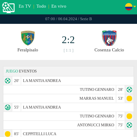
En TV
|
Todo
|
En vivo
07:00 / 06.04.2024 / Serie B
2:2
Feralpisalo
Cosenza Calcio
[ 1:1 ]
JUEGO
EVENTOS
20'
LA MANTIA ANDREA
TUTINO GENNARO
28'
MARRAS MANUEL
53'
55'
LA MANTIA ANDREA
TUTINO GENNARO
75'
ANTONUCCI MIRKO
75'
85'
CEPPITELLI LUCA