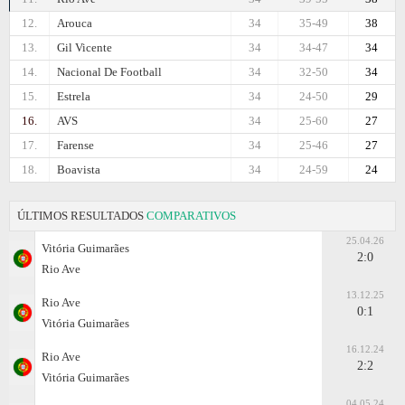
12.
Arouca
34
35-49
38
13.
Gil Vicente
34
34-47
34
14.
Nacional De Football
34
32-50
34
15.
Estrela
34
24-50
29
16.
AVS
34
25-60
27
17.
Farense
34
25-46
27
18.
Boavista
34
24-59
24
ÚLTIMOS RESULTADOS
COMPARATIVOS
25.04.26
Vitória Guimarães
2:0
Rio Ave
13.12.25
Rio Ave
0:1
Vitória Guimarães
16.12.24
Rio Ave
2:2
Vitória Guimarães
04.05.24