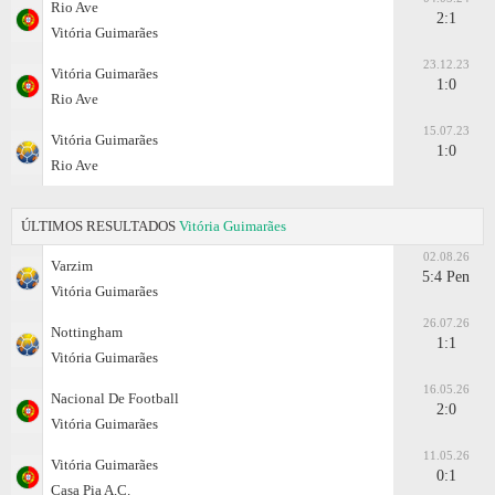
Rio Ave
2:1
Vitória Guimarães
23.12.23
Vitória Guimarães
1:0
Rio Ave
15.07.23
Vitória Guimarães
1:0
Rio Ave
ÚLTIMOS RESULTADOS
Vitória Guimarães
02.08.26
Varzim
5:4 Pen
Vitória Guimarães
26.07.26
Nottingham
1:1
Vitória Guimarães
16.05.26
Nacional De Football
2:0
Vitória Guimarães
11.05.26
Vitória Guimarães
0:1
Casa Pia A.C.