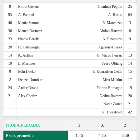
8
Robin Gosens
Gianluca Pegolo
25
95
A. Bastoni
A. Russo
64
46
Mattia Zanotti
R. Marchizza
3
36
Matteo Darmian
Abdou Harroui
8
23
Nicolo Barella
A. Pinamonti
9
20
H. Calhanoglu
Agustin Alvarez
11
14
K. Asllani
G. Marco Ferrari
13
10
L. Martinez
Pedro Obiang
14
9
Edin Dzeko
E. Konradsen Ceide
15
2
Denzel Dumfries
Mert Muldur
17
24
Andre Onana
Filippo Romagna
19
21
Alex Cordaz
Nedim Bajrami
20
Nadir Zortea
21
K. Thorstvedt
42
PROBABILIDADES
1
X
2
Prob. promedio
1.45
4.75
6.50