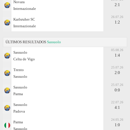
Novara
2:1
Internazionale
26.07.26
Karlsruher SC
1:2
Internazionale
ÚLTIMOS RESULTADOS
Sassuolo
05.08.26
Sassuolo
1:4
Celta de Vigo
25.07.26
Trento
2:0
Sassuolo
25.07.26
Sassuolo
0:0
Parma
22.07.26
Sassuolo
4:1
Padova
24.05.26
Parma
1:0
Sassuolo