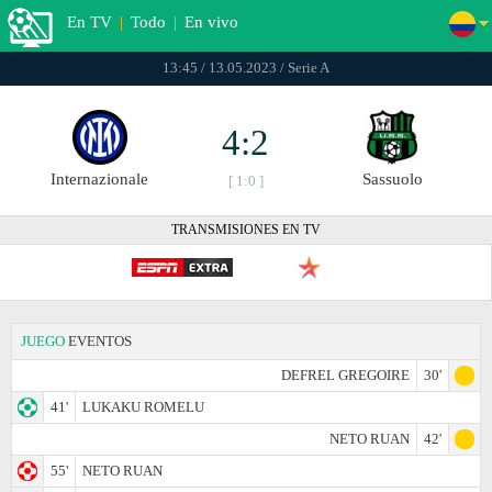
En TV
|
Todo
|
En vivo
13:45 / 13.05.2023 / Serie A
4:2
Internazionale
Sassuolo
[ 1:0 ]
TRANSMISIONES EN TV
JUEGO
EVENTOS
DEFREL GREGOIRE
30'
41'
LUKAKU ROMELU
NETO RUAN
42'
55'
NETO RUAN