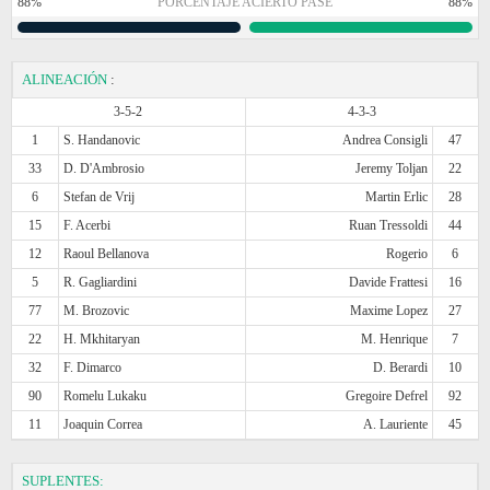
88%
PORCENTAJE ACIERTO PASE
88%
ALINEACIÓN
:
3-5-2
4-3-3
1
S. Handanovic
Andrea Consigli
47
33
D. D'Ambrosio
Jeremy Toljan
22
6
Stefan de Vrij
Martin Erlic
28
15
F. Acerbi
Ruan Tressoldi
44
12
Raoul Bellanova
Rogerio
6
5
R. Gagliardini
Davide Frattesi
16
77
M. Brozovic
Maxime Lopez
27
22
H. Mkhitaryan
M. Henrique
7
32
F. Dimarco
D. Berardi
10
90
Romelu Lukaku
Gregoire Defrel
92
11
Joaquin Correa
A. Lauriente
45
SUPLENTES: