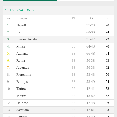
CLASIFICACIONES
Pos.
Equipo
PJ
DG
Pt.
1.
Napoli
38
77-28
90
2.
Lazio
38
60-30
74
3.
Internazionale
38
71-42
72
4.
Milan
38
64-43
70
5.
Atalanta
38
66-48
64
6.
Roma
38
50-38
63
7.
Juventus
38
56-33
62
8.
Fiorentina
38
53-43
56
9.
Bologna
38
53-49
54
10.
Torino
38
42-41
53
11.
Monza
38
48-52
52
12.
Udinese
38
47-48
46
13.
Sassuolo
38
47-61
45
14.
Empoli
38
37-49
43