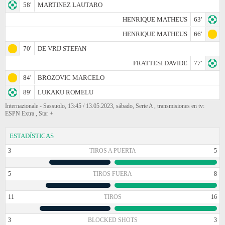
58'
MARTINEZ LAUTARO
HENRIQUE MATHEUS
63'
HENRIQUE MATHEUS
66'
70'
DE VRIJ STEFAN
FRATTESI DAVIDE
77'
84'
BROZOVIC MARCELO
89'
LUKAKU ROMELU
Internazionale - Sassuolo, 13:45 / 13.05.2023, sábado, Serie A , transmisiones en tv:
ESPN Extra , Star +
ESTADÍSTICAS
3
TIROS A PUERTA
5
5
TIROS FUERA
8
11
TIROS
16
3
BLOCKED SHOTS
3