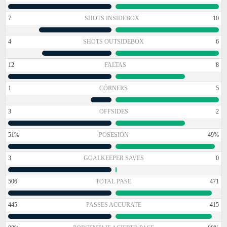
7
SHOTS INSIDEBOX
10
4
SHOTS OUTSIDEBOX
6
12
FALTAS
8
1
CÓRNERS
5
3
OFFSIDES
2
51%
POSESIÓN
49%
3
GOALKEEPER SAVES
0
506
TOTAL PASE
471
445
PASSES ACCURATE
415