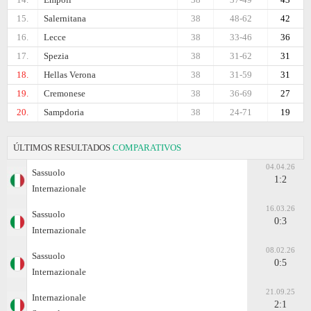
15.
Salernitana
38
48-62
42
16.
Lecce
38
33-46
36
17.
Spezia
38
31-62
31
18.
Hellas Verona
38
31-59
31
19.
Cremonese
38
36-69
27
20.
Sampdoria
38
24-71
19
ÚLTIMOS RESULTADOS
COMPARATIVOS
04.04.26
Sassuolo
1:2
Internazionale
16.03.26
Sassuolo
0:3
Internazionale
08.02.26
Sassuolo
0:5
Internazionale
21.09.25
Internazionale
2:1