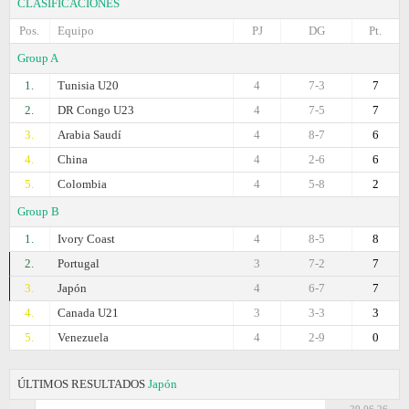
CLASIFICACIONES
Pos.
Equipo
PJ
DG
Pt.
Group A
1.
Tunisia U20
4
7-3
7
2.
DR Congo U23
4
7-5
7
3.
Arabia Saudí
4
8-7
6
4.
China
4
2-6
6
5.
Colombia
4
5-8
2
Group B
1.
Ivory Coast
4
8-5
8
2.
Portugal
3
7-2
7
3.
Japón
4
6-7
7
4.
Canada U21
3
3-3
3
5.
Venezuela
4
2-9
0
ÚLTIMOS RESULTADOS
Japón