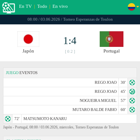
En TV
|
Todo
|
En vivo
08:00 / 03.06.2026 / Torneo Esperanzas de Toulon
1:4
Japón
Portugal
[ 0:2 ]
JUEGO
EVENTOS
REGO JOAO
30'
REGO JOAO
45'
NOGUEIRA MIGUEL
57'
MUTARO BALDE FABIO
60'
72'
MATSUMOTO KANARU
Japón - Portugal, 08:00 / 03.06.2026, miercoles, Torneo Esperanzas de Toulon