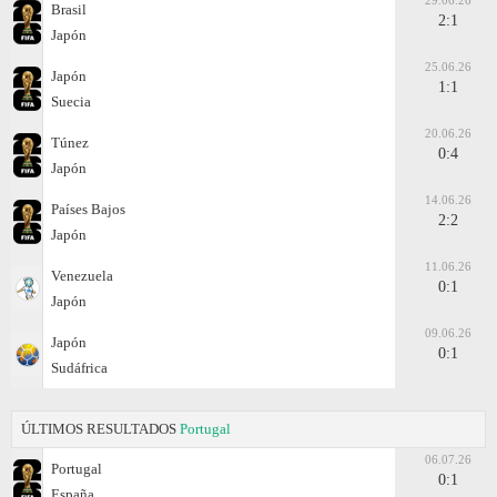
29.06.26
Brasil
2:1
Japón
25.06.26
Japón
1:1
Suecia
20.06.26
Túnez
0:4
Japón
14.06.26
Países Bajos
2:2
Japón
11.06.26
Venezuela
0:1
Japón
09.06.26
Japón
0:1
Sudáfrica
ÚLTIMOS RESULTADOS
Portugal
06.07.26
Portugal
0:1
España