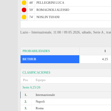
48'
PELLEGRINI LUCA
59'
ROMAGNOLI ALESSIO
74'
NOSLIN TIJJANI
Lazio - Internazionale, 11:00 / 09.05.2026, sábado, Serie A , 
PROBABILIDADES
1
BETHUB
4.25
CLASIFICACIONES
Pos.
Equipo
Serie A 25/26
1.
Internazionale
2.
Napoli
3.
Roma