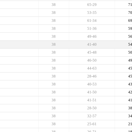
38
65-29
7
38
53-35
7
38
61-34
6
38
51-36
5
38
49-46
5
38
41-40
5
38
45-48
5
38
46-50
4
38
44-63
4
38
28-46
4
38
40-53
4
38
41-50
4
38
41-51
4
38
28-50
3
38
32-57
3
38
25-61
2
38
26-71
1