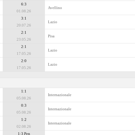
6:3
Avellino
01.08.26
3:1
Lazio
20.07.26
2:1
Pisa
23.05.26
2:1
Lazio
17.05.26
2:0
Lazio
17.05.26
1:1
Internazionale
05.08.26
0:3
Internazionale
05.08.26
1:2
Internazionale
02.08.26
1:3 Pen