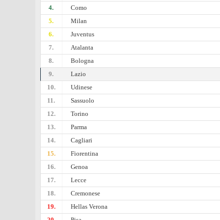
4.
Como
5.
Milan
6.
Juventus
7.
Atalanta
8.
Bologna
9.
Lazio
10.
Udinese
11.
Sassuolo
12.
Torino
13.
Parma
14.
Cagliari
15.
Fiorentina
16.
Genoa
17.
Lecce
18.
Cremonese
19.
Hellas Verona
20.
Pisa