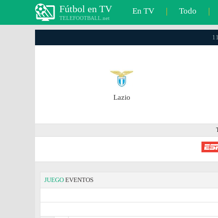
Fútbol en TV
En TV
|
Todo
|
TELEFOOTBALL.net
11
Lazio
JUEGO
EVENTOS