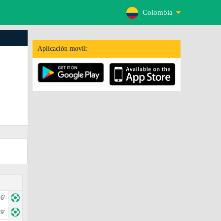
Colombia
Aplicación movil:
6'
9'