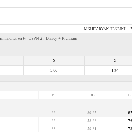
MKHITARYAN HENRIKH
7
transmisiones en tv: ESPN 2 , Disney + Premium
X
2
3.80
1.94
PJ
DG
Pt
38
89-35
8
38
58-36
7
38
59-31
7