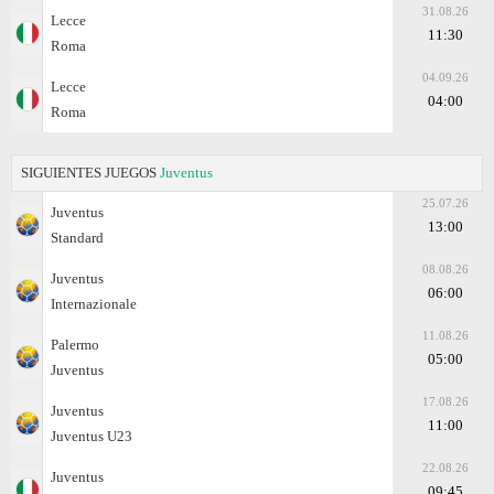
31.08.26
Lecce
11:30
Roma
04.09.26
Lecce
04:00
Roma
SIGUIENTES JUEGOS
Juventus
25.07.26
Juventus
13:00
Standard
08.08.26
Juventus
06:00
Internazionale
11.08.26
Palermo
05:00
Juventus
17.08.26
Juventus
11:00
Juventus U23
22.08.26
Juventus
09:45