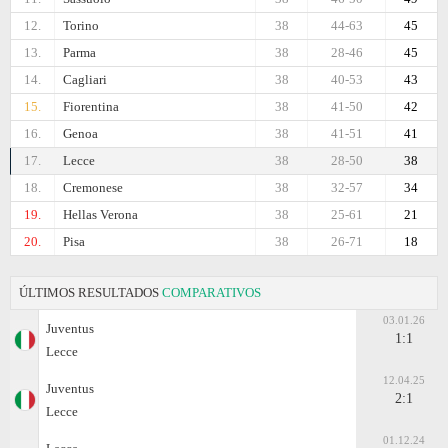
12.
Torino
38
44-63
45
13.
Parma
38
28-46
45
14.
Cagliari
38
40-53
43
15.
Fiorentina
38
41-50
42
16.
Genoa
38
41-51
41
17.
Lecce
38
28-50
38
18.
Cremonese
38
32-57
34
19.
Hellas Verona
38
25-61
21
20.
Pisa
38
26-71
18
ÚLTIMOS RESULTADOS
COMPARATIVOS
03.01.26
Juventus
1:1
Lecce
12.04.25
Juventus
2:1
Lecce
01.12.24