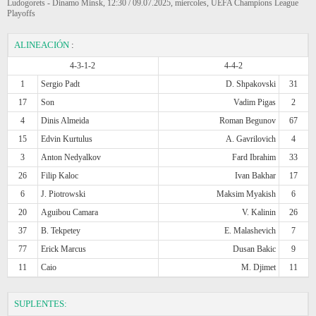
Ludogorets - Dinamo Minsk, 12:30 / 09.07.2025, miercoles, UEFA Champions League
Playoffs
ALINEACIÓN
:
4-3-1-2
4-4-2
1
Sergio Padt
D. Shpakovski
31
17
Son
Vadim Pigas
2
4
Dinis Almeida
Roman Begunov
67
15
Edvin Kurtulus
A. Gavrilovich
4
3
Anton Nedyalkov
Fard Ibrahim
33
26
Filip Kaloc
Ivan Bakhar
17
6
J. Piotrowski
Maksim Myakish
6
20
Aguibou Camara
V. Kalinin
26
37
B. Tekpetey
E. Malashevich
7
77
Erick Marcus
Dusan Bakic
9
11
Caio
M. Djimet
11
SUPLENTES: