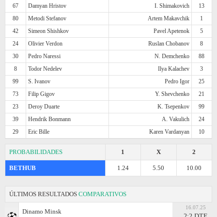
67
Damyan Hristov
I. Shimakovich
13
80
Metodi Stefanov
Artem Makavchik
1
42
Simeon Shishkov
Pavel Apetenok
5
24
Olivier Verdon
Ruslan Chobanov
8
30
Pedro Naressi
N. Demchenko
88
8
Todor Nedelev
Ilya Kalachev
3
99
S. Ivanov
Pedro Igor
25
73
Filip Gigov
Y. Shevchenko
21
23
Deroy Duarte
K. Tsepenkov
99
39
Hendrik Bonmann
A. Vakulich
24
29
Eric Bille
Karen Vardanyan
10
PROBABILIDADES
1
X
2
BETHUB
1.24
5.50
10.00
ÚLTIMOS RESULTADOS
COMPARATIVOS
16.07.25
Dinamo Minsk
2:2 DTE