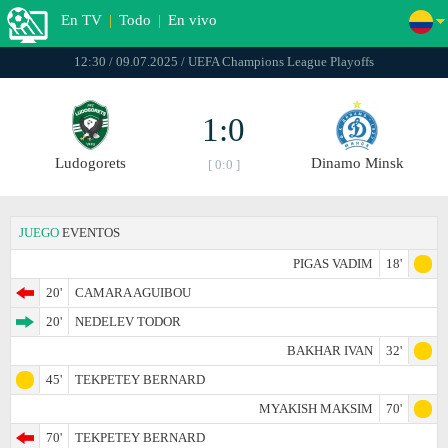
En TV
|
Todo
|
En vivo
12:30 / 09.07.2025 / UEFA Champions League Playoffs
1:0
Ludogorets
Dinamo Minsk
[ 0:0 ]
JUEGO
EVENTOS
PIGAS VADIM
18'
20'
CAMARA AGUIBOU
20'
NEDELEV TODOR
BAKHAR IVAN
32'
45'
TEKPETEY BERNARD
MYAKISH MAKSIM
70'
70'
TEKPETEY BERNARD