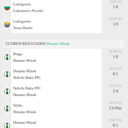
18.07.26
Ludogorets
1:0
Lokomotiv Plovdiv
10.07.26
Ludogorets
1:0
Teuta Durrës
ÚLTIMOS RESULTADOS
Dinamo Minsk
06.08.26
Braga
1:0
Dinamo Minsk
30.07.26
Dinamo Minsk
0:1
Neftchi Baku PFC
22.07.26
Neftchi Baku PFC
2:4
Dinamo Minsk
16.07.26
Sileks
5:6 Pen
Dinamo Minsk
09.07.26
Dinamo Minsk
0:1