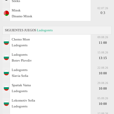
Sileks
02.07.26
Minsk
0:3
Dinamo Minsk
SIGUIENTES JUEGOS
Ludogorets
09.08.26
Cherno More
11:00
Ludogorets
15.08.26
Ludogorets
13:15
Botev Plovdiv
22.08.26
Ludogorets
10:00
Slavia Sofia
29.08.26
Spartak Varna
10:00
Ludogorets
05.09.26
Lokomotiv Sofia
10:00
Ludogorets
12.09.26