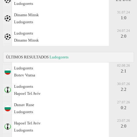
Ludogorets
31.07.24
Dinamo Minsk
1:0
Ludogorets
24.07.24
Ludogorets
2:0
Dinamo Minsk
ÚLTIMOS RESULTADOS
Ludogorets
02.08.26
Ludogorets
2:1
Botev Vratsa
30.07.26
Ludogorets
2:2
Hapoel Tel Aviv
27.07.26
Dunav Ruse
0:2
Ludogorets
23.07.26
Hapoel Tel Aviv
2:0
Ludogorets