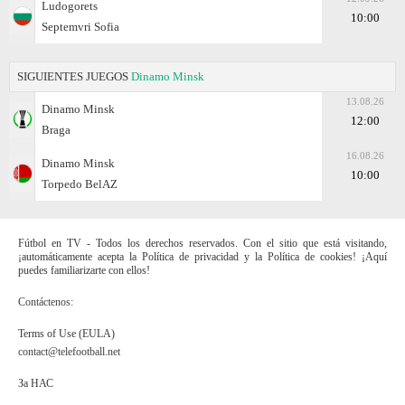
Ludogorets
10:00
Septemvri Sofia
SIGUIENTES JUEGOS
Dinamo Minsk
13.08.26
Dinamo Minsk
12:00
Braga
16.08.26
Dinamo Minsk
10:00
Torpedo BelAZ
Fútbol en TV - Todos los derechos reservados. Con el sitio que está visitando,
¡automáticamente acepta la Política de privacidad y la Política de cookies! ¡Aquí
puedes familiarizarte con ellos!
Contáctenos:
Terms of Use (EULA)
contact@telefootball.net
За НАС