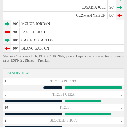
CAVADIA JOSE
90'
GUZMAN YEISON
90'
90'
MOHOR JORDAN
90'
PAZ FEDERICO
90'
CAICEDO CARLOS
90'
BLANC GASTON
Macara - América de Cali, 19:30 / 09.04.2026, jueves, Copa Sudamericana , transmisiones
en tv: ESPN 2 , Disney + Premium
ESTADÍSTICAS
1
TIROS A PUERTA
3
8
TIROS FUERA
5
10
TIROS
8
2
BLOCKED SHOTS
0