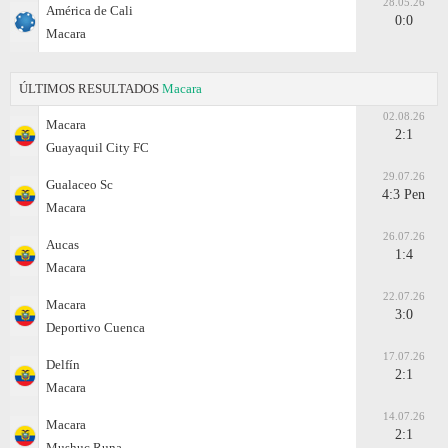
28.05.26
América de Cali
0:0
Macara
ÚLTIMOS RESULTADOS
Macara
02.08.26
Macara
2:1
Guayaquil City FC
29.07.26
Gualaceo Sc
4:3 Pen
Macara
26.07.26
Aucas
1:4
Macara
22.07.26
Macara
3:0
Deportivo Cuenca
17.07.26
Delfín
2:1
Macara
14.07.26
Macara
2:1
Mushuc Runa