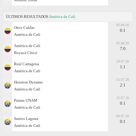
ÚLTIMOS RESULTADOS
América de Cali
05.08.26
Once Caldas
0:1
América de Cali
02.08.26
América de Cali
7:0
Boyacá Chicó
29.07.26
Real Cartagena
1:1
América de Cali
15.07.26
Houston Dynamo
2:1
América de Cali
12.07.26
Pumas UNAM
0:1
América de Cali
09.07.26
Santos Laguna
0:1
América de Cali