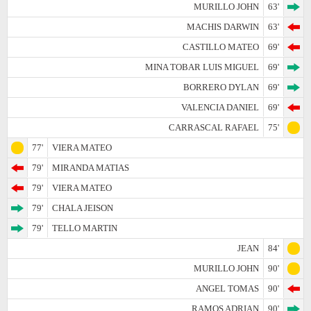
MURILLO JOHN
63'
MACHIS DARWIN
63'
CASTILLO MATEO
69'
MINA TOBAR LUIS MIGUEL
69'
BORRERO DYLAN
69'
VALENCIA DANIEL
69'
CARRASCAL RAFAEL
75'
77'
VIERA MATEO
79'
MIRANDA MATIAS
79'
VIERA MATEO
79'
CHALA JEISON
79'
TELLO MARTIN
JEAN
84'
MURILLO JOHN
90'
ANGEL TOMAS
90'
RAMOS ADRIAN
90'