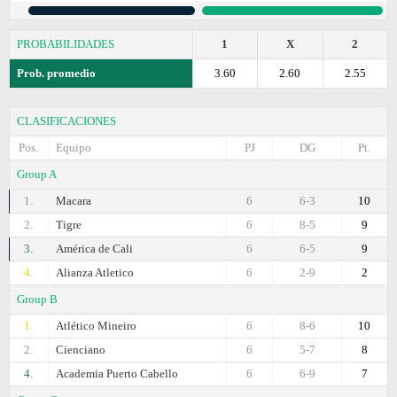
PROBABILIDADES
1
X
2
Prob. promedio
3.60
2.60
2.55
CLASIFICACIONES
Pos.
Equipo
PJ
DG
Pt.
Group A
1.
Macara
6
6-3
10
2.
Tigre
6
8-5
9
3.
América de Cali
6
6-5
9
4.
Alianza Atletico
6
2-9
2
Group B
1.
Atlético Mineiro
6
8-6
10
2.
Cienciano
6
5-7
8
4.
Academia Puerto Cabello
6
6-9
7