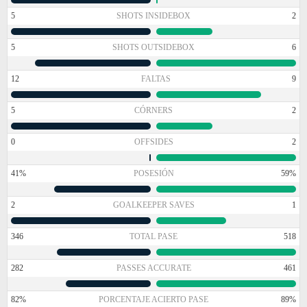
5
SHOTS INSIDEBOX
2
5
SHOTS OUTSIDEBOX
6
12
FALTAS
9
5
CÓRNERS
2
0
OFFSIDES
2
41%
POSESIÓN
59%
2
GOALKEEPER SAVES
1
346
TOTAL PASE
518
282
PASSES ACCURATE
461
82%
PORCENTAJE ACIERTO PASE
89%