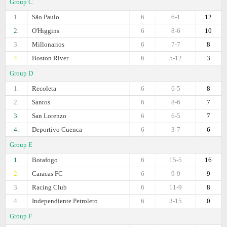
Group C
1.
São Paulo
6
6-1
12
2.
O'Higgins
6
8-6
10
3.
Millonarios
6
7-7
8
4.
Boston River
6
5-12
3
Group D
1.
Recoleta
6
6-5
8
2.
Santos
6
8-6
7
3.
San Lorenzo
6
6-5
7
4.
Deportivo Cuenca
6
3-7
6
Group E
1.
Botafogo
6
15-5
16
2.
Caracas FC
6
9-9
9
3.
Racing Club
6
11-9
8
4.
Independiente Petrolero
6
3-15
0
Group F