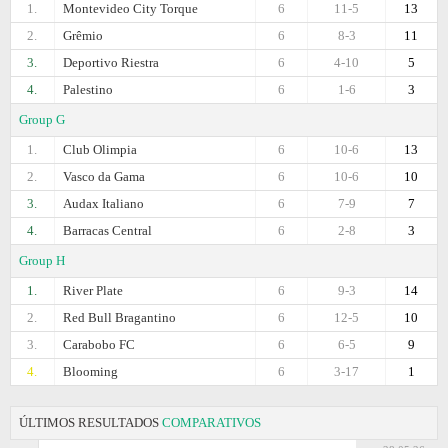
1.
Montevideo City Torque
6
11-5
13
2.
Grêmio
6
8-3
11
3.
Deportivo Riestra
6
4-10
5
4.
Palestino
6
1-6
3
Group G
1.
Club Olimpia
6
10-6
13
2.
Vasco da Gama
6
10-6
10
3.
Audax Italiano
6
7-9
7
4.
Barracas Central
6
2-8
3
Group H
1.
River Plate
6
9-3
14
2.
Red Bull Bragantino
6
12-5
10
3.
Carabobo FC
6
6-5
9
4.
Blooming
6
3-17
1
ÚLTIMOS RESULTADOS
COMPARATIVOS