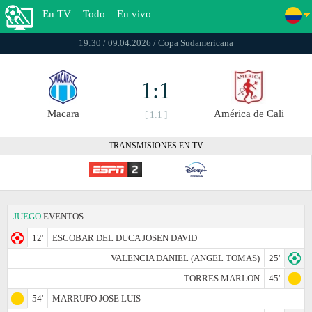
En TV
|
Todo
|
En vivo
19:30 / 09.04.2026 / Copa Sudamericana
1:1
Macara
América de Cali
[ 1:1 ]
TRANSMISIONES EN TV
JUEGO
EVENTOS
12'
ESCOBAR DEL DUCA JOSEN DAVID
VALENCIA DANIEL (ANGEL TOMAS)
25'
TORRES MARLON
45'
54'
MARRUFO JOSE LUIS