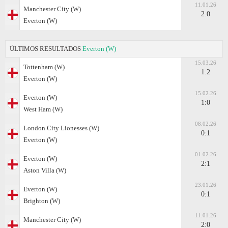
11.01.26
Manchester City (W)
2:0
Everton (W)
ÚLTIMOS RESULTADOS
Everton (W)
15.03.26
Tottenham (W)
1:2
Everton (W)
15.02.26
Everton (W)
1:0
West Ham (W)
08.02.26
London City Lionesses (W)
0:1
Everton (W)
01.02.26
Everton (W)
2:1
Aston Villa (W)
23.01.26
Everton (W)
0:1
Brighton (W)
11.01.26
Manchester City (W)
2:0