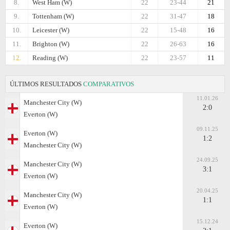
8.
West Ham (W)
22
23-44
21
9.
Tottenham (W)
22
31-47
18
10.
Leicester (W)
22
15-48
16
11.
Brighton (W)
22
26-63
16
12.
Reading (W)
22
23-57
11
ÚLTIMOS RESULTADOS
COMPARATIVOS
11.01.26
Manchester City (W)
2:0
Everton (W)
09.11.25
Everton (W)
1:2
Manchester City (W)
24.09.25
Manchester City (W)
3:1
Everton (W)
20.04.25
Manchester City (W)
1:1
Everton (W)
15.12.24
Everton (W)