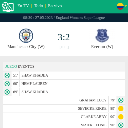
En TV
|
Todo
|
En vivo
08:30 / 27.05.2023 / England Womens Super League
3:2
Manchester City (W)
Everton (W)
[ 0:0 ]
JUEGO
EVENTOS
51'
SHAW KHADIJA
60'
HEMP LAUREN
69'
SHAW KHADIJA
GRAHAM LUCY
79'
SEVECKE RIKKE
89'
CLARKE ABBY
90'
MAIER LEONIE
90'