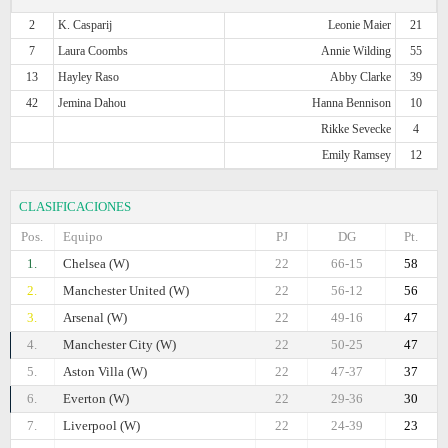
2
K. Casparij
Leonie Maier
21
7
Laura Coombs
Annie Wilding
55
13
Hayley Raso
Abby Clarke
39
42
Jemina Dahou
Hanna Bennison
10
Rikke Sevecke
4
Emily Ramsey
12
CLASIFICACIONES
Pos.
Equipo
PJ
DG
Pt.
1.
Chelsea (W)
22
66-15
58
2.
Manchester United (W)
22
56-12
56
3.
Arsenal (W)
22
49-16
47
4.
Manchester City (W)
22
50-25
47
5.
Aston Villa (W)
22
47-37
37
6.
Everton (W)
22
29-36
30
7.
Liverpool (W)
22
24-39
23