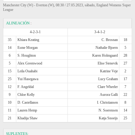
Manchester City (W) - Everton (W), 08:30 / 27.05.2023, sábado, England Womens Super
League
ALINEACIÓN
:
4-2-3-1
3-4-1-2
35
Khiara Keating
C. Brosnan
18
14
Esme Morgan
Nathalie Bjoern
5
6
S. Houghton
Karen Holmgaard
28
5
Alex Greenwood
Elise Stenevik
27
15
Leila Ouahabi
Katrine Veje
2
25
Yui Hasegawa
Lucy Graham
17
12
F. Angeldal
Clare Wheeler
7
9
Chloe Kelly
Aurora Galli
22
10
D. Castellanos
I. Christiansen
8
11
Lauren Hemp
N. Soerensen
14
21
Khadija Shaw
Katja Snoeijs
25
SUPLENTES: