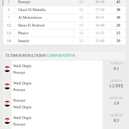
5.
Petrojet
13
39-38
45
6.
Ghazl El Mahalla
13
27-26
38
7.
Al Mokawloon
13
28-31
38
12.
Haras El Hodoud
13
26-48
26
13.
Pharco
13
15-35
25
14.
Ismaily
13
15-40
20
ÚLTIMOS RESULTADOS
COMPARATIVOS
20.08.25
Wadi Degla
0:1
Petrojet
29.04.21
Wadi Degla
1:2 DTE
Petrojet
05.02.19
Petrojet
1:0
Wadi Degla
10.08.18
Wadi Degla
0:2
Petrojet