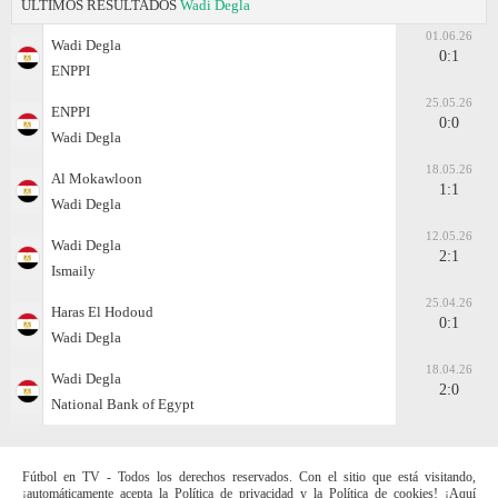
ÚLTIMOS RESULTADOS
Wadi Degla
01.06.26
Wadi Degla
0:1
ENPPI
25.05.26
ENPPI
0:0
Wadi Degla
18.05.26
Al Mokawloon
1:1
Wadi Degla
12.05.26
Wadi Degla
2:1
Ismaily
25.04.26
Haras El Hodoud
0:1
Wadi Degla
18.04.26
Wadi Degla
2:0
National Bank of Egypt
Fútbol en TV - Todos los derechos reservados. Con el sitio que está visitando,
¡automáticamente acepta la Política de privacidad y la Política de cookies! ¡Aquí