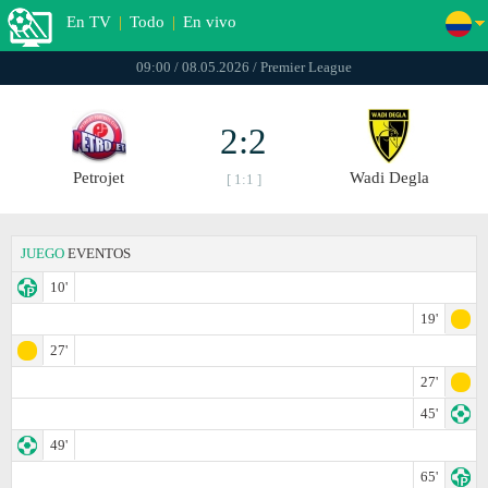
En TV
|
Todo
|
En vivo
09:00 / 08.05.2026 / Premier League
2:2
Petrojet
Wadi Degla
[ 1:1 ]
JUEGO
EVENTOS
10'
19'
27'
27'
45'
49'
65'