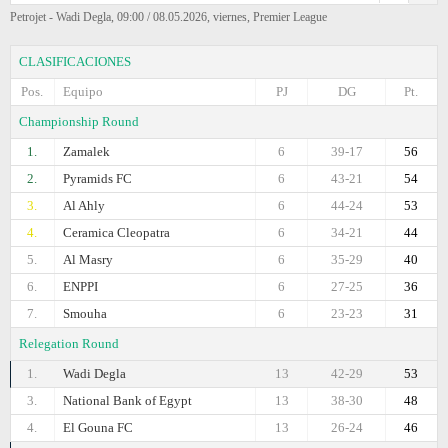
Petrojet - Wadi Degla, 09:00 / 08.05.2026, viernes, Premier League
CLASIFICACIONES
Pos.
Equipo
PJ
DG
Pt.
Championship Round
1.
Zamalek
6
39-17
56
2.
Pyramids FC
6
43-21
54
3.
Al Ahly
6
44-24
53
4.
Ceramica Cleopatra
6
34-21
44
5.
Al Masry
6
35-29
40
6.
ENPPI
6
27-25
36
7.
Smouha
6
23-23
31
Relegation Round
1.
Wadi Degla
13
42-29
53
3.
National Bank of Egypt
13
38-30
48
4.
El Gouna FC
13
26-24
46