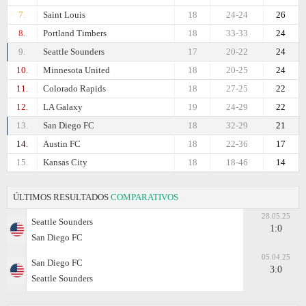
7.
Saint Louis
18
24-24
26
8.
Portland Timbers
18
33-33
24
9.
Seattle Sounders
17
20-22
24
10.
Minnesota United
18
20-25
24
11.
Colorado Rapids
18
27-25
22
12.
LA Galaxy
19
24-29
22
13.
San Diego FC
18
32-29
21
14.
Austin FC
18
22-36
17
15.
Kansas City
18
18-46
14
ÚLTIMOS RESULTADOS
COMPARATIVOS
28.05.25
Seattle Sounders
1:0
San Diego FC
05.04.25
San Diego FC
3:0
Seattle Sounders