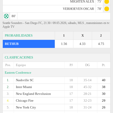
MIGHTEN ALEX
75'
VERHOEVEN OSCAR
78'
80'
Seattle Sounders - San Diego FC, 21:30 / 09.05.2026, sábado, MLS , transmisiones en tv:
Apple TV
PROBABILIDADES
1
X
2
BETHUB
1.56
4.33
4.75
CLASIFICACIONES
Pos.
Equipo
PJ
DG
Pt.
Eastern Conference
1.
Nashville SC
18
35-14
40
2.
Inter Miami
18
45-32
38
3.
New England Revolusion
17
28-21
30
4.
Chicago Fire
17
32-23
29
5.
New York City
18
31-24
26