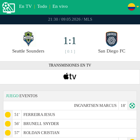
En TV
|
Todo
|
En vivo
21:30 / 09.05.2026 / MLS
1:1
Seattle Sounders
San Diego FC
[ 0:1 ]
TRANSMISIONES EN TV
JUEGO
EVENTOS
INGVARTSEN MARCUS
18'
51'
FERREIRA JESUS
56'
BRUNELL SNYDER
57'
ROLDAN CRISTIAN