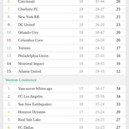
6.
Cincinnati
18
45-44
26
7.
Charlotte FC
18
29-27
25
8.
New York RB
18
29-39
25
9.
DC United
18
26-29
23
10.
Orlando City
18
30-47
20
11.
Columbus Crew
18
26-28
20
12.
Toronto
18
24-32
17
13.
Philadelphia Union
18
25-33
16
14.
Montreal Impact
18
24-35
16
15.
Atlanta United
18
19-33
12
Western Conference
1.
Vancouver Whitecaps
17
38-17
34
2.
FC Los Angeles
19
35-19
34
3.
San Jose Earthquakes
18
37-24
33
4.
Houston Dynamo
17
25-24
29
5.
Real Salt Lake
17
29-25
27
6.
FC Dallas
18
32-25
27