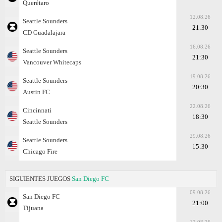
Querétaro
12.08.26
Seattle Sounders
21:30
CD Guadalajara
16.08.26
Seattle Sounders
21:30
Vancouver Whitecaps
19.08.26
Seattle Sounders
20:30
Austin FC
22.08.26
Cincinnati
18:30
Seattle Sounders
29.08.26
Seattle Sounders
15:30
Chicago Fire
SIGUIENTES JUEGOS
San Diego FC
09.08.26
San Diego FC
21:00
Tijuana