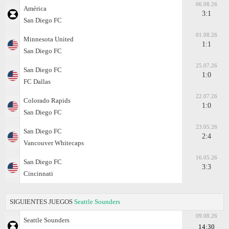
06.08.26
América
3:1
San Diego FC
01.08.26
Minnesota United
1:1
San Diego FC
25.07.26
San Diego FC
1:0
FC Dallas
22.07.26
Colorado Rapids
1:0
San Diego FC
23.05.26
San Diego FC
2:4
Vancouver Whitecaps
16.05.26
San Diego FC
3:3
Cincinnati
SIGUIENTES JUEGOS
Seattle Sounders
09.08.26
Seattle Sounders
14:30