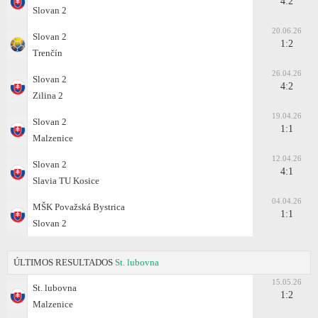
4:2
Slovan 2
20.06.26
Slovan 2
1:2
Trenčín
26.04.26
Slovan 2
4:2
Zilina 2
19.04.26
Slovan 2
1:1
Malzenice
12.04.26
Slovan 2
4:1
Slavia TU Kosice
04.04.26
MŠK Považská Bystrica
1:1
Slovan 2
ÚLTIMOS RESULTADOS
St. lubovna
15.05.26
St. lubovna
1:2
Malzenice