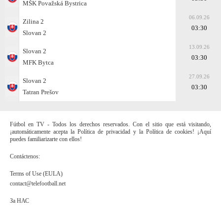
MŠK Považská Bystrica
06.09.26
Zilina 2
03:30
Slovan 2
13.09.26
Slovan 2
03:30
MFK Bytca
27.09.26
Slovan 2
03:30
Tatran Prešov
Fútbol en TV - Todos los derechos reservados. Con el sitio que está visitando,
¡automáticamente acepta la Política de privacidad y la Política de cookies! ¡Aquí
puedes familiarizarte con ellos!
Contáctenos:
Terms of Use (EULA)
contact@telefootball.net
За НАС