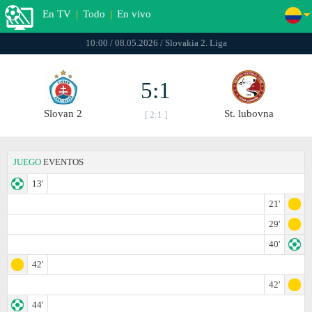
En TV
|
Todo
|
En vivo
10:00 / 08.05.2026 / Slovakia 2. Liga
5:1
Slovan 2
St. lubovna
[ 2:1 ]
JUEGO
EVENTOS
13'
21'
29'
40'
42'
42'
44'