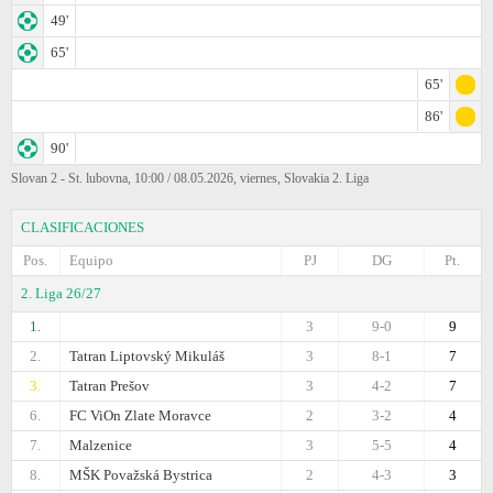
49'
65'
65'
86'
90'
Slovan 2 - St. lubovna, 10:00 / 08.05.2026, viernes, Slovakia 2. Liga
CLASIFICACIONES
Pos.
Equipo
PJ
DG
Pt.
2. Liga 26/27
1.
3
9-0
9
2.
Tatran Liptovský Mikuláš
3
8-1
7
3.
Tatran Prešov
3
4-2
7
6.
FC ViOn Zlate Moravce
2
3-2
4
7.
Malzenice
3
5-5
4
8.
MŠK Považská Bystrica
2
4-3
3