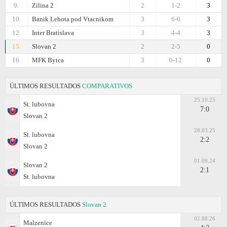
9.
Zilina 2
2
1-2
3
10.
Banik Lehota pod Vtacnikom
3
6-6
3
12.
Inter Bratislava
3
4-4
3
15.
Slovan 2
2
2-5
0
16.
MFK Bytca
3
0-12
0
ÚLTIMOS RESULTADOS
COMPARATIVOS
25.10.25
St. lubovna
7:0
Slovan 2
28.03.25
St. lubovna
2:2
Slovan 2
01.09.24
Slovan 2
2:1
St. lubovna
ÚLTIMOS RESULTADOS
Slovan 2
02.08.26
Malzenice