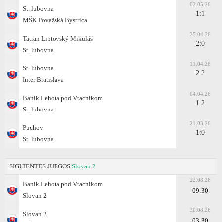
02.05.26
St. lubovna
1:1
MŠK Považská Bystrica
25.04.26
Tatran Liptovský Mikuláš
2:0
St. lubovna
11.04.26
St. lubovna
2:2
Inter Bratislava
04.04.26
Banik Lehota pod Vtacnikom
1:2
St. lubovna
21.03.26
Puchov
1:0
St. lubovna
SIGUIENTES JUEGOS
Slovan 2
22.08.26
Banik Lehota pod Vtacnikom
09:30
Slovan 2
30.08.26
Slovan 2
03:30