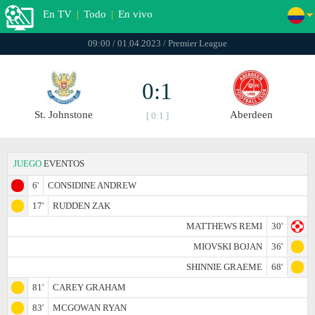
En TV
|
Todo
|
En vivo
09:00 / 01.04.2023 / Premier League
0:1
St. Johnstone
Aberdeen
[ 0:1 ]
JUEGO
EVENTOS
6'
CONSIDINE ANDREW
17'
RUDDEN ZAK
MATTHEWS REMI
30'
MIOVSKI BOJAN
36'
SHINNIE GRAEME
68'
81'
CAREY GRAHAM
83'
MCGOWAN RYAN