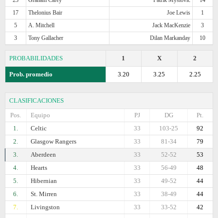
17
Thelonius Bair
Joe Lewis
1
5
A. Mitchell
Jack MacKenzie
3
3
Tony Gallacher
Dilan Markanday
10
PROBABILIDADES
1
X
2
Prob. promedio
3.20
3.25
2.25
CLASIFICACIONES
Pos.
Equipo
PJ
DG
Pt.
1.
Celtic
33
103-25
92
2.
Glasgow Rangers
33
81-34
79
3.
Aberdeen
33
52-52
53
4.
Hearts
33
56-49
48
5.
Hibernian
33
49-52
44
6.
St. Mirren
33
38-49
44
7.
Livingston
33
33-52
42