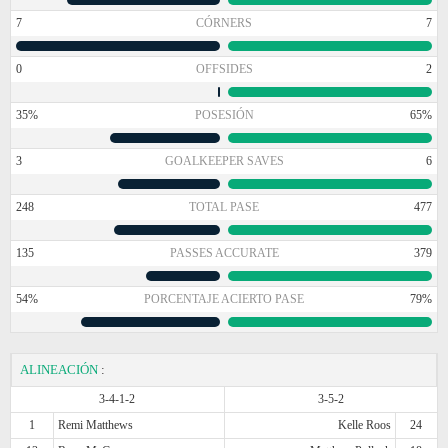
7
CÓRNERS
7
0
OFFSIDES
2
35%
POSESIÓN
65%
3
GOALKEEPER SAVES
6
248
TOTAL PASE
477
135
PASSES ACCURATE
379
54%
PORCENTAJE ACIERTO PASE
79%
ALINEACIÓN
:
3-4-1-2
3-5-2
1
Remi Matthews
Kelle Roos
24