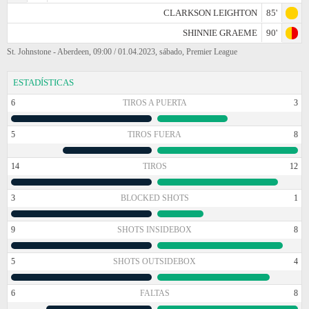
CLARKSON LEIGHTON
85'
SHINNIE GRAEME
90'
St. Johnstone - Aberdeen, 09:00 / 01.04.2023, sábado, Premier League
ESTADÍSTICAS
6
TIROS A PUERTA
3
5
TIROS FUERA
8
14
TIROS
12
3
BLOCKED SHOTS
1
9
SHOTS INSIDEBOX
8
5
SHOTS OUTSIDEBOX
4
6
FALTAS
8