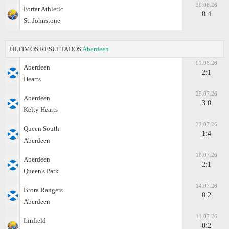
30.06.26
Forfar Athletic
0:4
St. Johnstone
ÚLTIMOS RESULTADOS
Aberdeen
01.08.26
Aberdeen
2:1
Hearts
25.07.26
Aberdeen
3:0
Kelty Hearts
22.07.26
Queen South
1:4
Aberdeen
18.07.26
Aberdeen
2:1
Queen's Park
14.07.26
Brora Rangers
0:2
Aberdeen
11.07.26
Linfield
0:2