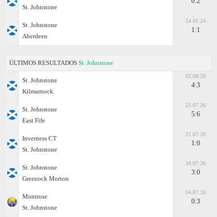
0:2
St. Johnstone
24.01.24
St. Johnstone
1:1
Aberdeen
ÚLTIMOS RESULTADOS
St. Johnstone
02.08.26
St. Johnstone
4:3
Kilmarnock
25.07.26
St. Johnstone
5:6
East Fife
21.07.26
Inverness CT
1:0
St. Johnstone
18.07.26
St. Johnstone
3:0
Greenock Morton
04.07.26
Montrose
0:3
St. Johnstone