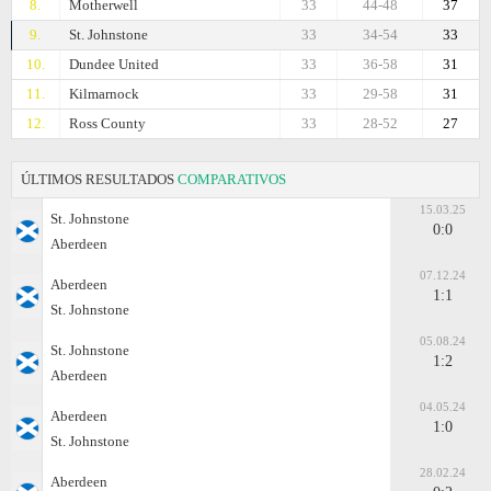
8.
Motherwell
33
44-48
37
9.
St. Johnstone
33
34-54
33
10.
Dundee United
33
36-58
31
11.
Kilmarnock
33
29-58
31
12.
Ross County
33
28-52
27
ÚLTIMOS RESULTADOS
COMPARATIVOS
15.03.25
St. Johnstone
0:0
Aberdeen
07.12.24
Aberdeen
1:1
St. Johnstone
05.08.24
St. Johnstone
1:2
Aberdeen
04.05.24
Aberdeen
1:0
St. Johnstone
28.02.24
Aberdeen