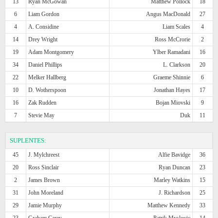
13
Ryan McGowan
Matthew Pollock
18
6
Liam Gordon
Angus MacDonald
27
4
A. Considine
Liam Scales
4
14
Drey Wright
Ross McCrorie
2
19
Adam Montgomery
Ylber Ramadani
16
34
Daniel Phillips
L. Clarkson
20
22
Melker Hallberg
Graeme Shinnie
6
10
D. Wotherspoon
Jonathan Hayes
17
16
Zak Rudden
Bojan Miovski
9
7
Stevie May
Duk
11
SUPLENTES:
45
J. Mylchreest
Alfie Bavidge
36
20
Ross Sinclair
Ryan Duncan
23
2
James Brown
Marley Watkins
15
31
John Moreland
J. Richardson
25
29
Jamie Murphy
Matthew Kennedy
33
23
Graham Carey
Patrik Myslovic
14