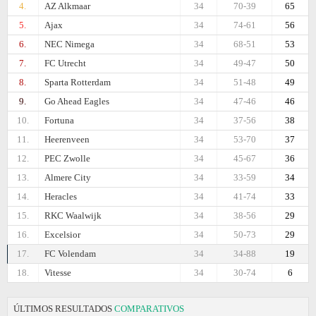
4.
AZ Alkmaar
34
70-39
65
5.
Ajax
34
74-61
56
6.
NEC Nimega
34
68-51
53
7.
FC Utrecht
34
49-47
50
8.
Sparta Rotterdam
34
51-48
49
9.
Go Ahead Eagles
34
47-46
46
10.
Fortuna
34
37-56
38
11.
Heerenveen
34
53-70
37
12.
PEC Zwolle
34
45-67
36
13.
Almere City
34
33-59
34
14.
Heracles
34
41-74
33
15.
RKC Waalwijk
34
38-56
29
16.
Excelsior
34
50-73
29
17.
FC Volendam
34
34-88
19
18.
Vitesse
34
30-74
6
ÚLTIMOS RESULTADOS
COMPARATIVOS