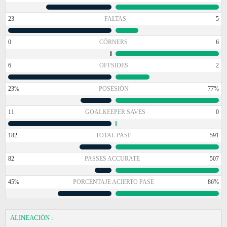
23
FALTAS
5
0
CÓRNERS
6
6
OFFSIDES
2
23%
POSESIÓN
77%
11
GOALKEEPER SAVES
0
182
TOTAL PASE
591
82
PASSES ACCURATE
507
45%
PORCENTAJE ACIERTO PASE
86%
ALINEACIÓN
: