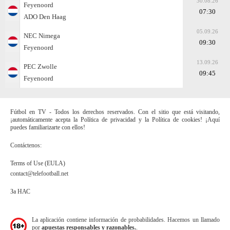
30.08.26
Feyenoord
07:30
ADO Den Haag
05.09.26
NEC Nimega
09:30
Feyenoord
13.09.26
PEC Zwolle
09:45
Feyenoord
Fútbol en TV - Todos los derechos reservados. Con el sitio que está visitando,
¡automáticamente acepta la Política de privacidad y la Política de cookies! ¡Aquí
puedes familiarizarte con ellos!
Contáctenos:
Terms of Use (EULA)
contact@telefootball.net
За НАС
La aplicación contiene información de probabilidades. Hacemos un llamado
por
apuestas responsables y razonables.
.