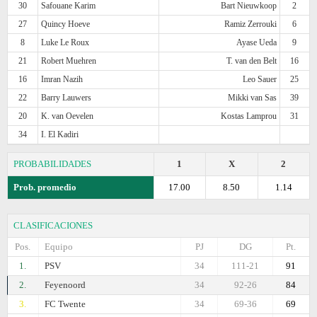
30
Safouane Karim
Bart Nieuwkoop
2
27
Quincy Hoeve
Ramiz Zerrouki
6
8
Luke Le Roux
Ayase Ueda
9
21
Robert Muehren
T. van den Belt
16
16
Imran Nazih
Leo Sauer
25
22
Barry Lauwers
Mikki van Sas
39
20
K. van Oevelen
Kostas Lamprou
31
34
I. El Kadiri
PROBABILIDADES
1
X
2
Prob. promedio
17.00
8.50
1.14
CLASIFICACIONES
Pos.
Equipo
PJ
DG
Pt.
1.
PSV
34
111-21
91
2.
Feyenoord
34
92-26
84
3.
FC Twente
34
69-36
69