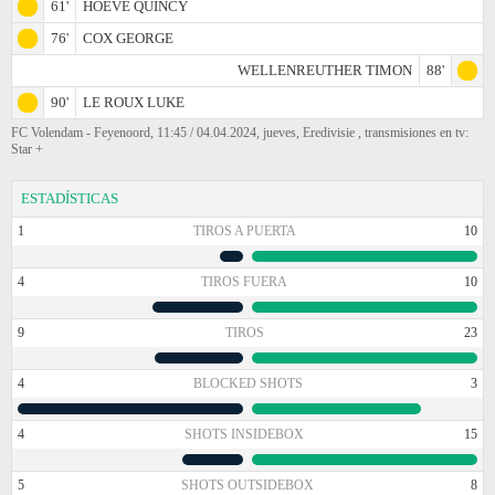
61'
HOEVE QUINCY
76'
COX GEORGE
WELLENREUTHER TIMON
88'
90'
LE ROUX LUKE
FC Volendam - Feyenoord, 11:45 / 04.04.2024, jueves, Eredivisie , transmisiones en tv:
Star +
ESTADÍSTICAS
1
TIROS A PUERTA
10
4
TIROS FUERA
10
9
TIROS
23
4
BLOCKED SHOTS
3
4
SHOTS INSIDEBOX
15
5
SHOTS OUTSIDEBOX
8