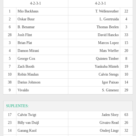
4-2-3-1
4-2-3-1
1
Mio Backhaus
T. Wellenreuther
22
2
Oskar Buur
L. Geertruida
4
6
B. Benamar
Thomas Beelen
3
28
Josh Flint
David Hancko
33
3
Brian Plat
Marcos Lopez
15
4
Damon Mirani
Mats Wieffer
20
5
George Cox
Quinten Timber
8
7
Zach Booth
Yankuba Minteh
19
10
Robin Maulun
Calvin Stengs
10
38
Darius Johnson
Igor Paixao
14
9
Vivaldo
S. Gimenez
29
SUPLENTES:
17
Calvin Twigt
Jaden Slory
63
23
Billy van Duijl
Givairo Read
26
14
Garang Kuol
Ondrej Lingr
32