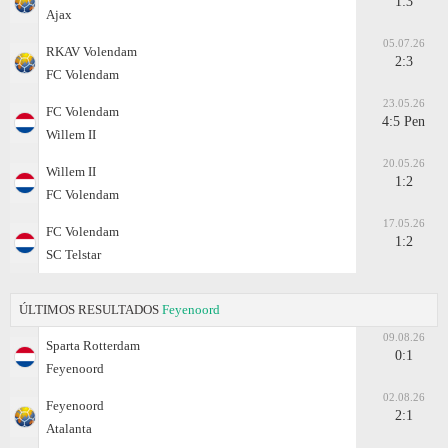
1:3
Ajax
05.07.26
RKAV Volendam
2:3
FC Volendam
23.05.26
FC Volendam
4:5 Pen
Willem II
20.05.26
Willem II
1:2
FC Volendam
17.05.26
FC Volendam
1:2
SC Telstar
ÚLTIMOS RESULTADOS
Feyenoord
09.08.26
Sparta Rotterdam
0:1
Feyenoord
02.08.26
Feyenoord
2:1
Atalanta