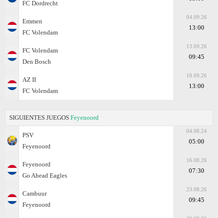
FC Dordrecht
04.09.26
Emmen
13:00
FC Volendam
13.09.26
FC Volendam
09:45
Den Bosch
18.09.26
AZ II
13:00
FC Volendam
SIGUIENTES JUEGOS
Feyenoord
04.08.24
PSV
05:00
Feyenoord
16.08.26
Feyenoord
07:30
Go Ahead Eagles
23.08.26
Cambuur
09:45
Feyenoord