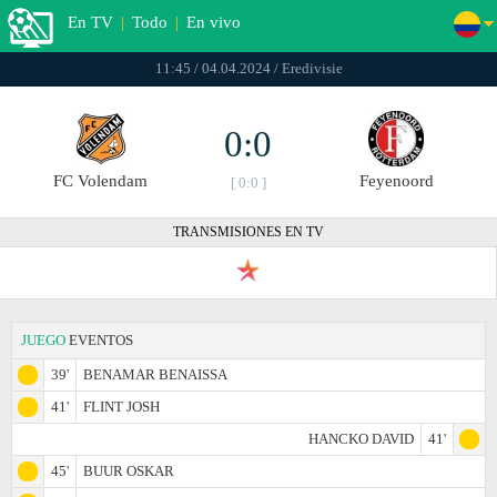
En TV
|
Todo
|
En vivo
11:45 / 04.04.2024 / Eredivisie
0:0
FC Volendam
Feyenoord
[ 0:0 ]
TRANSMISIONES EN TV
JUEGO
EVENTOS
39'
BENAMAR BENAISSA
41'
FLINT JOSH
HANCKO DAVID
41'
45'
BUUR OSKAR