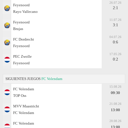
26.07.26
Feyenoord
2:1
Rayo Vallecano
11.07.26
Feyenoord
3:1
Brujas
04.07.26
FC Dordrecht
0:6
Feyenoord
17.05.26
PEC Zwolle
0:2
Feyenoord
SIGUIENTES JUEGOS
FC Volendam
15.08.26
FC Volendam
09:30
TOP Oss
21.08.26
MVV Maastricht
13:00
FC Volendam
28.08.26
FC Volendam
13:00