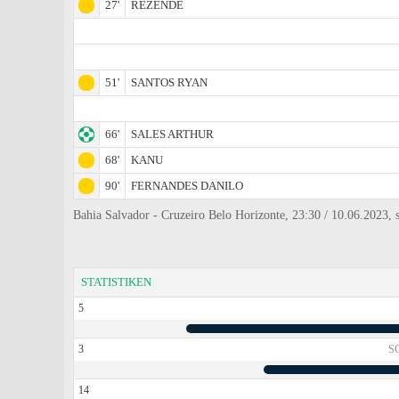
27'
REZENDE
51'
SANTOS RYAN
66'
SALES ARTHUR
68'
KANU
90'
FERNANDES DANILO
Bahia Salvador - Cruzeiro Belo Horizonte, 23:30 / 10.06.2023, s
STATISTIKEN
5
3
S
14