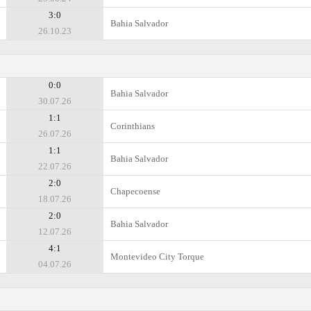
3:0
Bahia Salvador
26.10.23
0:0
Bahia Salvador
30.07.26
1:1
Corinthians
26.07.26
1:1
Bahia Salvador
22.07.26
2:0
Chapecoense
18.07.26
2:0
Bahia Salvador
12.07.26
4:1
Montevideo City Torque
04.07.26