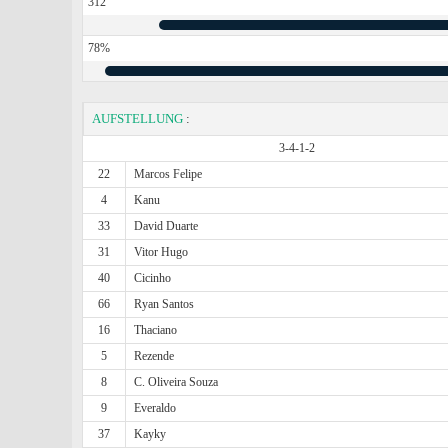
312
78%
AUFSTELLUNG
:
3-4-1-2
22
Marcos Felipe
4
Kanu
33
David Duarte
31
Vitor Hugo
40
Cicinho
66
Ryan Santos
16
Thaciano
5
Rezende
8
C. Oliveira Souza
9
Everaldo
37
Kayky