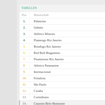
TABELLEN
Pos.
Mannschaft
1.
Palmeiras
2.
Grêmio
3.
Atlético Mineiro
4.
Flamengo Rio Janeiro
5.
Botafogo Rio Janeiro
6.
Red Bull Bragantino
7.
Fluminense Rio Janeiro
8.
Atletico Paranaense
9.
Internacional
10.
Fortaleza
11.
São Paulo
12.
Cuiaba
13.
Corinthians
14.
Cruzeiro Belo Horizonte