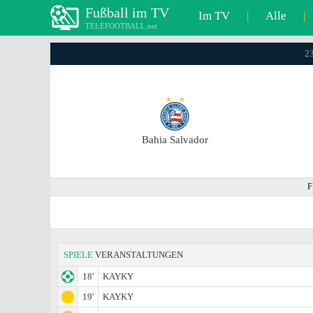
Fußball im TV
Im TV
|
Alle
|
TELEFOOTBALL.net
23
Bahia Salvador
F
SPIELE
VERANSTALTUNGEN
18'
KAYKY
19'
KAYKY