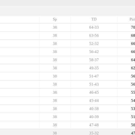
Sp
TD
Pun
38
64-33
7
38
63-56
6
38
52-32
6
38
56-42
6
38
58-37
6
38
49-35
6
38
51-47
5
38
51-43
5
38
46-45
5
38
45-44
5
38
40-38
5
38
40-39
5
38
47-48
5
38
35-32
4