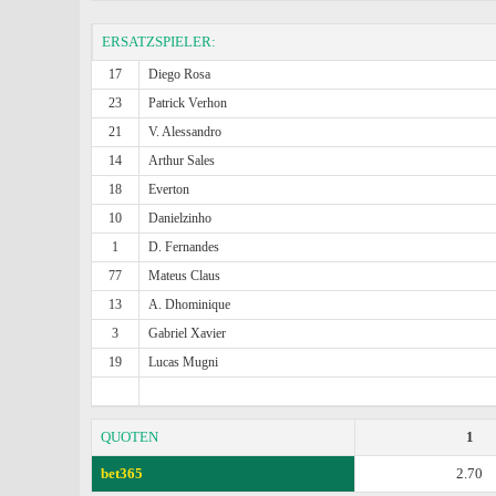
ERSATZSPIELER:
17
Diego Rosa
23
Patrick Verhon
21
V. Alessandro
14
Arthur Sales
18
Everton
10
Danielzinho
1
D. Fernandes
77
Mateus Claus
13
A. Dhominique
3
Gabriel Xavier
19
Lucas Mugni
QUOTEN
1
bet365
2.70