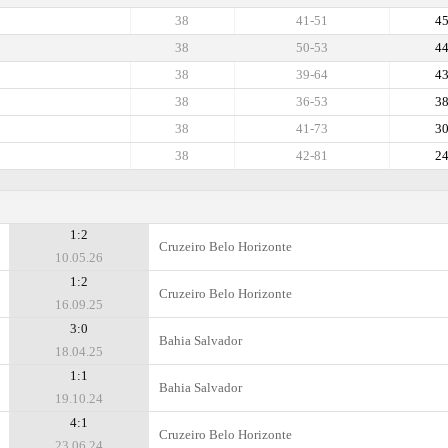
38
41-51
4
38
50-53
4
38
39-64
4
38
36-53
3
38
41-73
3
38
42-81
2
1:2
Cruzeiro Belo Horizonte
10.05.26
1:2
Cruzeiro Belo Horizonte
16.09.25
3:0
Bahia Salvador
18.04.25
1:1
Bahia Salvador
19.10.24
4:1
Cruzeiro Belo Horizonte
23.06.24