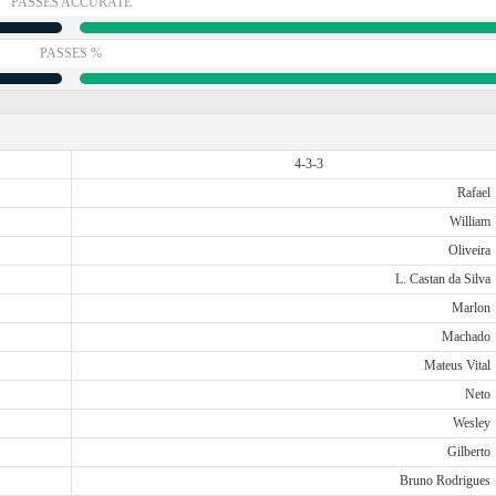
PASSES ACCURATE
PASSES %
4-3-3
Rafael
William
Oliveira
L. Castan da Silva
Marlon
Machado
Mateus Vital
Neto
Wesley
Gilberto
Bruno Rodrigues