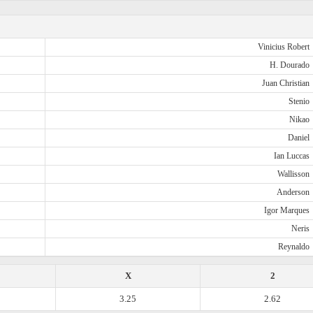
Vinicius Robert
H. Dourado
Juan Christian
Stenio
Nikao
Daniel
Ian Luccas
Wallisson
Anderson
Igor Marques
Neris
Reynaldo
X
2
3.25
2.62