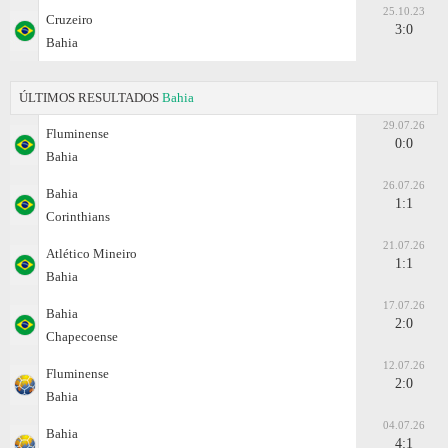
25.10.23
Cruzeiro
3:0
Bahia
ÚLTIMOS RESULTADOS
Bahia
29.07.26
Fluminense
0:0
Bahia
26.07.26
Bahia
1:1
Corinthians
21.07.26
Atlético Mineiro
1:1
Bahia
17.07.26
Bahia
2:0
Chapecoense
12.07.26
Fluminense
2:0
Bahia
04.07.26
Bahia
4:1