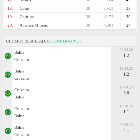
18.
Goias
38
36-53
38
19.
Coritiba
38
41-73
30
20.
Amеrica Mineiro
38
42-81
24
ÚLTIMOS RESULTADOS
COMPARATIVOS
09.05.26
Bahia
1:2
Cruzeiro
15.09.25
Bahia
1:2
Cruzeiro
17.04.25
Cruzeiro
3:0
Bahia
18.10.24
Cruzeiro
1:1
Bahia
23.06.24
Bahia
4:1
Cruzeiro