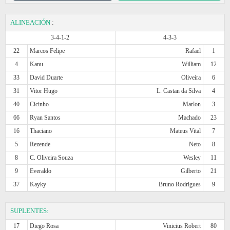
ALINEACIÓN
:
3-4-1-2
4-3-3
22
Marcos Felipe
Rafael
1
4
Kanu
William
12
33
David Duarte
Oliveira
6
31
Vitor Hugo
L. Castan da Silva
4
40
Cicinho
Marlon
3
66
Ryan Santos
Machado
23
16
Thaciano
Mateus Vital
7
5
Rezende
Neto
8
8
C. Oliveira Souza
Wesley
11
9
Everaldo
Gilberto
21
37
Kayky
Bruno Rodrigues
9
SUPLENTES:
17
Diego Rosa
Vinicius Robert
80