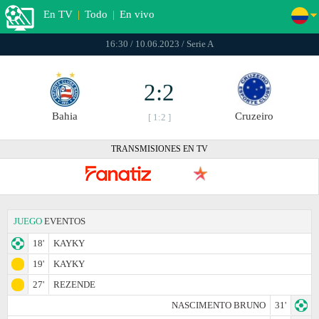
En TV
|
Todo
|
En vivo
16:30 / 10.06.2023 / Serie A
2:2
Bahia
Cruzeiro
[ 1:2 ]
TRANSMISIONES EN TV
JUEGO
EVENTOS
18'
KAYKY
19'
KAYKY
27'
REZENDE
NASCIMENTO BRUNO
31'