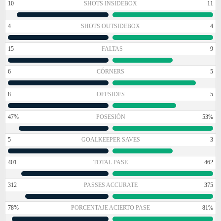
10
SHOTS INSIDEBOX
11
4
SHOTS OUTSIDEBOX
4
15
FALTAS
9
6
CÓRNERS
5
8
OFFSIDES
5
47%
POSESIÓN
53%
5
GOALKEEPER SAVES
3
401
TOTAL PASE
462
312
PASSES ACCURATE
375
78%
PORCENTAJE ACIERTO PASE
81%