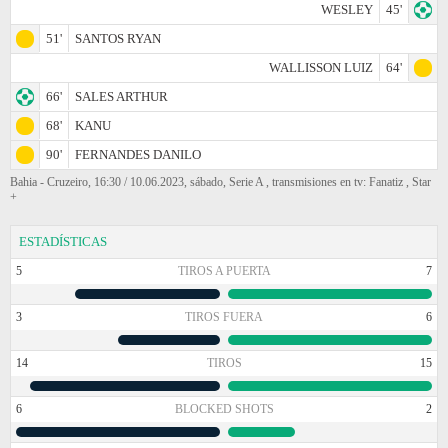
WESLEY
45'
51'
SANTOS RYAN
WALLISSON LUIZ
64'
66'
SALES ARTHUR
68'
KANU
90'
FERNANDES DANILO
Bahia - Cruzeiro, 16:30 / 10.06.2023, sábado, Serie A , transmisiones en tv: Fanatiz , Star
+
ESTADÍSTICAS
5
TIROS A PUERTA
7
3
TIROS FUERA
6
14
TIROS
15
6
BLOCKED SHOTS
2