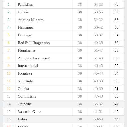
1.
Palmeiras
38
64-33
70
2.
Grêmio
38
63-56
68
3.
Atlético Mineiro
38
52-32
66
4.
Flamengo
38
56-42
66
5.
Botafogo
38
58-37
64
6.
Red Bull Bragantino
38
49-35
62
7.
Fluminense
38
51-47
56
8.
Athletico Paranaense
38
51-43
56
9.
Internacional
38
46-45
55
10.
Fortaleza
38
45-44
54
11.
São Paulo
38
40-38
53
12.
Cuiaba
38
40-39
51
13.
Corinthians
38
47-48
50
14.
Cruzeiro
38
35-32
47
15.
Vasco da Gama
38
41-51
45
16.
Bahia
38
50-53
44
17.
Santos
38
39-64
43