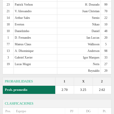
23
Patrick Verhon
H. Dourado
99
21
V. Alessandro
Juan Christian
70
14
Arthur Sales
Stenio
22
18
Everton
Nikao
10
10
Danielzinho
Daniel
48
1
D. Fernandes
Ian Luccas
20
77
Mateus Claus
Wallisson
5
13
A. Dhominique
Anderson
98
3
Gabriel Xavier
Igor Marques
33
19
Lucas Mugni
Neris
27
Reynaldo
29
PROBABILIDADES
1
X
2
Prob. promedio
2.70
3.25
2.62
CLASIFICACIONES
Pos.
Equipo
PJ
DG
Pt.