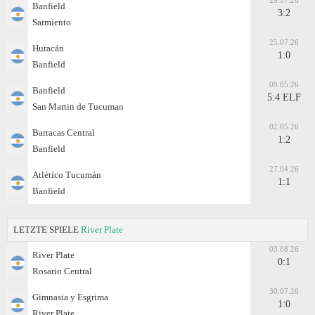
29.07.26
Banfield
3:2
Sarmiento
25.07.26
Huracán
1:0
Banfield
09.05.26
Banfield
5:4 ELF
San Martin de Tucuman
02.05.26
Barracas Central
1:2
Banfield
27.04.26
Atlético Tucumán
1:1
Banfield
LETZTE SPIELE
River Plate
03.08.26
River Plate
0:1
Rosario Central
30.07.26
Gimnasia y Esgrima
1:0
River Plate