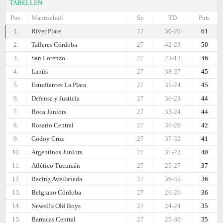
TABELLEN
Pos.
Mannschaft
Sp
TD
Pun.
1.
River Plate
27
50-20
61
2.
Talleres Córdoba
27
42-23
50
3.
San Lorenzo
27
23-13
46
4.
Lanús
27
38-27
45
5.
Estudiantes La Plata
27
35-24
45
6.
Defensa y Justicia
27
36-23
44
7.
Boca Juniors
27
33-24
44
8.
Rosario Central
27
36-29
42
9.
Godoy Cruz
27
37-32
41
10.
Argentinos Juniors
27
31-22
40
11.
Atlético Tucumán
27
25-27
37
12.
Racing Avellaneda
27
36-35
36
13.
Belgrano Córdoba
27
20-26
36
14.
Newell's Old Boys
27
24-24
35
15.
Barracas Central
27
25-30
35