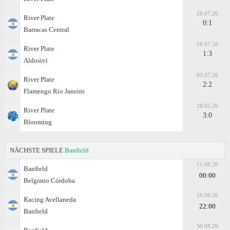
26.07.26
River Plate
0:1
Barracas Central
18.07.26
River Plate
1:3
Aldosivi
03.07.26
River Plate
2:2
Flamengo Rio Janeiro
28.05.26
River Plate
3:0
Blooming
NÄCHSTE SPIELE
Banfield
11.08.26
Banfield
00:00
Belgrano Córdoba
16.08.26
Racing Avellaneda
22:00
Banfield
30.08.26