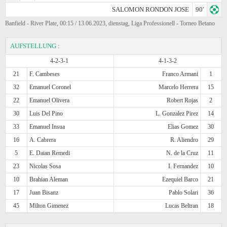
SALOMON RONDON JOSE
90'
Banfield - River Plate, 00:15 / 13.06.2023, dienstag, Liga Professionell - Torneo Betano
AUFSTELLUNG
:
4-2-3-1
4-1-3-2
21
F. Cambeses
Franco Armani
1
32
Emanuel Coronel
Marcelo Herrera
15
22
Emanuel Olivera
Robert Rojas
2
30
Luis Del Pino
L. Gonzalez Pirez
14
33
Emanuel Insua
Elias Gomez
30
16
A. Cabrera
R. Aliendro
29
5
E. Daian Remedi
N. de la Cruz
11
23
Nicolas Sosa
I. Fernandez
10
10
Brahian Aleman
Ezequiel Barco
21
17
Juan Bisanz
Pablo Solari
36
45
Milton Gimenez
Lucas Beltran
18