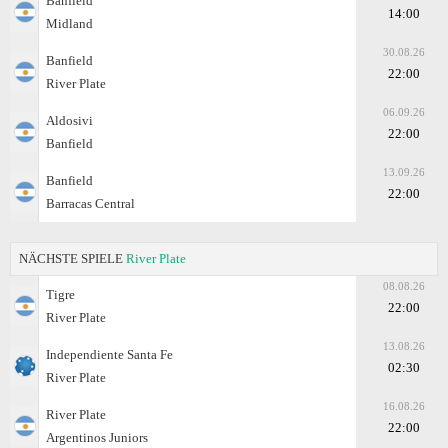
Banfield
14:00
Midland
30.08.26
Banfield
22:00
River Plate
06.09.26
Aldosivi
22:00
Banfield
13.09.26
Banfield
22:00
Barracas Central
NÄCHSTE SPIELE
River Plate
08.08.26
Tigre
22:00
River Plate
13.08.26
Independiente Santa Fe
02:30
River Plate
16.08.26
River Plate
22:00
Argentinos Juniors