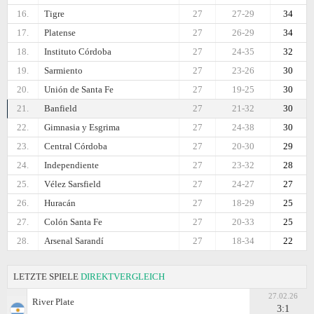
16.
Tigre
27
27-29
34
17.
Platense
27
26-29
34
18.
Instituto Córdoba
27
24-35
32
19.
Sarmiento
27
23-26
30
20.
Unión de Santa Fe
27
19-25
30
21.
Banfield
27
21-32
30
22.
Gimnasia y Esgrima
27
24-38
30
23.
Central Córdoba
27
20-30
29
24.
Independiente
27
23-32
28
25.
Vélez Sarsfield
27
24-27
27
26.
Huracán
27
18-29
25
27.
Colón Santa Fe
27
20-33
25
28.
Arsenal Sarandí
27
18-34
22
LETZTE SPIELE
DIREKTVERGLEICH
27.02.26
River Plate
3:1