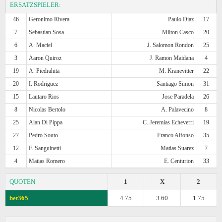
ERSATZSPIELER:
46
Geronimo Rivera
Paulo Diaz
17
7
Sebastian Sosa
Milton Casco
20
6
A. Maciel
J. Salomon Rondon
25
3
Aaron Quiroz
J. Ramon Maidana
4
19
A. Piedrahita
M. Kranevitter
22
20
I. Rodriguez
Santiago Simon
31
15
Lautaro Rios
Jose Paradela
26
8
Nicolas Bertolo
A. Palavecino
8
25
Alan Di Pippa
C. Jeremias Echeverri
19
27
Pedro Souto
Franco Alfonso
35
12
F. Sanguinetti
Matias Suarez
7
4
Matias Romero
E. Centurion
33
QUOTEN
1
X
2
bet365
4.75
3.60
1.75