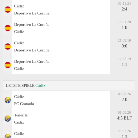
30.11.24
Cádiz
2:4
Deportivo La Coruña
19.01.20
Deportivo La Coruña
1:0
Cádiz
21.09.19
Cádiz
0:0
Deportivo La Coruña
12.05.19
Deportivo La Coruña
1:1
Cádiz
LETZTE SPIELE
Cádiz
05.08.26
Cádiz
2:0
FC Granada
01.08.26
Tenerife
4:5 ELF
Cádiz
29.07.26
Cádiz
1:3