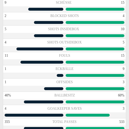
9
SCHÜSSE
15
2
BLOCKED SHOTS
4
5
SHOTS INSIDEBOX
10
4
SHOTS OUTSIDEBOX
5
11
FOULS
15
1
ECKBÄLLE
9
1
OFFSIDES
3
40%
BALLBESITZ
60%
4
GOALKEEPER SAVES
3
355
TOTAL PASSES
533