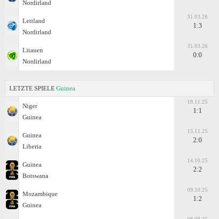
Nordirland
31.03.26
Lettland
1:3
Nordirland
31.03.26
Litauen
0:0
Nordirland
LETZTE SPIELE
Guinea
18.11.25
Niger
1:1
Guinea
15.11.25
Guinea
2:0
Liberia
14.10.25
Guinea
2:2
Botswana
09.10.25
Mozambique
1:2
Guinea