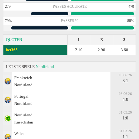
279
PASSES ACCURATE
470
79%
PASSES %
88%
QUOTEN
1
X
2
bet365
2.10
2.90
3.60
LETZTE SPIELE
Nordirland
08.06.26
Frankreich
3:1
Nordirland
03.06.26
Portugal
4:0
Nordirland
31.03.26
Nordirland
1:0
Kasachstan
31.03.26
Wales
1:1