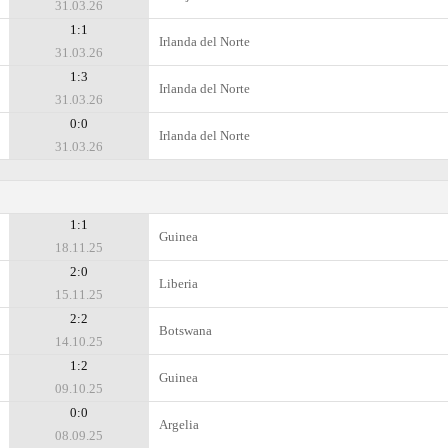
31.03.26
1:1
Irlanda del Norte
31.03.26
1:3
Irlanda del Norte
31.03.26
0:0
Irlanda del Norte
31.03.26
1:1
Guinea
18.11.25
2:0
Liberia
15.11.25
2:2
Botswana
14.10.25
1:2
Guinea
09.10.25
0:0
Argelia
08.09.25