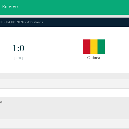
En vivo
00 / 04.06.2026 / Amistosos
1:0
Guinea
[ 1:0 ]
os