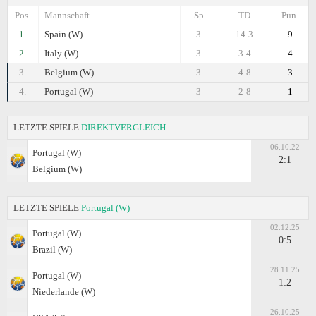
Pos.
Mannschaft
Sp
TD
Pun.
1.
Spain (W)
3
14-3
9
2.
Italy (W)
3
3-4
4
3.
Belgium (W)
3
4-8
3
4.
Portugal (W)
3
2-8
1
LETZTE SPIELE
DIREKTVERGLEICH
06.10.22
Portugal (W)
2:1
Belgium (W)
LETZTE SPIELE
Portugal (W)
02.12.25
Portugal (W)
0:5
Brazil (W)
28.11.25
Portugal (W)
1:2
Niederlande (W)
26.10.25