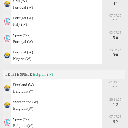
USA (W)
3:1
Portugal (W)
07.07.25
Portugal (W)
1:1
Italy (W)
03.07.25
Spain (W)
5:0
Portugal (W)
23.06.25
Portugal (W)
0:0
Nigeria (W)
LETZTE SPIELE
Belgium (W)
01.12.25
Finnland (W)
1:1
Belgium (W)
28.11.25
Switzerland (W)
1:2
Belgium (W)
07.07.25
Spain (W)
6:2
Belgium (W)