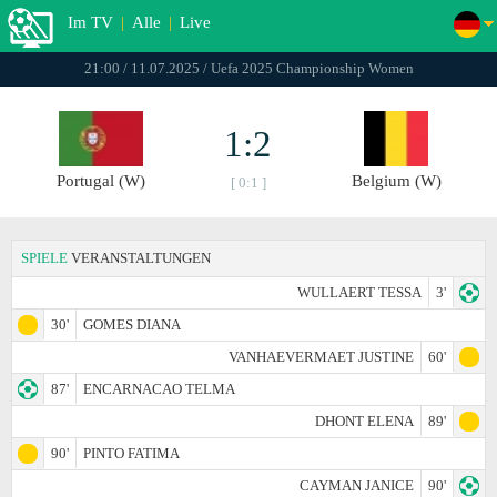
Im TV
|
Alle
|
Live
21:00 / 11.07.2025 / Uefa 2025 Championship Women
1:2
Portugal (W)
Belgium (W)
[ 0:1 ]
SPIELE
VERANSTALTUNGEN
WULLAERT TESSA
3'
30'
GOMES DIANA
VANHAEVERMAET JUSTINE
60'
87'
ENCARNACAO TELMA
DHONT ELENA
89'
90'
PINTO FATIMA
CAYMAN JANICE
90'