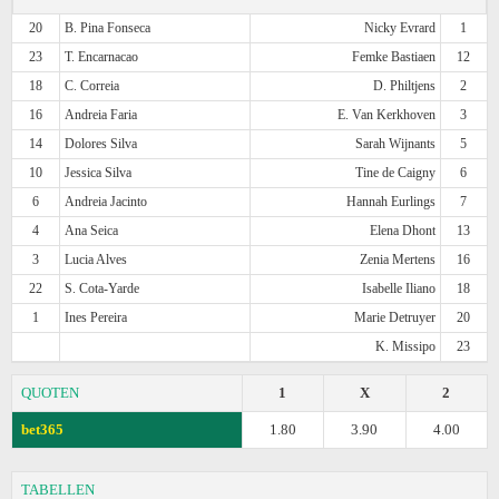
20
B. Pina Fonseca
Nicky Evrard
1
23
T. Encarnacao
Femke Bastiaen
12
18
C. Correia
D. Philtjens
2
16
Andreia Faria
E. Van Kerkhoven
3
14
Dolores Silva
Sarah Wijnants
5
10
Jessica Silva
Tine de Caigny
6
6
Andreia Jacinto
Hannah Eurlings
7
4
Ana Seica
Elena Dhont
13
3
Lucia Alves
Zenia Mertens
16
22
S. Cota-Yarde
Isabelle Iliano
18
1
Ines Pereira
Marie Detruyer
20
K. Missipo
23
QUOTEN
1
X
2
bet365
1.80
3.90
4.00
TABELLEN