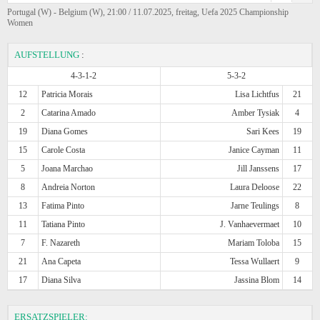
Portugal (W) - Belgium (W), 21:00 / 11.07.2025, freitag, Uefa 2025 Championship
Women
AUFSTELLUNG
:
4-3-1-2
5-3-2
12
Patricia Morais
Lisa Lichtfus
21
2
Catarina Amado
Amber Tysiak
4
19
Diana Gomes
Sari Kees
19
15
Carole Costa
Janice Cayman
11
5
Joana Marchao
Jill Janssens
17
8
Andreia Norton
Laura Deloose
22
13
Fatima Pinto
Jarne Teulings
8
11
Tatiana Pinto
J. Vanhaevermaet
10
7
F. Nazareth
Mariam Toloba
15
21
Ana Capeta
Tessa Wullaert
9
17
Diana Silva
Jassina Blom
14
ERSATZSPIELER: