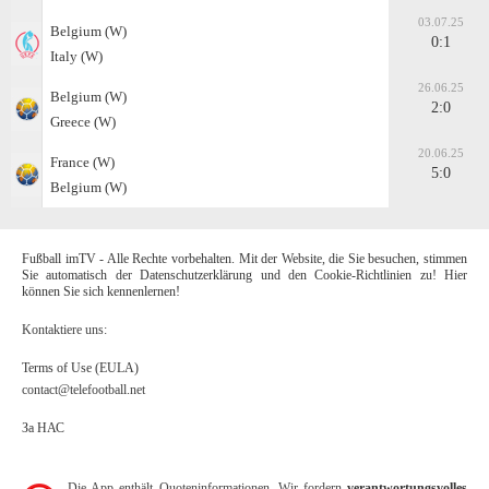
03.07.25
Belgium (W)
0:1
Italy (W)
26.06.25
Belgium (W)
2:0
Greece (W)
20.06.25
France (W)
5:0
Belgium (W)
Fußball imTV - Alle Rechte vorbehalten. Mit der Website, die Sie besuchen, stimmen
Sie automatisch der Datenschutzerklärung und den Cookie-Richtlinien zu! Hier
können Sie sich kennenlernen!
Kontaktiere uns:
Terms of Use (EULA)
contact@telefootball.net
За НАС
Die App enthält Quoteninformationen. Wir fordern
verantwortungsvolles