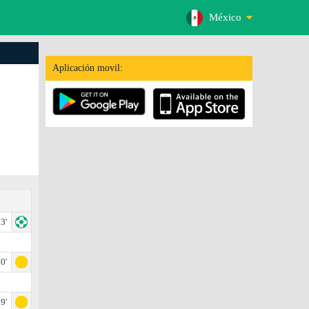
México
Aplicación movil:
3'
0'
9'