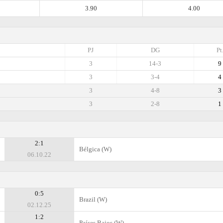
3.90
4.00
PJ
DG
Pt
3
14-3
9
3
3-4
4
3
4-8
3
3
2-8
1
2:1
Bélgica (W)
06.10.22
0:5
Brazil (W)
02.12.25
1:2
Países Bajos (W)