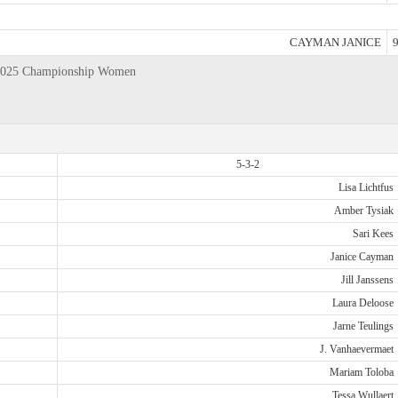
CAYMAN JANICE
9
fa 2025 Championship Women
5-3-2
Lisa Lichtfus
Amber Tysiak
Sari Kees
Janice Cayman
Jill Janssens
Laura Deloose
Jarne Teulings
J. Vanhaevermaet
Mariam Toloba
Tessa Wullaert