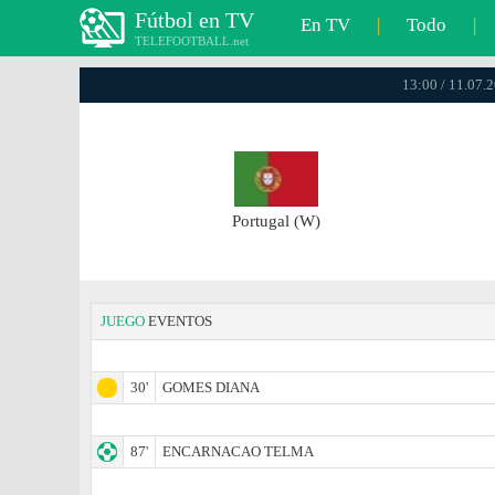
Fútbol en TV
En TV
|
Todo
|
TELEFOOTBALL.net
13:00 / 11.07
Portugal (W)
JUEGO
EVENTOS
30'
GOMES DIANA
87'
ENCARNACAO TELMA