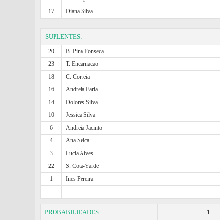
17
Diana Silva
SUPLENTES:
20
B. Pina Fonseca
23
T. Encarnacao
18
C. Correia
16
Andreia Faria
14
Dolores Silva
10
Jessica Silva
6
Andreia Jacinto
4
Ana Seica
3
Lucia Alves
22
S. Cota-Yarde
1
Ines Pereira
PROBABILIDADES
1