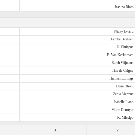
Jassina Blom
Nicky Evrard
Femke Bastiaen
D. Philtjens
E. Van Kerkhoven
Sarah Wijnants
Tine de Caigny
Hannah Eurlings
Elena Dhont
Zenia Mertens
Isabelle Iliano
Marie Detruyer
K. Missipo
X
2