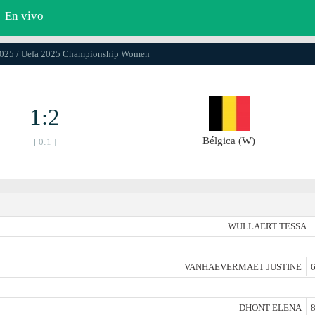
En vivo
.2025 / Uefa 2025 Championship Women
1:2
Bélgica (W)
[ 0:1 ]
WULLAERT TESSA
VANHAEVERMAET JUSTINE
6
DHONT ELENA
8