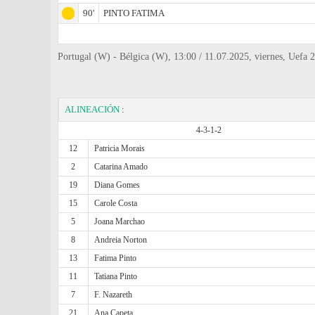
90'
PINTO FATIMA
Portugal (W) - Bélgica (W), 13:00 / 11.07.2025, viernes, Ue
ALINEACIÓN
:
4-3-1-2
12
Patricia Morais
2
Catarina Amado
19
Diana Gomes
15
Carole Costa
5
Joana Marchao
8
Andreia Norton
13
Fatima Pinto
11
Tatiana Pinto
7
F. Nazareth
21
Ana Capeta