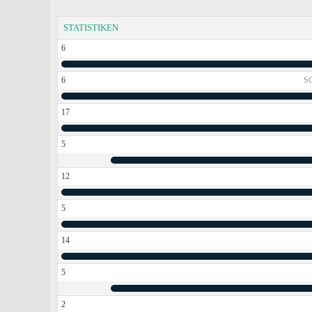
STATISTIKEN
6
6
S
17
5
12
5
14
5
2