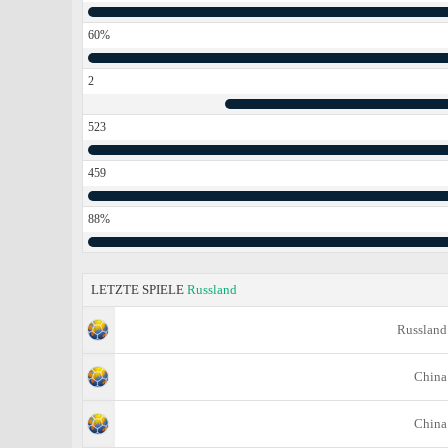
60%
2
523
459
88%
LETZTE SPIELE
Russland
Russland
China
China