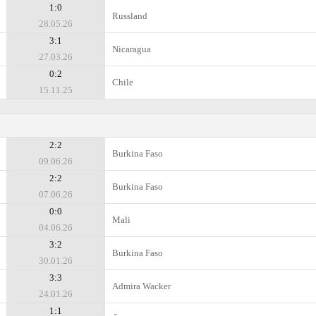
1:0
Russland
28.05.26
3:1
Nicaragua
27.03.26
0:2
Chile
15.11.25
2:2
Burkina Faso
09.06.26
2:2
Burkina Faso
07.06.26
0:0
Mali
04.06.26
3:2
Burkina Faso
30.01.26
3:3
Admira Wacker
24.01.26
1:1