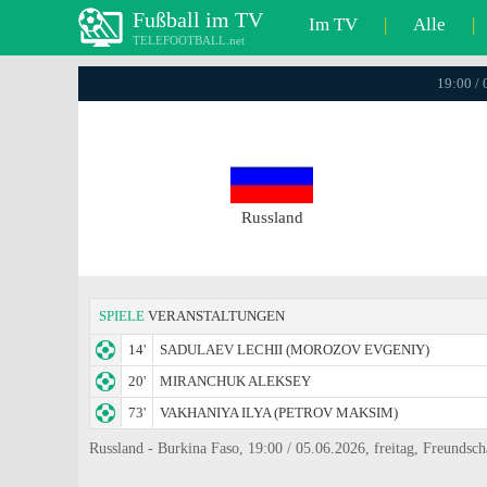
Fußball im TV
Im TV
|
Alle
|
TELEFOOTBALL.net
19:00 / 
Russland
SPIELE
VERANSTALTUNGEN
14'
SADULAEV LECHII (MOROZOV EVGENIY)
20'
MIRANCHUK ALEKSEY
73'
VAKHANIYA ILYA (PETROV MAKSIM)
Russland - Burkina Faso, 19:00 / 05.06.2026, freitag, Freundscha