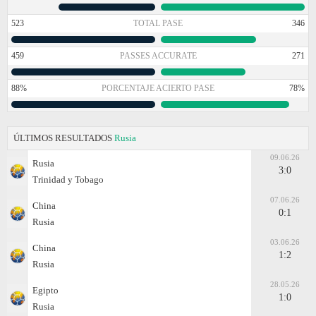
523
TOTAL PASE
346
459
PASSES ACCURATE
271
88%
PORCENTAJE ACIERTO PASE
78%
ÚLTIMOS RESULTADOS
Rusia
09.06.26
Rusia
3:0
Trinidad y Tobago
07.06.26
China
0:1
Rusia
03.06.26
China
1:2
Rusia
28.05.26
Egipto
1:0
Rusia