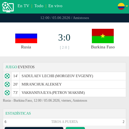
En TV
|
Todo
|
En vivo
12:00 / 05.06.2026 / Amistosos
3:0
Rusia
Burkina Faso
[ 2:0 ]
JUEGO
EVENTOS
14'
SADULAEV LECHII (MOROZOV EVGENIY)
20'
MIRANCHUK ALEKSEY
73'
VAKHANIYA ILYA (PETROV MAKSIM)
Rusia - Burkina Faso, 12:00 / 05.06.2026, viernes, Amistosos
ESTADÍSTICAS
6
TIROS A PUERTA
2