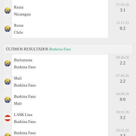
27.03.26
Rusia
3:1
Nicaragua
15.11.25
Rusia
0:2
Chile
ÚLTIMOS RESULTADOS
Burkina Faso
09.06.26
Bielorrusia
2:2
Burkina Faso
07.06.26
Mali
2:2
Burkina Faso
04.06.26
Burkina Faso
0:0
Mali
30.01.26
LASK Linz
3:2
Burkina Faso
24.01.26
Burkina Faso
3:3