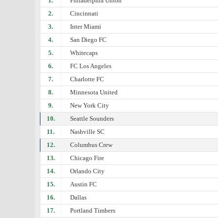
1.
Philadelphia Union
2.
Cincinnati
3.
Inter Miami
4.
San Diego FC
5.
Whitecaps
6.
FC Los Angeles
7.
Charlotte FC
8.
Minnesota United
9.
New York City
10.
Seattle Sounders
11.
Nashville SC
12.
Columbus Crew
13.
Chicago Fire
14.
Orlando City
15.
Austin FC
16.
Dallas
17.
Portland Timbers