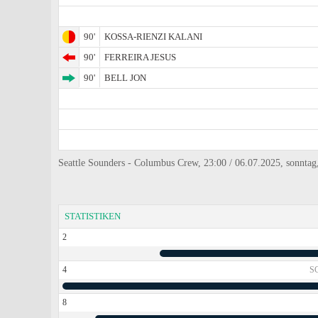
90'
KOSSA-RIENZI KALANI
90'
FERREIRA JESUS
90'
BELL JON
Seattle Sounders - Columbus Crew, 23:00 / 06.07.2025, sonnta
STATISTIKEN
2
4
S
8