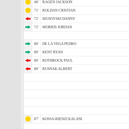
46'
RAGEN JACKSON
71'
ROLDAN CRISTIAN
72'
MUSOVSKI DANNY
72'
MORRIS JORDAN
80'
DE LA VEGA PEDRO
80'
KENT RYAN
80'
ROTHROCK PAUL
80'
RUSNAK ALBERT
87'
KOSSA-RIENZI KALANI