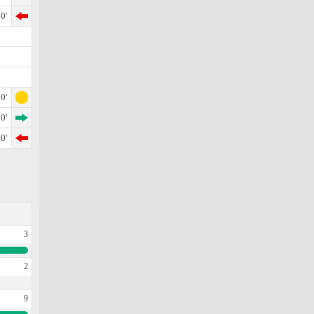
0'
0'
0'
0'
3
2
9