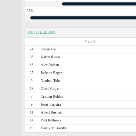
87%
AUFSTELLUNG
:
4-2-3-1
24
Stefan Frei
85
Kalani Rienzi
16
Alex Roldan
25
Jackson Ragen
5
Nouhou Tolo
18
Obed Vargas
7
Cristian Roldan
9
Jesus Ferreira
11
Albert Rusnak
14
Paul Rothrock
19
Danny Musovski