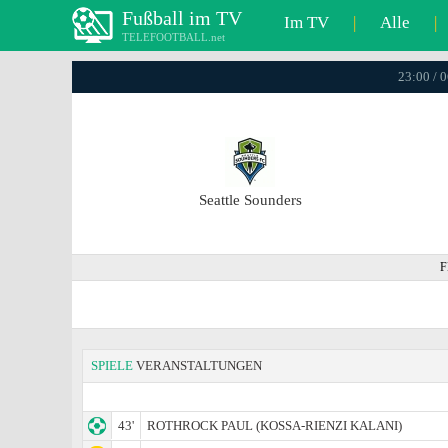
Fußball im TV
Im TV
|
Alle
|
TELEFOOTBALL.net
23:00 / 
Seattle Sounders
F
SPIELE
VERANSTALTUNGEN
43'
ROTHROCK PAUL (KOSSA-RIENZI KALANI)