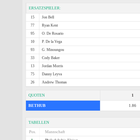
ERSATZSPIELER:
15
Jon Bell
77
Ryan Kent
95
O. De Rosario
10
P. De la Vega
93
G. Minoungou
33
Cody Baker
13
Jordan Morris
75
Danny Leyva
26
Andrew Thomas
QUOTEN
1
BETHUB
1.86
TABELLEN
Pos.
Mannschaft