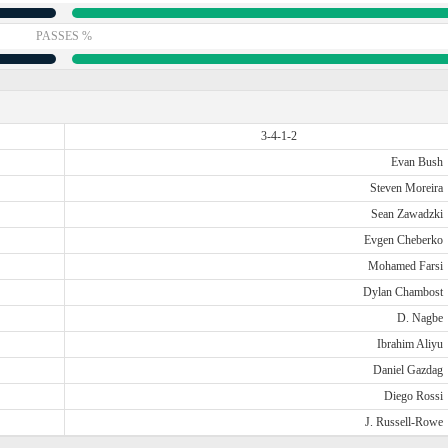
PASSES %
3-4-1-2
Evan Bush
Steven Moreira
Sean Zawadzki
Evgen Cheberko
Mohamed Farsi
Dylan Chambost
D. Nagbe
Ibrahim Aliyu
Daniel Gazdag
Diego Rossi
J. Russell-Rowe