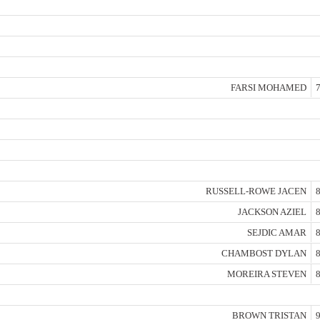
FARSI MOHAMED
7
RUSSELL-ROWE JACEN
8
JACKSON AZIEL
8
SEJDIC AMAR
8
CHAMBOST DYLAN
8
MOREIRA STEVEN
8
BROWN TRISTAN
9