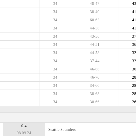
34
48-47
4
34
38-49
4
34
60-63
4
34
44-56
4
34
43-56
3
34
44-51
3
34
44-58
3
34
37-44
3
34
46-66
3
34
46-70
2
34
34-60
2
34
38-63
2
34
30-66
2
0:4
Seattle Sounders
08.09.24