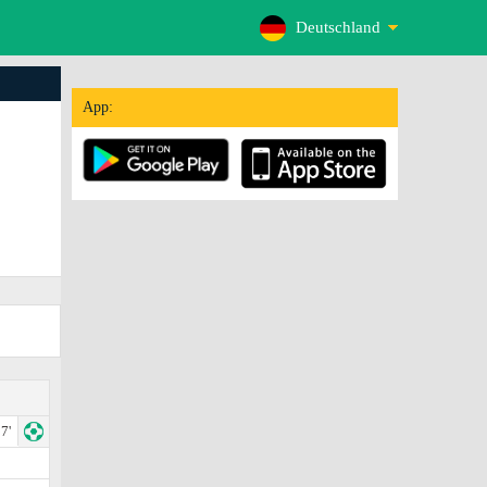
Deutschland
App:
7'