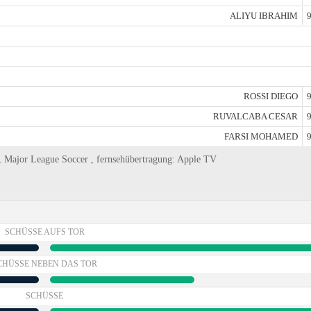
ALIYU IBRAHIM
9
ROSSI DIEGO
9
RUVALCABA CESAR
9
FARSI MOHAMED
9
g, Major League Soccer , fernsehübertragung: Apple TV
SCHÜSSE AUFS TOR
CHÜSSE NEBEN DAS TOR
SCHÜSSE