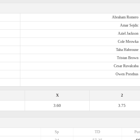
Abraham Romero
Amar Sejdic
Aziel Jackson
Cole Mrowka
Taha Habroune
Tristan Brown
Cesar Ruvalcaba
Owen Presthus
X
2
3.60
3.75
Sp
TD
Pun