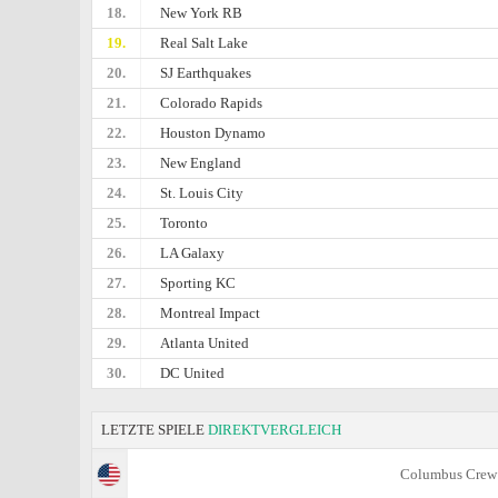
18.
New York RB
19.
Real Salt Lake
20.
SJ Earthquakes
21.
Colorado Rapids
22.
Houston Dynamo
23.
New England
24.
St. Louis City
25.
Toronto
26.
LA Galaxy
27.
Sporting KC
28.
Montreal Impact
29.
Atlanta United
30.
DC United
LETZTE SPIELE
DIREKTVERGLEICH
Columbus Crew