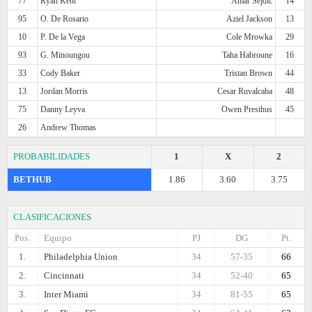
77
Ryan Kent
Amar Sejdic
14
95
O. De Rosario
Aziel Jackson
13
10
P. De la Vega
Cole Mrowka
29
93
G. Minoungou
Taha Habroune
16
33
Cody Baker
Tristan Brown
44
13
Jordan Morris
Cesar Ruvalcaba
48
75
Danny Leyva
Owen Presthus
45
26
Andrew Thomas
PROBABILIDADES
1
X
2
BETHUB
1.86
3.60
3.75
CLASIFICACIONES
Pos.
Equipo
PJ
DG
Pt.
1.
Philadelphia Union
34
57-35
66
2.
Cincinnati
34
52-40
65
3.
Inter Miami
34
81-55
65