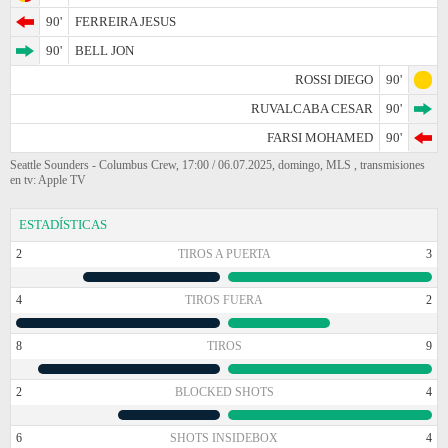
90'
FERREIRA JESUS
90'
BELL JON
ROSSI DIEGO
90'
RUVALCABA CESAR
90'
FARSI MOHAMED
90'
Seattle Sounders - Columbus Crew, 17:00 / 06.07.2025, domingo, MLS , transmisiones
en tv: Apple TV
ESTADÍSTICAS
2
TIROS A PUERTA
3
4
TIROS FUERA
2
8
TIROS
9
2
BLOCKED SHOTS
4
6
SHOTS INSIDEBOX
4