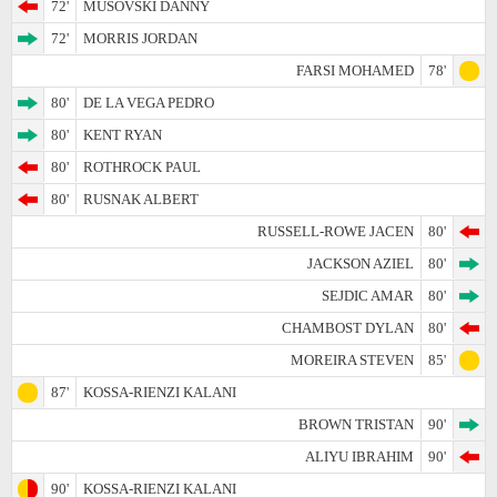
72'
MUSOVSKI DANNY
72'
MORRIS JORDAN
FARSI MOHAMED
78'
80'
DE LA VEGA PEDRO
80'
KENT RYAN
80'
ROTHROCK PAUL
80'
RUSNAK ALBERT
RUSSELL-ROWE JACEN
80'
JACKSON AZIEL
80'
SEJDIC AMAR
80'
CHAMBOST DYLAN
80'
MOREIRA STEVEN
85'
87'
KOSSA-RIENZI KALANI
BROWN TRISTAN
90'
ALIYU IBRAHIM
90'
90'
KOSSA-RIENZI KALANI