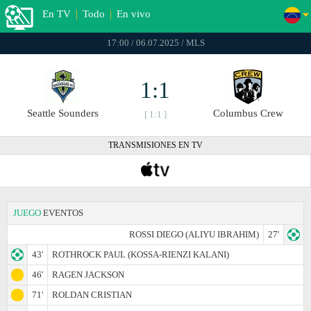
En TV
|
Todo
|
En vivo
17:00 / 06.07.2025 / MLS
1:1
Seattle Sounders
Columbus Crew
[ 1:1 ]
TRANSMISIONES EN TV
JUEGO
EVENTOS
ROSSI DIEGO (ALIYU IBRAHIM)
27'
43'
ROTHROCK PAUL (KOSSA-RIENZI KALANI)
46'
RAGEN JACKSON
71'
ROLDAN CRISTIAN