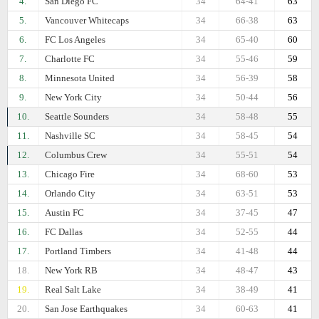
4.
San Diego FC
34
64-41
63
5.
Vancouver Whitecaps
34
66-38
63
6.
FC Los Angeles
34
65-40
60
7.
Charlotte FC
34
55-46
59
8.
Minnesota United
34
56-39
58
9.
New York City
34
50-44
56
10.
Seattle Sounders
34
58-48
55
11.
Nashville SC
34
58-45
54
12.
Columbus Crew
34
55-51
54
13.
Chicago Fire
34
68-60
53
14.
Orlando City
34
63-51
53
15.
Austin FC
34
37-45
47
16.
FC Dallas
34
52-55
44
17.
Portland Timbers
34
41-48
44
18.
New York RB
34
48-47
43
19.
Real Salt Lake
34
38-49
41
20.
San Jose Earthquakes
34
60-63
41