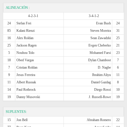
ALINEACIÓN
:
4-2-3-1
3-4-1-2
24
Stefan Frei
Evan Bush
24
85
Kalani Rienzi
Steven Moreira
31
16
Alex Roldan
Sean Zawadzki
25
25
Jackson Ragen
Evgen Cheberko
21
5
Nouhou Tolo
Mohamed Farsi
23
18
Obed Vargas
Dylan Chambost
7
7
Cristian Roldan
D. Nagbe
6
9
Jesus Ferreira
Ibrahim Aliyu
11
11
Albert Rusnak
Daniel Gazdag
8
14
Paul Rothrock
Diego Rossi
10
19
Danny Musovski
J. Russell-Rowe
19
SUPLENTES:
15
Jon Bell
Abraham Romero
22