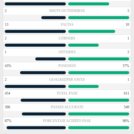
2
SHOTS OUTSIDEBOX
5
13
FALTAS
10
2
CÓRNERS
1
1
OFFSIDES
2
43%
POSESIÓN
57%
2
GOALKEEPER SAVES
1
454
TOTAL PASE
611
396
PASSES ACCURATE
549
87%
PORCENTAJE ACIERTO PASE
90%