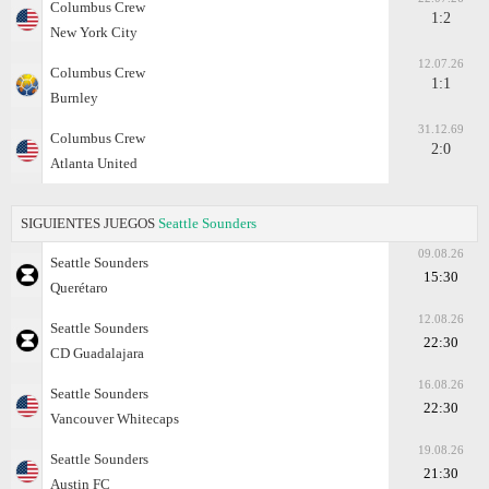
Columbus Crew
1:2
New York City
12.07.26
Columbus Crew
1:1
Burnley
31.12.69
Columbus Crew
2:0
Atlanta United
SIGUIENTES JUEGOS
Seattle Sounders
09.08.26
Seattle Sounders
15:30
Querétaro
12.08.26
Seattle Sounders
22:30
CD Guadalajara
16.08.26
Seattle Sounders
22:30
Vancouver Whitecaps
19.08.26
Seattle Sounders
21:30
Austin FC