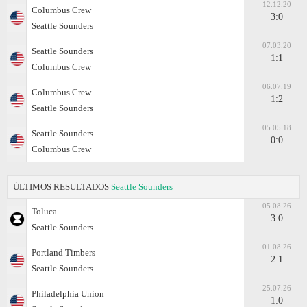
12.12.20
Columbus Crew
3:0
Seattle Sounders
07.03.20
Seattle Sounders
1:1
Columbus Crew
06.07.19
Columbus Crew
1:2
Seattle Sounders
05.05.18
Seattle Sounders
0:0
Columbus Crew
ÚLTIMOS RESULTADOS
Seattle Sounders
05.08.26
Toluca
3:0
Seattle Sounders
01.08.26
Portland Timbers
2:1
Seattle Sounders
25.07.26
Philadelphia Union
1:0