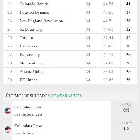
21.
Colorado Rapids
34
44-56
41
22.
Houston Dynamo
34
43-56
37
23.
New England Revolusion
34
44-51
36
24.
St. Louis City
34
44-58
32
25.
Toronto
34
37-44
32
26.
LA Galaxy
34
46-66
30
27.
Kansas City
34
46-70
28
28.
Montreal Impact
34
34-60
28
29.
Atlanta United
34
38-63
28
30.
DC United
34
30-66
26
ÚLTIMOS RESULTADOS
COMPARATIVOS
07.09.24
Columbus Crew
0:4
Seattle Sounders
21.08.21
Columbus Crew
1:2
Seattle Sounders