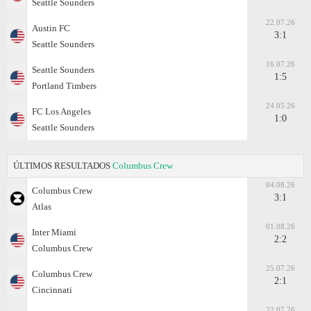
Seattle Sounders
22.07.26
Austin FC
3:1
Seattle Sounders
16.07.26
Seattle Sounders
1:5
Portland Timbers
24.05.26
FC Los Angeles
1:0
Seattle Sounders
ÚLTIMOS RESULTADOS
Columbus Crew
04.08.26
Columbus Crew
3:1
Atlas
01.08.26
Inter Miami
2:2
Columbus Crew
25.07.26
Columbus Crew
2:1
Cincinnati
22.07.26