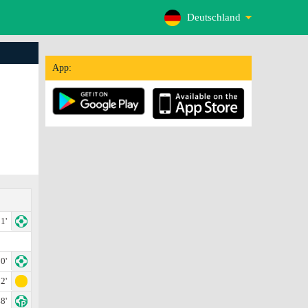
Deutschland
App:
1'
0'
2'
8'