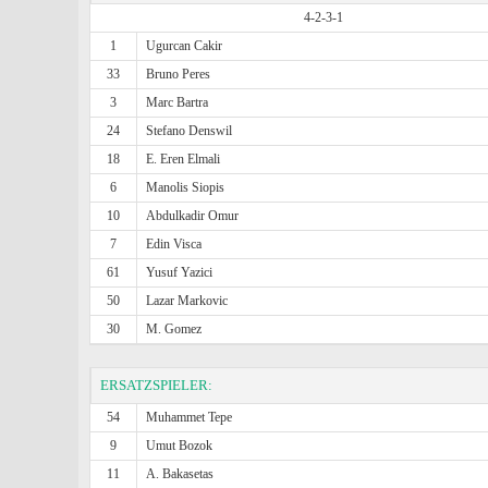
4-2-3-1
1
Ugurcan Cakir
33
Bruno Peres
3
Marc Bartra
24
Stefano Denswil
18
E. Eren Elmali
6
Manolis Siopis
10
Abdulkadir Omur
7
Edin Visca
61
Yusuf Yazici
50
Lazar Markovic
30
M. Gomez
ERSATZSPIELER:
54
Muhammet Tepe
9
Umut Bozok
11
A. Bakasetas