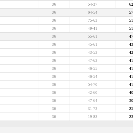
36
54-37
6
36
64-54
5
36
75-63
5
36
49-41
5
36
55-61
4
36
45-61
4
36
43-53
4
36
47-63
4
36
46-55
4
36
46-54
4
36
54-70
4
36
42-60
4
36
47-64
3
36
31-72
2
36
19-83
2