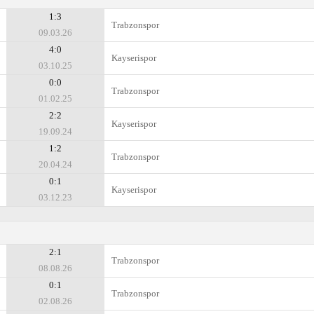
1:3
Trabzonspor
09.03.26
4:0
Kayserispor
03.10.25
0:0
Trabzonspor
01.02.25
2:2
Kayserispor
19.09.24
1:2
Trabzonspor
20.04.24
0:1
Kayserispor
03.12.23
2:1
Trabzonspor
08.08.26
0:1
Trabzonspor
02.08.26