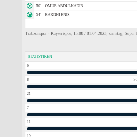
50'
OMUR ABDULKADIR
54'
BARDHI ENIS
Trabzonspor - Kayserispor, 15:00 / 01.04.2023, samstag, Super 
STATISTIKEN
6
8
S
21
7
11
10