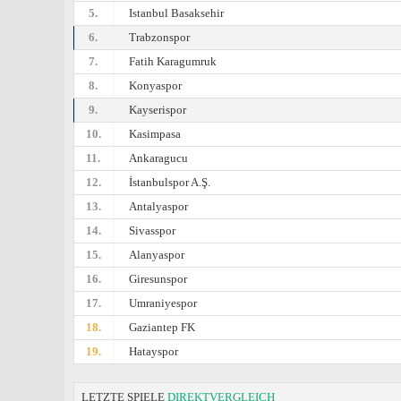
5.
Istanbul Basaksehir
6.
Trabzonspor
7.
Fatih Karagumruk
8.
Konyaspor
9.
Kayserispor
10.
Kasimpasa
11.
Ankaragucu
12.
İstanbulspor A.Ş.
13.
Antalyaspor
14.
Sivasspor
15.
Alanyaspor
16.
Giresunspor
17.
Umraniyespor
18.
Gaziantep FK
19.
Hatayspor
LETZTE SPIELE
DIREKTVERGLEICH