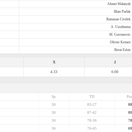
Ahmet Malatyali
Ilhan Parlak
Ramazan Civelek
A. Uzodimma
M. Gavranovic
Olivier Kemen
Berat Eskin
X
2
4.33
6.00
Sp
TD
Pun
36
83-27
8
36
87-42
8
36
78-36
7
36
76-45
6