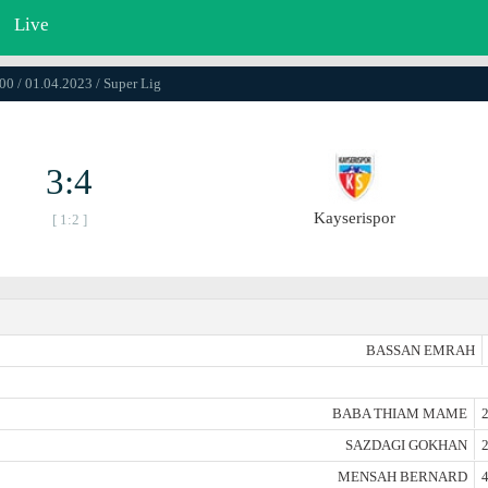
Live
00 / 01.04.2023 / Super Lig
3:4
Kayserispor
[ 1:2 ]
BASSAN EMRAH
BABA THIAM MAME
2
SAZDAGI GOKHAN
2
MENSAH BERNARD
4