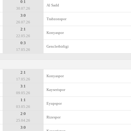
0:1
Al Sadd
30.07.26
3:0
Trabzonspor
26.07.26
2:1
Konyaspor
22.05.26
0:3
Genclerbirligi
17.05.26
2:1
Konyaspor
17.05.26
3:1
Kayserispor
09.05.26
1:1
Eyupspor
03.05.26
2:0
Rizespor
25.04.26
3:0
Kayserispor