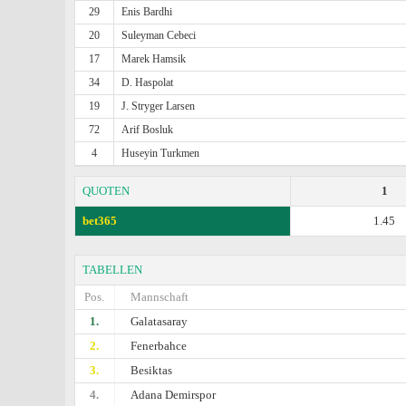
29
Enis Bardhi
20
Suleyman Cebeci
17
Marek Hamsik
34
D. Haspolat
19
J. Stryger Larsen
72
Arif Bosluk
4
Huseyin Turkmen
QUOTEN
1
bet365
1.45
TABELLEN
Pos.
Mannschaft
1.
Galatasaray
2.
Fenerbahce
3.
Besiktas
4.
Adana Demirspor