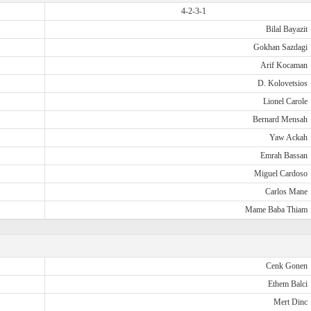
4-2-3-1
Bilal Bayazit
Gokhan Sazdagi
Arif Kocaman
D. Kolovetsios
Lionel Carole
Bernard Mensah
Yaw Ackah
Emrah Bassan
Miguel Cardoso
Carlos Mane
Mame Baba Thiam
Cenk Gonen
Ethem Balci
Mert Dinc