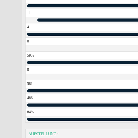
11
4
0
59%
0
581
486
84%
AUFSTELLUNG
: