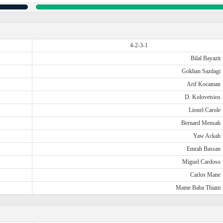
4-2-3-1
Bilal Bayazit
Gokhan Sazdagi
Arif Kocaman
D. Kolovetsios
Lionel Carole
Bernard Mensah
Yaw Ackah
Emrah Bassan
Miguel Cardoso
Carlos Mane
Mame Baba Thiam