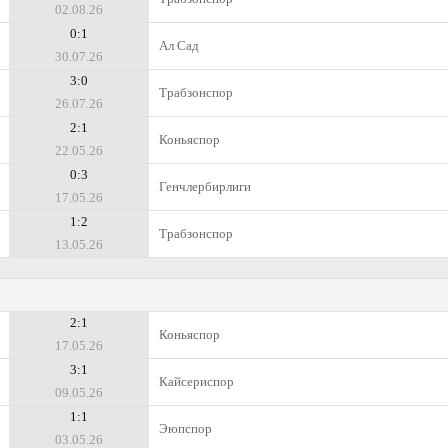
02.08.26
0:1
Ал Сад
30.07.26
3:0
Трабзонспор
26.07.26
2:1
Коньяспор
22.05.26
0:3
Генчлербирлиги
17.05.26
1:2
Трабзонспор
13.05.26
2:1
Коньяспор
17.05.26
3:1
Кайсериспор
09.05.26
1:1
Эюпспор
03.05.26