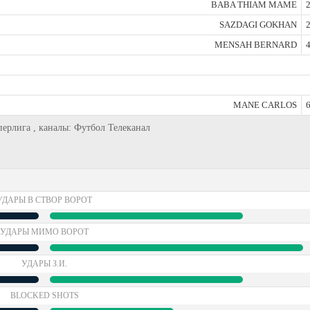
BABA THIAM MAME
2
SAZDAGI GOKHAN
2
MENSAH BERNARD
4
MANE CARLOS
6
уперлига , каналы: Футбол Телеканал
УДАРЫ В СТВОР ВОРОТ
УДАРЫ МИМО ВОРОТ
УДАРЫ З.И.
BLOCKED SHOTS