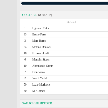
СОСТАВЫ
КОМАНД
4-2-3-1
1
Ugurcan Cakir
33
Bruno Peres
3
Marc Bartra
24
Stefano Denswil
18
E. Eren Elmali
6
Manolis Siopis
10
Abdulkadir Omur
7
Edin Visca
61
Yusuf Yazici
50
Lazar Markovic
30
M. Gomez
ЗАПАСНЫЕ ИГРОКИ: