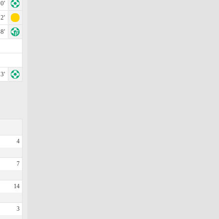
0'
2'
8'
3'
4
7
14
3