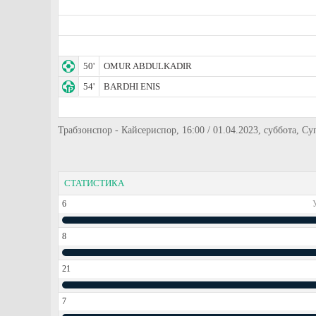
50'
OMUR ABDULKADIR
54'
BARDHI ENIS
Трабзонспор - Кайсериспор, 16:00 / 01.04.2023, суббота, С
СТАТИСТИКА
6
8
21
7