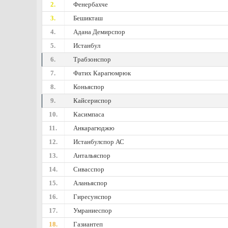
2.
Фенербахче
3.
Бешикташ
4.
Адана Демирспор
5.
Истанбул
6.
Трабзонспор
7.
Фатих Карагюмрюк
8.
Коньяспор
9.
Кайсериспор
10.
Касимпаса
11.
Анкарагюджю
12.
Истанбулспор АС
13.
Антальяспор
14.
Сивасспор
15.
Аланьяспор
16.
Гиресунспор
17.
Умраниеспор
18.
Газиантеп