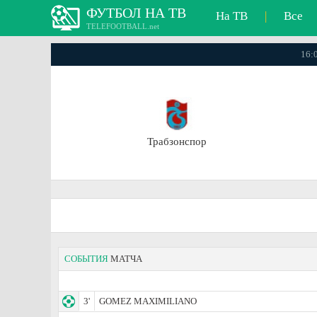
ФУТБОЛ НА ТВ
На ТВ
|
Все
TELEFOOTBALL.net
16:
Трабзонспор
СОБЫТИЯ
МАТЧА
3'
GOMEZ MAXIMILIANO