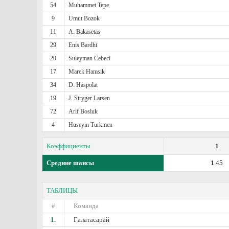
54
Muhammet Tepe
9
Umut Bozok
11
A. Bakasetas
29
Enis Bardhi
20
Suleyman Cebeci
17
Marek Hamsik
34
D. Haspolat
19
J. Stryger Larsen
72
Arif Bosluk
4
Huseyin Turkmen
Коэффициенты
1
Средние шансы
1.45
ТАБЛИЦЫ
#
Команда
1.
Галатасарай