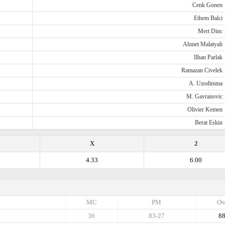
Cenk Gonen
Ethem Balci
Mert Dinc
Ahmet Malatyali
Ilhan Parlak
Ramazan Civelek
A. Uzodimma
M. Gavranovic
Olivier Kemen
Berat Eskin
X
2
4.33
6.00
МС
РМ
Оч
36
83-27
8