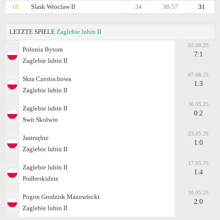
18.
Slask Wroclaw II
34
38-57
31
LETZTE SPIELE
Zaglebie lubin II
05.08.25
Polonia Bytom
7:1
Zaglebie lubin II
07.06.25
Skra Czestochowa
1:3
Zaglebie lubin II
30.05.25
Zaglebie lubin II
0:2
Swit Skolwin
23.05.25
Jastrzębie
1:0
Zaglebie lubin II
17.05.25
Zaglebie lubin II
1:4
Podbeskidzie
10.05.25
Pogon Grodzisk Mazowiecki
2:0
Zaglebie lubin II