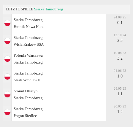
LETZTE SPIELE
Siarka Tarnobrzeg
24.09.25
Siarka Tarnobrzeg
0:1
Hutnik Nowa Huta
12.10.24
Siarka Tarnobrzeg
2:3
Wisla Kraków SSA
10.08.23
Polonia Warszawa
3:2
Siarka Tarnobrzeg
04.06.23
Siarka Tarnobrzeg
1:0
Slask Wroclaw II
28.05.23
Stomil Olsztyn
1:1
Siarka Tarnobrzeg
20.05.23
Siarka Tarnobrzeg
1:2
Pogon Siedlce