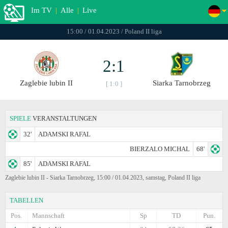
Im TV
|
Alle
|
Live
15:00 / 01.04.2023 / Poland II liga
2:1
Zaglebie lubin II
Siarka Tarnobrzeg
[ 1:0 ]
SPIELE
VERANSTALTUNGEN
32'
ADAMSKI RAFAL
BIERZALO MICHAL
68'
85'
ADAMSKI RAFAL
Zaglebie lubin II - Siarka Tarnobrzeg, 15:00 / 01.04.2023, samstag, Poland II liga
TABELLEN
Pos.
Mannschaft
Sp
TD
Pun.