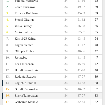
1.
Polonia Warszawa
34
57-36
65
2.
Znicz Pruszków
34
49-37
59
3.
Kotwica Kołobrzeg
34
45-33
59
4.
Stomil Olsztyn
34
51-32
57
5.
Wisła Puławy
34
56-38
56
6.
Motor Lublin
34
52-37
55
7.
Kks 1925 Kalisz
34
63-45
54
8.
Pogon Siedlce
34
41-42
48
9.
Olimpia Elbląg
34
40-36
47
10.
Jastrzębie
34
41-45
47
11.
Lech II Poznan
34
45-60
42
12.
Hutnik Nowa Huta
34
41-48
40
13.
Radunia Stezyca
34
47-57
39
14.
Zaglebie lubin II
34
44-68
38
15.
Gornik Polkowice
34
46-52
37
16.
Siarka Tarnobrzeg
34
37-57
33
17.
Garbarnia Kraków
34
52-65
32