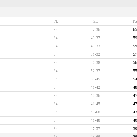
PL
GD
Pt
34
57-36
6
34
49-37
5
34
45-33
5
34
51-32
5
34
56-38
5
34
52-37
5
34
63-45
5
34
41-42
4
34
40-36
4
34
41-45
4
34
45-60
4
34
41-48
4
34
47-57
3
34
44-68
3