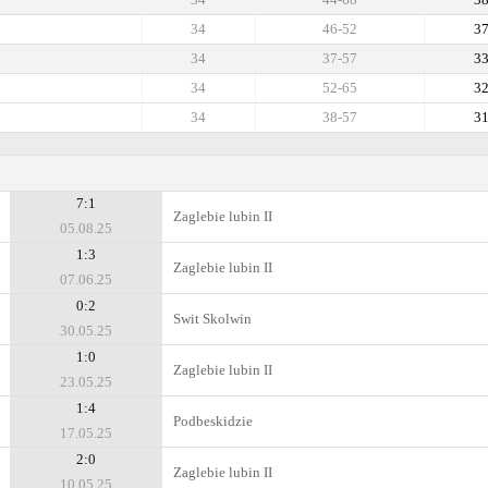
34
46-52
3
34
37-57
3
34
52-65
3
34
38-57
3
7:1
Zaglebie lubin II
05.08.25
1:3
Zaglebie lubin II
07.06.25
0:2
Swit Skolwin
30.05.25
1:0
Zaglebie lubin II
23.05.25
1:4
Podbeskidzie
17.05.25
2:0
Zaglebie lubin II
10.05.25