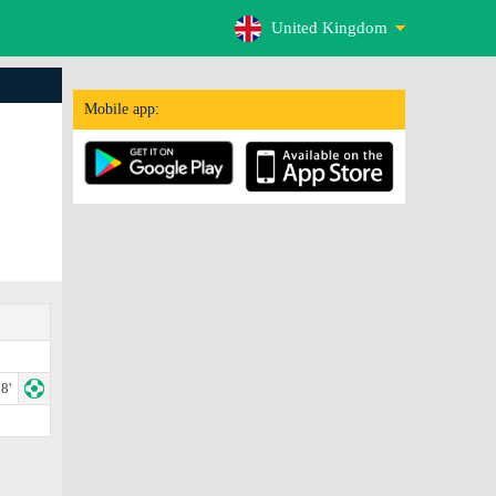
United Kingdom
Mobile app:
8'