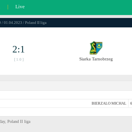
l
|
Live
 / 01.04.2023 / Poland II liga
2:1
Siarka Tarnobrzeg
[ 1:0 ]
BIERZALO MICHAL
6
day, Poland II liga