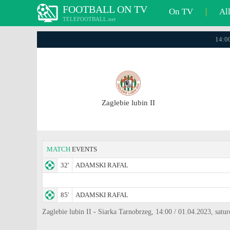
FOOTBALL ON TV
On TV
|
Al
TELEFOOTBALL.net
14:00
Zaglebie lubin II
MATCH
EVENTS
32'
ADAMSKI RAFAL
85'
ADAMSKI RAFAL
Zaglebie lubin II - Siarka Tarnobrzeg, 14:00 / 01.04.2023, satur