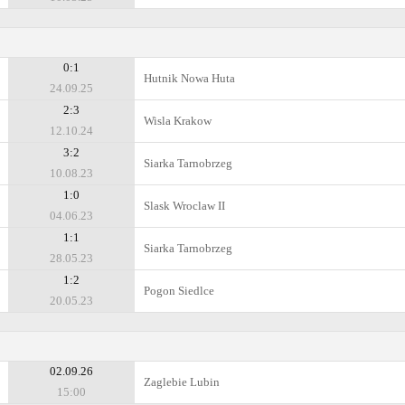
0:1
Hutnik Nowa Huta
24.09.25
2:3
Wisla Krakow
12.10.24
3:2
Siarka Tarnobrzeg
10.08.23
1:0
Slask Wroclaw II
04.06.23
1:1
Siarka Tarnobrzeg
28.05.23
1:2
Pogon Siedlce
20.05.23
02.09.26
Zaglebie Lubin
15:00