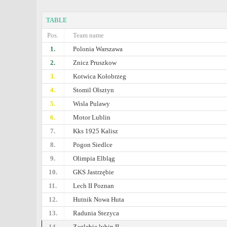
TABLE
Pos.
Team name
1.
Polonia Warszawa
2.
Znicz Pruszkow
3.
Kotwica Kołobrzeg
4.
Stomil Olsztyn
5.
Wisla Pulawy
6.
Motor Lublin
7.
Kks 1925 Kalisz
8.
Pogon Siedlce
9.
Olimpia Elbląg
10.
GKS Jastrzębie
11.
Lech II Poznan
12.
Hutnik Nowa Huta
13.
Radunia Stezyca
14.
Zaglebie lubin II