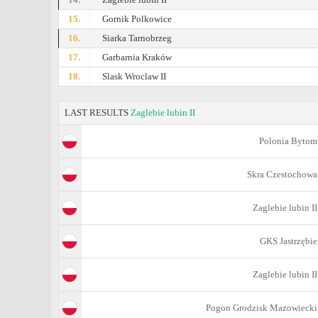
15.
Gornik Polkowice
16.
Siarka Tarnobrzeg
17.
Garbarnia Kraków
18.
Slask Wroclaw II
LAST RESULTS
Zaglebie lubin II
Polonia Bytom
Skra Czestochowa
Zaglebie lubin II
GKS Jastrzębie
Zaglebie lubin II
Pogon Grodzisk Mazowiecki