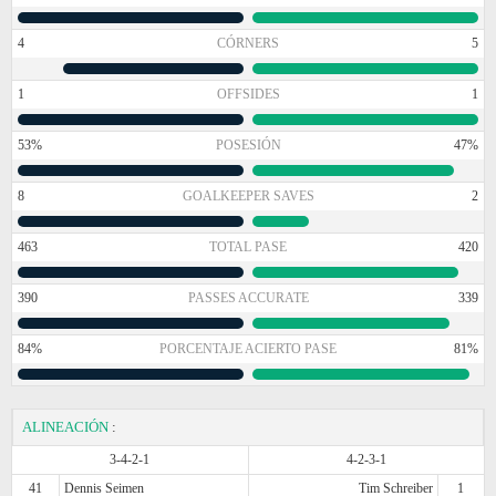
4
CÓRNERS
5
1
OFFSIDES
1
53%
POSESIÓN
47%
8
GOALKEEPER SAVES
2
463
TOTAL PASE
420
390
PASSES ACCURATE
339
84%
PORCENTAJE ACIERTO PASE
81%
ALINEACIÓN
:
3-4-2-1
4-2-3-1
41
Dennis Seimen
Tim Schreiber
1