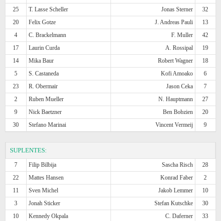
25
T. Lasse Scheller
Jonas Sterner
32
20
Felix Gotze
J. Andreas Pauli
13
4
C. Brackelmann
F. Muller
42
17
Laurin Curda
A. Rossipal
19
14
Mika Baur
Robert Wagner
18
5
S. Castaneda
Kofi Amoako
6
23
R. Obermair
Jason Ceka
7
2
Ruben Mueller
N. Hauptmann
27
9
Nick Baetzner
Ben Bobzien
20
30
Stefano Marinai
Vincent Vermeij
9
SUPLENTES:
7
Filip Bilbija
Sascha Risch
28
22
Mattes Hansen
Konrad Faber
2
11
Sven Michel
Jakob Lemmer
10
3
Jonah Sticker
Stefan Kutschke
30
10
Kennedy Okpala
C. Daferner
33