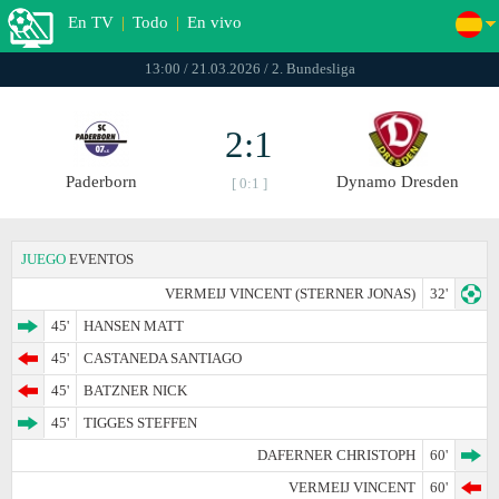
En TV
|
Todo
|
En vivo
13:00 / 21.03.2026 / 2. Bundesliga
2:1
Paderborn
Dynamo Dresden
[ 0:1 ]
JUEGO
EVENTOS
VERMEIJ VINCENT (STERNER JONAS)
32'
45'
HANSEN MATT
45'
CASTANEDA SANTIAGO
45'
BATZNER NICK
45'
TIGGES STEFFEN
DAFERNER CHRISTOPH
60'
VERMEIJ VINCENT
60'