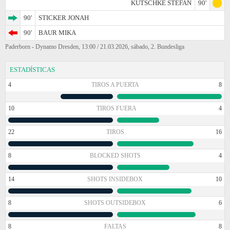
KUTSCHKE STEFAN
90'
90'
STICKER JONAH
90'
BAUR MIKA
Paderborn - Dynamo Dresden, 13:00 / 21.03.2026, sábado, 2. Bundesliga
ESTADÍSTICAS
4
TIROS A PUERTA
8
10
TIROS FUERA
4
22
TIROS
16
8
BLOCKED SHOTS
4
14
SHOTS INSIDEBOX
10
8
SHOTS OUTSIDEBOX
6
8
FALTAS
8