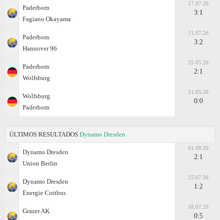
17.07.26
Paderborn
3:1
Fagiano Okayama
11.07.26
Paderborn
3:2
Hannover 96
25.05.26
Paderborn
2:1
Wolfsburg
21.05.26
Wolfsburg
0:0
Paderborn
ÚLTIMOS RESULTADOS
Dynamo Dresden
01.08.26
Dynamo Dresden
2:1
Union Berlin
25.07.26
Dynamo Dresden
1:2
Energie Cottbus
18.07.26
Grazer AK
0:5