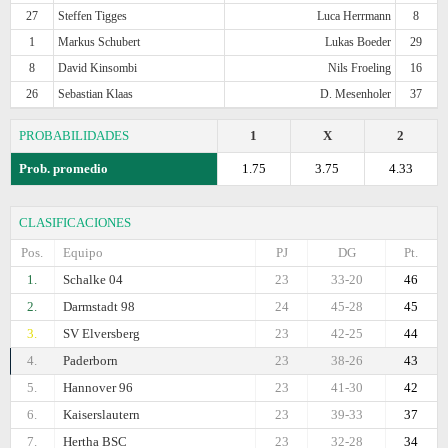
27
Steffen Tigges
Luca Herrmann
8
1
Markus Schubert
Lukas Boeder
29
8
David Kinsombi
Nils Froeling
16
26
Sebastian Klaas
D. Mesenholer
37
PROBABILIDADES
1
X
2
Prob. promedio
1.75
3.75
4.33
CLASIFICACIONES
Pos.
Equipo
PJ
DG
Pt.
1.
Schalke 04
23
33-20
46
2.
Darmstadt 98
24
45-28
45
3.
SV Elversberg
23
42-25
44
4.
Paderborn
23
38-26
43
5.
Hannover 96
23
41-30
42
6.
Kaiserslautern
23
39-33
37
7.
Hertha BSC
23
32-28
34