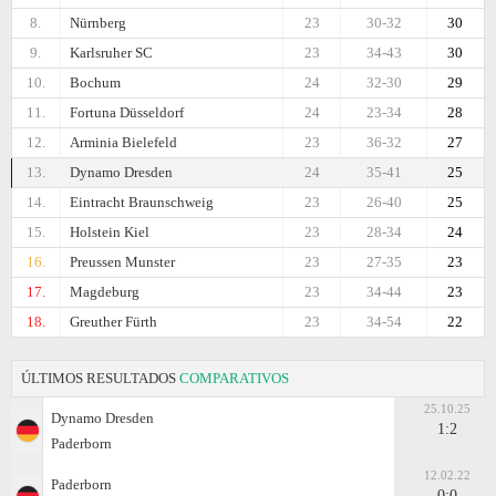
8.
Nürnberg
23
30-32
30
9.
Karlsruher SC
23
34-43
30
10.
Bochum
24
32-30
29
11.
Fortuna Düsseldorf
24
23-34
28
12.
Arminia Bielefeld
23
36-32
27
13.
Dynamo Dresden
24
35-41
25
14.
Eintracht Braunschweig
23
26-40
25
15.
Holstein Kiel
23
28-34
24
16.
Preussen Munster
23
27-35
23
17.
Magdeburg
23
34-44
23
18.
Greuther Fürth
23
34-54
22
ÚLTIMOS RESULTADOS
COMPARATIVOS
25.10.25
Dynamo Dresden
1:2
Paderborn
12.02.22
Paderborn
0:0