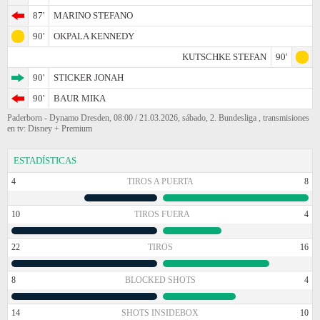
87'
MARINO STEFANO
90'
OKPALA KENNEDY
KUTSCHKE STEFAN
90'
90'
STICKER JONAH
90'
BAUR MIKA
Paderborn - Dynamo Dresden, 08:00 / 21.03.2026, sábado, 2. Bundesliga , transmisiones
en tv: Disney + Premium
ESTADÍSTICAS
4
TIROS A PUERTA
8
10
TIROS FUERA
4
22
TIROS
16
8
BLOCKED SHOTS
4
14
SHOTS INSIDEBOX
10