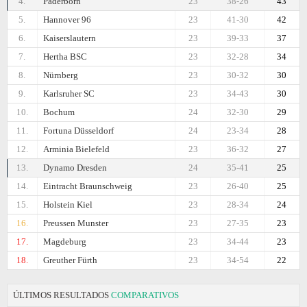
4.
Paderborn
23
38-26
43
5.
Hannover 96
23
41-30
42
6.
Kaiserslautern
23
39-33
37
7.
Hertha BSC
23
32-28
34
8.
Nürnberg
23
30-32
30
9.
Karlsruher SC
23
34-43
30
10.
Bochum
24
32-30
29
11.
Fortuna Düsseldorf
24
23-34
28
12.
Arminia Bielefeld
23
36-32
27
13.
Dynamo Dresden
24
35-41
25
14.
Eintracht Braunschweig
23
26-40
25
15.
Holstein Kiel
23
28-34
24
16.
Preussen Munster
23
27-35
23
17.
Magdeburg
23
34-44
23
18.
Greuther Fürth
23
34-54
22
ÚLTIMOS RESULTADOS
COMPARATIVOS