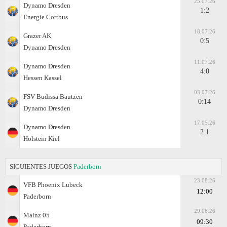
25.07.26
Dynamo Dresden
1:2
Energie Cottbus
18.07.26
Grazer AK
0:5
Dynamo Dresden
11.07.26
Dynamo Dresden
4:0
Hessen Kassel
03.07.26
FSV Budissa Bautzen
0:14
Dynamo Dresden
17.05.26
Dynamo Dresden
2:1
Holstein Kiel
SIGUIENTES JUEGOS
Paderborn
23.08.26
VFB Phoenix Lubeck
12:00
Paderborn
29.08.26
Mainz 05
09:30
Paderborn