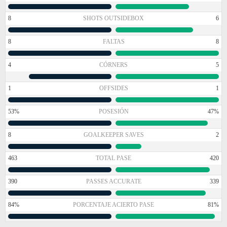
8
SHOTS OUTSIDEBOX
6
8
FALTAS
8
4
CÓRNERS
5
1
OFFSIDES
1
53%
POSESIÓN
47%
8
GOALKEEPER SAVES
2
463
TOTAL PASE
420
390
PASSES ACCURATE
339
84%
PORCENTAJE ACIERTO PASE
81%