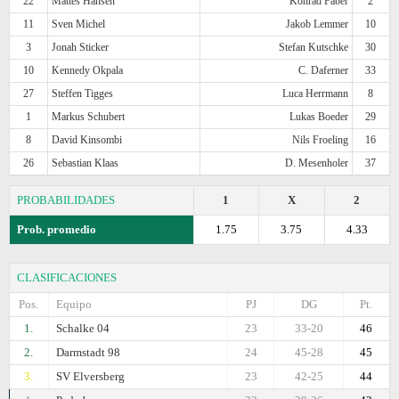
22
Mattes Hansen
Konrad Faber
2
11
Sven Michel
Jakob Lemmer
10
3
Jonah Sticker
Stefan Kutschke
30
10
Kennedy Okpala
C. Daferner
33
27
Steffen Tigges
Luca Herrmann
8
1
Markus Schubert
Lukas Boeder
29
8
David Kinsombi
Nils Froeling
16
26
Sebastian Klaas
D. Mesenholer
37
PROBABILIDADES
1
X
2
Prob. promedio
1.75
3.75
4.33
CLASIFICACIONES
Pos.
Equipo
PJ
DG
Pt.
1.
Schalke 04
23
33-20
46
2.
Darmstadt 98
24
45-28
45
3.
SV Elversberg
23
42-25
44