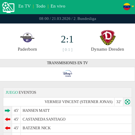
En TV
|
Todo
|
En vivo
08:00 / 21.03.2026 / 2. Bundesliga
2:1
Paderborn
Dynamo Dresden
[ 0:1 ]
TRANSMISIONES EN TV
JUEGO
EVENTOS
VERMEIJ VINCENT (STERNER JONAS)
32'
45'
HANSEN MATT
45'
CASTANEDA SANTIAGO
45'
BATZNER NICK