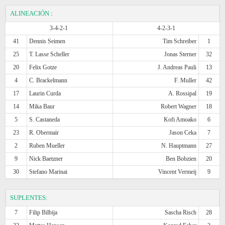
ALINEACIÓN
:
3-4-2-1
4-2-3-1
41
Dennis Seimen
Tim Schreiber
1
25
T. Lasse Scheller
Jonas Sterner
32
20
Felix Gotze
J. Andreas Pauli
13
4
C. Brackelmann
F. Muller
42
17
Laurin Curda
A. Rossipal
19
14
Mika Baur
Robert Wagner
18
5
S. Castaneda
Kofi Amoako
6
23
R. Obermair
Jason Ceka
7
2
Ruben Mueller
N. Hauptmann
27
9
Nick Baetzner
Ben Bobzien
20
30
Stefano Marinai
Vincent Vermeij
9
SUPLENTES:
7
Filip Bilbija
Sascha Risch
28