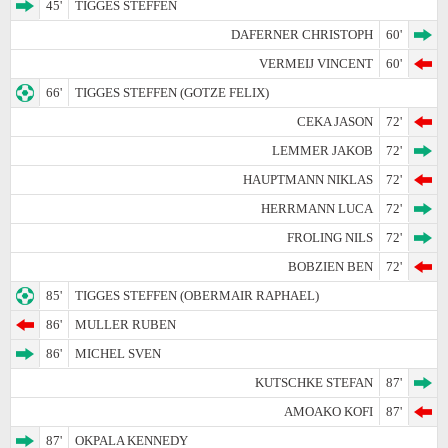
45'
TIGGES STEFFEN
DAFERNER CHRISTOPH
60'
VERMEIJ VINCENT
60'
66'
TIGGES STEFFEN (GOTZE FELIX)
CEKA JASON
72'
LEMMER JAKOB
72'
HAUPTMANN NIKLAS
72'
HERRMANN LUCA
72'
FROLING NILS
72'
BOBZIEN BEN
72'
85'
TIGGES STEFFEN (OBERMAIR RAPHAEL)
86'
MULLER RUBEN
86'
MICHEL SVEN
KUTSCHKE STEFAN
87'
AMOAKO KOFI
87'
87'
OKPALA KENNEDY