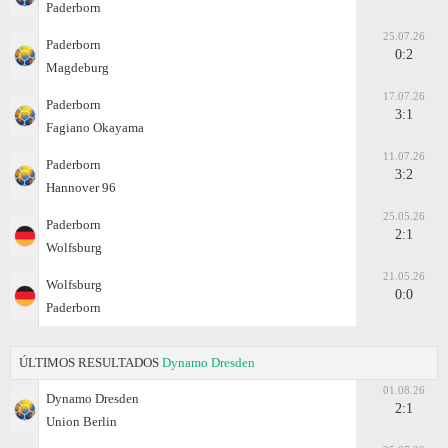
Paderborn
25.07.26
Paderborn
0:2
Magdeburg
17.07.26
Paderborn
3:1
Fagiano Okayama
11.07.26
Paderborn
3:2
Hannover 96
25.05.26
Paderborn
2:1
Wolfsburg
21.05.26
Wolfsburg
0:0
Paderborn
ÚLTIMOS RESULTADOS
Dynamo Dresden
01.08.26
Dynamo Dresden
2:1
Union Berlin