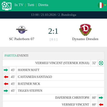
In TV
|
Tutti
|
Diretta
13:00 / 21.03.2026 / 2. Bundesliga
2:1
SC Paderborn 07
Dynamo Dresden
[ 0:1 ]
PARTITA
EVENTI
VERMEIJ VINCENT (STERNER JONAS)
32'
45'
HANSEN MATT
45'
CASTANEDA SANTIAGO
45'
BATZNER NICK
45'
TIGGES STEFFEN
DAFERNER CHRISTOPH
60'
VERMEIJ VINCENT
60'