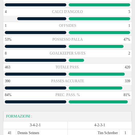
4
CALCI D'ANGOLO
5
1
OFFSIDES
1
53%
POSSESSO PALLA
47%
8
GOALKEEPER SAVES
2
463
TOTALE PASS.
420
390
PASSES ACCURATE
339
84%
PREC. PASS. %
81%
FORMAZIONI
:
3-4-2-1
4-2-3-1
41
Dennis Seimen
Tim Schreiber
1