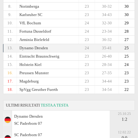
8.
Norimberga
23
30-32
30
9.
Karlsruher SC
23
34-43
30
10.
VfL Bochum
24
32-30
29
11.
Fortuna Dusseldorf
24
23-34
28
12.
Arminia Bielefeld
23
36-32
27
13.
Dynamo Dresden
24
35-41
25
14.
Eintracht Braunschweig
23
26-40
25
15.
Holstein Kiel
23
28-34
24
16.
Preussen Munster
23
27-35
23
17.
Magdeburg
23
34-44
23
18.
SpVgg Greuther Fuerth
23
34-54
22
ULTIMI RISULTATI
TESTA A TESTA
25.10.25
Dynamo Dresden
1:2
SC Paderborn 07
12.02.22
SC Paderborn 07
0:0