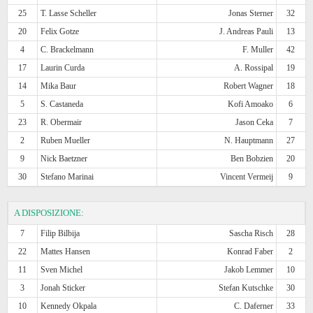
25
T. Lasse Scheller
Jonas Sterner
32
20
Felix Gotze
J. Andreas Pauli
13
4
C. Brackelmann
F. Muller
42
17
Laurin Curda
A. Rossipal
19
14
Mika Baur
Robert Wagner
18
5
S. Castaneda
Kofi Amoako
6
23
R. Obermair
Jason Ceka
7
2
Ruben Mueller
N. Hauptmann
27
9
Nick Baetzner
Ben Bobzien
20
30
Stefano Marinai
Vincent Vermeij
9
A DISPOSIZIONE:
7
Filip Bilbija
Sascha Risch
28
22
Mattes Hansen
Konrad Faber
2
11
Sven Michel
Jakob Lemmer
10
3
Jonah Sticker
Stefan Kutschke
30
10
Kennedy Okpala
C. Daferner
33