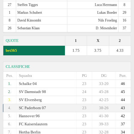
27
Steffen Tigges
Luca Herrmann
8
1
Markus Schubert
Lukas Boeder
29
8
David Kinsombi
Nils Froeling
16
26
Sebastian Klaas
D. Mesenholer
37
QUOTE
1
X
2
bet365
1.75
3.75
4.33
CLASSIFICHE
Pos.
Squadra
PG
DG
Pun.
1.
Schalke 04
23
33-20
46
2.
SV Darmstadt 98
24
45-28
45
3.
SV Elversberg
23
42-25
44
4.
SC Paderborn 07
23
38-26
43
5.
Hannover 96
23
41-30
42
6.
FC Kaiserslautern
23
39-33
37
7.
Hertha Berlin
23
32-28
34