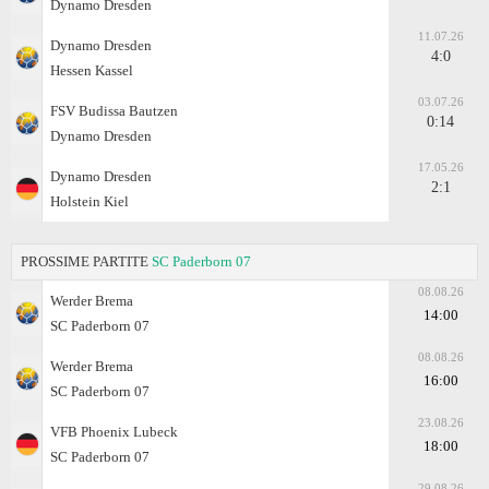
Dynamo Dresden
11.07.26
Dynamo Dresden
4:0
Hessen Kassel
03.07.26
FSV Budissa Bautzen
0:14
Dynamo Dresden
17.05.26
Dynamo Dresden
2:1
Holstein Kiel
PROSSIME PARTITE
SC Paderborn 07
08.08.26
Werder Bremа
14:00
SC Paderborn 07
08.08.26
Werder Bremа
16:00
SC Paderborn 07
23.08.26
VFB Phoenix Lubeck
18:00
SC Paderborn 07
29.08.26