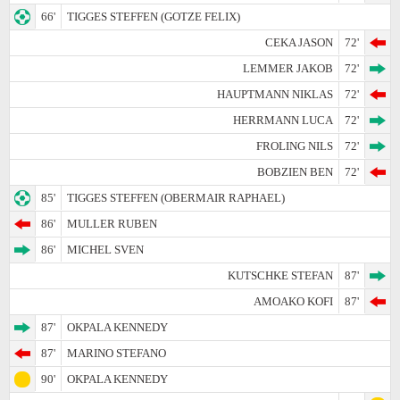
66'
TIGGES STEFFEN (GOTZE FELIX)
CEKA JASON
72'
LEMMER JAKOB
72'
HAUPTMANN NIKLAS
72'
HERRMANN LUCA
72'
FROLING NILS
72'
BOBZIEN BEN
72'
85'
TIGGES STEFFEN (OBERMAIR RAPHAEL)
86'
MULLER RUBEN
86'
MICHEL SVEN
KUTSCHKE STEFAN
87'
AMOAKO KOFI
87'
87'
OKPALA KENNEDY
87'
MARINO STEFANO
90'
OKPALA KENNEDY