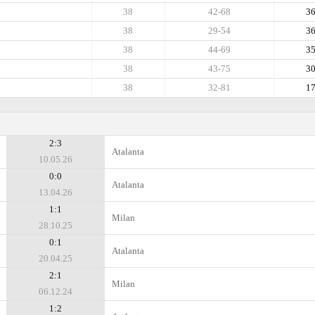
38
42-68
3
38
29-54
3
38
44-69
3
38
43-75
3
38
32-81
1
2:3
Atalanta
10.05.26
0:0
Atalanta
13.04.26
1:1
Milan
28.10.25
0:1
Atalanta
20.04.25
2:1
Milan
06.12.24
1:2