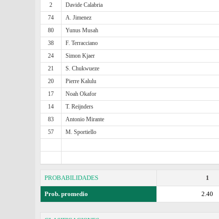
2
Davide Calabria
74
A. Jimenez
80
Yunus Musah
38
F. Terracciano
24
Simon Kjaer
21
S. Chukwueze
20
Pierre Kalulu
17
Noah Okafor
14
T. Reijnders
83
Antonio Mirante
57
M. Sportiello
PROBABILIDADES
1
Prob. promedio
2.40