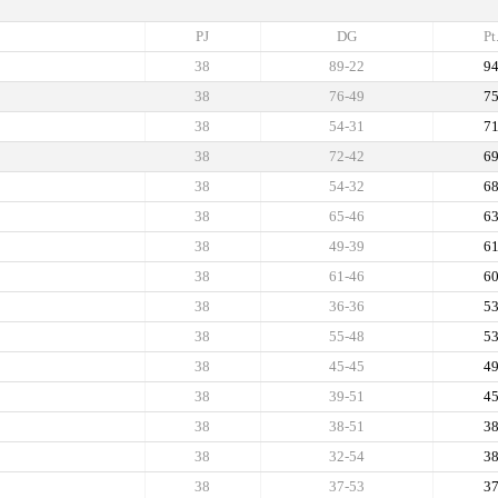
PJ
DG
Pt
38
89-22
9
38
76-49
7
38
54-31
7
38
72-42
6
38
54-32
6
38
65-46
6
38
49-39
6
38
61-46
6
38
36-36
5
38
55-48
5
38
45-45
4
38
39-51
4
38
38-51
3
38
32-54
3
38
37-53
3