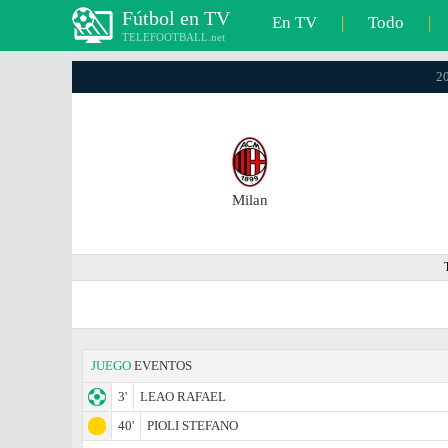
Fútbol en TV
En TV
|
Todo
|
TELEFOOTBALL.net
20
Milan
JUEGO
EVENTOS
3'
LEAO RAFAEL
40'
PIOLI STEFANO