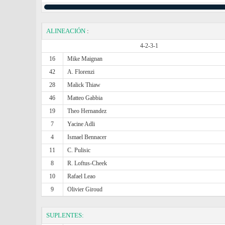
ALINEACIÓN
:
4-2-3-1
16
Mike Maignan
42
A. Florenzi
28
Malick Thiaw
46
Matteo Gabbia
19
Theo Hernandez
7
Yacine Adli
4
Ismael Bennacer
11
C. Pulisic
8
R. Loftus-Cheek
10
Rafael Leao
9
Olivier Giroud
SUPLENTES: