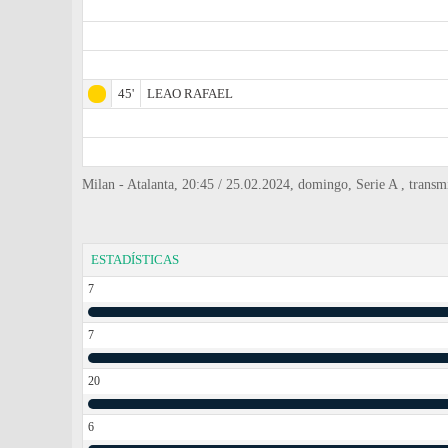
45'
LEAO RAFAEL
Milan - Atalanta, 20:45 / 25.02.2024, domingo, Serie A , tran
ESTADÍSTICAS
7
7
20
6