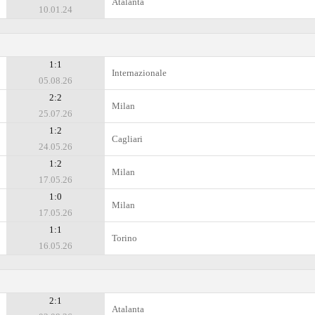
Atalanta
10.01.24
1:1
Internazionale
05.08.26
2:2
Milan
25.07.26
1:2
Cagliari
24.05.26
1:2
Milan
17.05.26
1:0
Milan
17.05.26
1:1
Torino
16.05.26
2:1
Atalanta