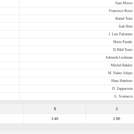
Juan Musso
Francesco Rossi
Rafael Toloi
Isak Hien
J. Luis Palomino
Mario Pasalic
El Bilal Toure
Ademola Lookman
Mitchel Bakker
M. Ndary Adopo
Hans Hateboer
D. Zappacosta
G. Scamacca
X
2
3.40
2.90