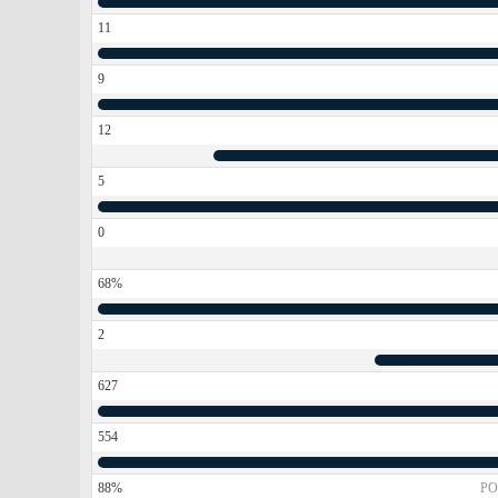
11
9
12
5
0
68%
2
627
554
88%
PO