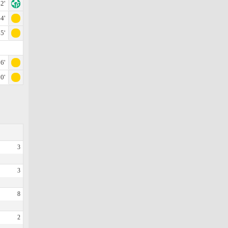
2'
4'
5'
6'
0'
3
3
8
2