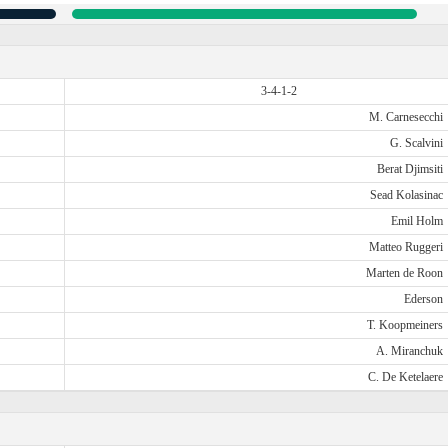
3-4-1-2
M. Carnesecchi
G. Scalvini
Berat Djimsiti
Sead Kolasinac
Emil Holm
Matteo Ruggeri
Marten de Roon
Ederson
T. Koopmeiners
A. Miranchuk
C. De Ketelaere