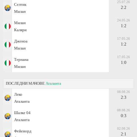
25.07.26
Селтик
2:2
Милан
24.05.26
Милан
1:2
Каляри
17.05.26
Дженоа
1:2
Милан
17.05.26
Тернана
1:0
Милан
ПОСЛЕДНИ МАЧОВЕ
Аталанта
08.08.26
Леко
2:3
Аталанта
08.08.26
Шалке 04
0:3
Аталанта
02.08.26
Фейенорд
2:1