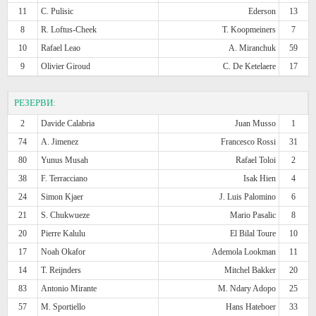
11
C. Pulisic
Ederson
13
8
R. Loftus-Cheek
T. Koopmeiners
7
10
Rafael Leao
A. Miranchuk
59
9
Olivier Giroud
C. De Ketelaere
17
РЕЗЕРВИ:
2
Davide Calabria
Juan Musso
1
74
A. Jimenez
Francesco Rossi
31
80
Yunus Musah
Rafael Toloi
2
38
F. Terracciano
Isak Hien
4
24
Simon Kjaer
J. Luis Palomino
6
21
S. Chukwueze
Mario Pasalic
8
20
Pierre Kalulu
El Bilal Toure
10
17
Noah Okafor
Ademola Lookman
11
14
T. Reijnders
Mitchel Bakker
20
83
Antonio Mirante
M. Ndary Adopo
25
57
M. Sportiello
Hans Hateboer
33