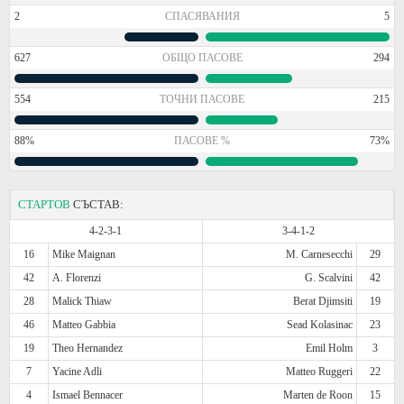
2
СПАСЯВАНИЯ
5
627
ОБЩО ПАСОВЕ
294
554
ТОЧНИ ПАСОВЕ
215
88%
ПАСОВЕ %
73%
СТАРТОВ
СЪСТАВ:
4-2-3-1
3-4-1-2
16
Mike Maignan
M. Carnesecchi
29
42
A. Florenzi
G. Scalvini
42
28
Malick Thiaw
Berat Djimsiti
19
46
Matteo Gabbia
Sead Kolasinac
23
19
Theo Hernandez
Emil Holm
3
7
Yacine Adli
Matteo Ruggeri
22
4
Ismael Bennacer
Marten de Roon
15