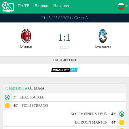
По ТВ
|
Всички
|
На живо
21:45 / 25.02.2024 / Серия А
1:1
Милан
Аталанта
[ 1:1 ]
НА ЖИВО ПО
СЪБИТИЯТА
ОТ МАЧА
3'
LEAO RAFAEL
40'
PIOLI STEFANO
KOOPMEINERS TEUN
42'
DE ROON MARTEN
44'