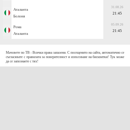
31.08.26
Аталанта
21:45
Болоня
05.09.26
Рома
21:45
Аталанта
Мачовете по ТВ - Всички права запазени. С посещенито на сайта, автоматично се
съгласявате с правилата за поверителност и използване на бисквитки! Тук може
да се запознаете с тях!
За контакти с нас:
Terms of Use (EULA)
contact@telefootball.net
За НАС
Приложението съдържа информация за коефициенти. Призоваваме към
отговорно и разумно залагане
.
AD