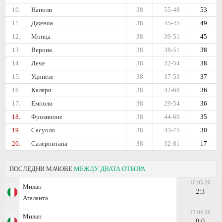
10.
Наполи
38
55-48
53
11.
Дженоа
38
45-45
49
12.
Монца
38
39-51
45
13.
Верона
38
38-51
38
14.
Лече
38
32-54
38
15.
Удинезе
38
37-53
37
16.
Каляри
38
42-68
36
17.
Емполи
38
29-54
36
18.
Фрозиноне
38
44-69
35
19.
Сасуоло
38
43-75
30
20.
Салернитана
38
32-81
17
ПОСЛЕДНИ МАЧОВЕ
МЕЖДУ ДВАТА ОТБОРА
10.05.26
Милан
2:3
Аталанта
13.04.26
Милан
0:0