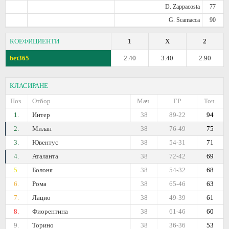
D. Zappacosta
77
G. Scamacca
90
КОЕФИЦИЕНТИ
1
X
2
bet365
2.40
3.40
2.90
КЛАСИРАНЕ
Поз.
Отбор
Мач.
ГР
Точ.
1.
Интер
38
89-22
94
2.
Милан
38
76-49
75
3.
Ювентус
38
54-31
71
4.
Аталанта
38
72-42
69
5.
Болоня
38
54-32
68
6.
Рома
38
65-46
63
7.
Лацио
38
49-39
61
8.
Фиорентина
38
61-46
60
9.
Торино
38
36-36
53