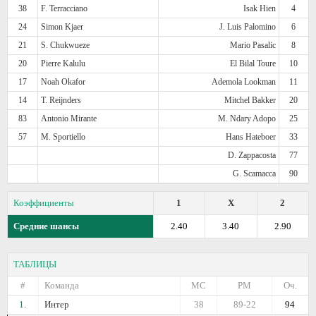
38
F. Terracciano
Isak Hien
4
24
Simon Kjaer
J. Luis Palomino
6
21
S. Chukwueze
Mario Pasalic
8
20
Pierre Kalulu
El Bilal Toure
10
17
Noah Okafor
Ademola Lookman
11
14
T. Reijnders
Mitchel Bakker
20
83
Antonio Mirante
M. Ndary Adopo
25
57
M. Sportiello
Hans Hateboer
33
D. Zappacosta
77
G. Scamacca
90
Коэффициенты
1
X
2
Средние шансы
2.40
3.40
2.90
ТАБЛИЦЫ
#
Команда
МС
РМ
Оч.
1.
Интер
38
89-22
94