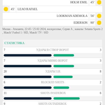
HOLM EMIL
45'
45'
LEAO RAFAEL
LOOKMAN ADEMOLA
56'
EDERSON
90'
Милан - Аталанта, 22:45 / 25.02.2024, воскресенье, Серия А , каналы: Setanta Sports 2
, Match! Futbol 1 / HD, Match! TV / HD
СТАТИСТИКА
7
УДАРЫ В СТВОР ВОРОТ
3
7
УДАРЫ МИМО ВОРОТ
3
20
УДАРЫ З.И.
8
6
BLOCKED SHOTS
2
11
SHOTS INSIDEBOX
6
9
SHOTS OUTSIDEBOX
2