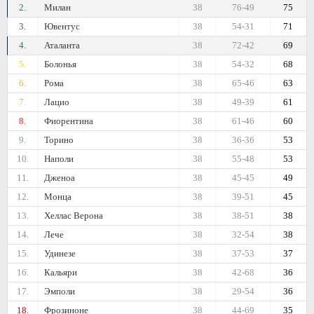
2.
Милан
38
76-49
75
3.
Ювентус
38
54-31
71
4.
Аталанта
38
72-42
69
5.
Болонья
38
54-32
68
6.
Рома
38
65-46
63
7.
Лацио
38
49-39
61
8.
Фиорентина
38
61-46
60
9.
Торино
38
36-36
53
10.
Наполи
38
55-48
53
11.
Дженоа
38
45-45
49
12.
Монца
38
39-51
45
13.
Хеллас Верона
38
38-51
38
14.
Лече
38
32-54
38
15.
Удинезе
38
37-53
37
16.
Кальяри
38
42-68
36
17.
Эмполи
38
29-54
36
18.
Фрозиноне
38
44-69
35