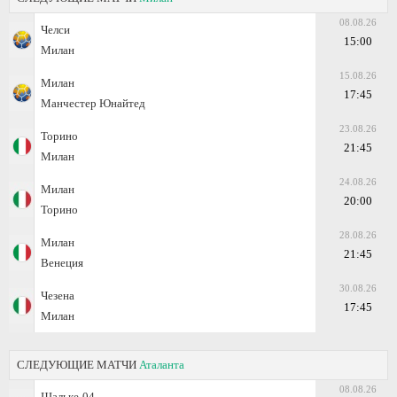
08.08.26
Челси
15:00
Милан
15.08.26
Милан
17:45
Манчестер Юнайтед
23.08.26
Торино
21:45
Милан
24.08.26
Милан
20:00
Торино
28.08.26
Милан
21:45
Венеция
30.08.26
Чезена
17:45
Милан
СЛЕДУЮЩИЕ МАТЧИ
Аталанта
08.08.26
Шальке-04