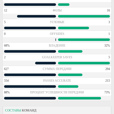
12
ФОЛЫ
16
5
УГЛОВЫЕ
3
0
OFFSIDES
1
68%
ВЛАДЕНИЕ
32%
2
GOALKEEPER SAVES
5
627
СУММА ПЕРЕДАЧИ
294
554
PASSES ACCURATE
215
88%
ПРОЦЕНТ УСПЕШНОСТИ ПЕРЕДАЧИ
73%
СОСТАВЫ
КОМАНД