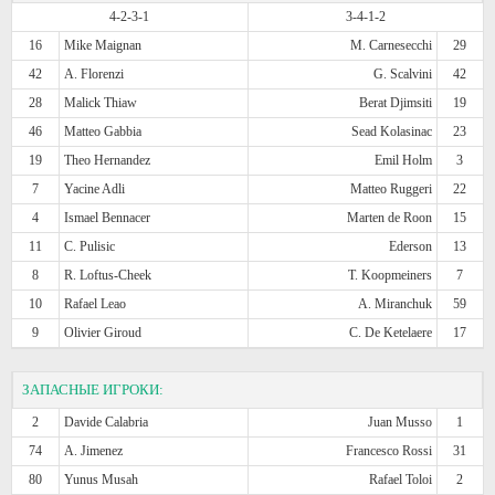
4-2-3-1
3-4-1-2
16
Mike Maignan
M. Carnesecchi
29
42
A. Florenzi
G. Scalvini
42
28
Malick Thiaw
Berat Djimsiti
19
46
Matteo Gabbia
Sead Kolasinac
23
19
Theo Hernandez
Emil Holm
3
7
Yacine Adli
Matteo Ruggeri
22
4
Ismael Bennacer
Marten de Roon
15
11
C. Pulisic
Ederson
13
8
R. Loftus-Cheek
T. Koopmeiners
7
10
Rafael Leao
A. Miranchuk
59
9
Olivier Giroud
C. De Ketelaere
17
ЗАПАСНЫЕ ИГРОКИ:
2
Davide Calabria
Juan Musso
1
74
A. Jimenez
Francesco Rossi
31
80
Yunus Musah
Rafael Toloi
2