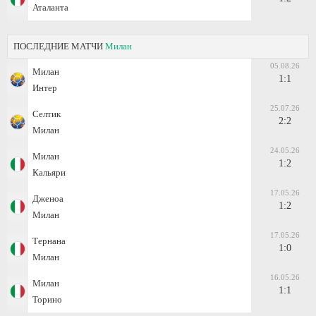
Аталанта
ПОСЛЕДНИЕ МАТЧИ
Милан
05.08.26
Милан
1:1
Интер
25.07.26
Селтик
2:2
Милан
24.05.26
Милан
1:2
Кальяри
17.05.26
Дженоа
1:2
Милан
17.05.26
Тернана
1:0
Милан
16.05.26
Милан
1:1
Торино