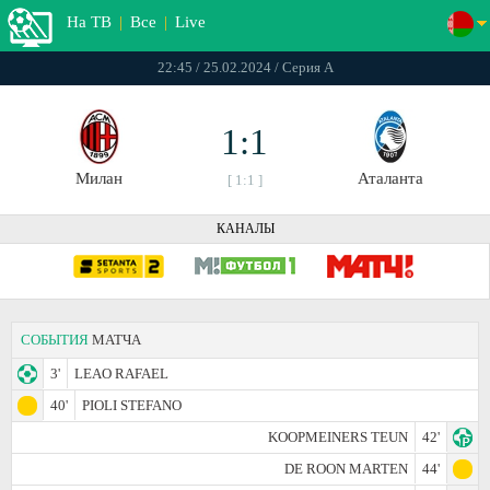
На ТВ
|
Все
|
Live
22:45 / 25.02.2024 / Серия А
1:1
Милан
Аталанта
[ 1:1 ]
КАНАЛЫ
СОБЫТИЯ
МАТЧА
3'
LEAO RAFAEL
40'
PIOLI STEFANO
KOOPMEINERS TEUN
42'
DE ROON MARTEN
44'