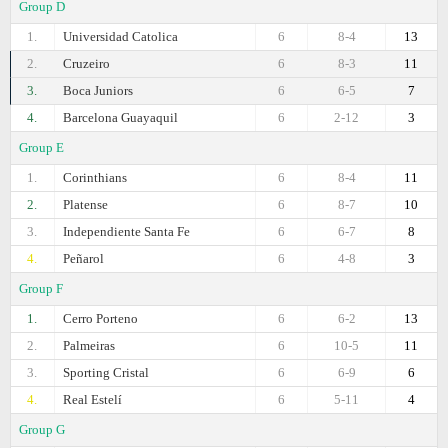
Group D
1.
Universidad Catolica
6
8-4
13
2.
Cruzeiro
6
8-3
11
3.
Boca Juniors
6
6-5
7
4.
Barcelona Guayaquil
6
2-12
3
Group E
1.
Corinthians
6
8-4
11
2.
Platense
6
8-7
10
3.
Independiente Santa Fe
6
6-7
8
4.
Peñarol
6
4-8
3
Group F
1.
Cerro Porteno
6
6-2
13
2.
Palmeiras
6
10-5
11
3.
Sporting Cristal
6
6-9
6
4.
Real Estelí
6
5-11
4
Group G