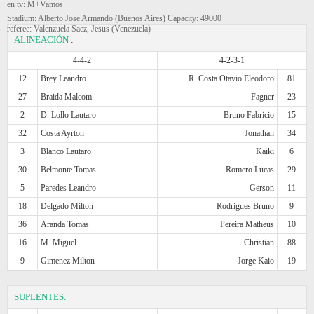
en tv: M+Vamos
Stadium: Alberto Jose Armando (Buenos Aires) Capacity: 49000
referee: Valenzuela Saez, Jesus (Venezuela)
ALINEACIÓN
:
4-4-2
4-2-3-1
12
Brey Leandro
R. Costa Otavio Eleodoro
81
27
Braida Malcom
Fagner
23
2
D. Lollo Lautaro
Bruno Fabricio
15
32
Costa Ayrton
Jonathan
34
3
Blanco Lautaro
Kaiki
6
30
Belmonte Tomas
Romero Lucas
29
5
Paredes Leandro
Gerson
11
18
Delgado Milton
Rodrigues Bruno
9
36
Aranda Tomas
Pereira Matheus
10
16
M. Miguel
Christian
88
9
Gimenez Milton
Jorge Kaio
19
SUPLENTES: