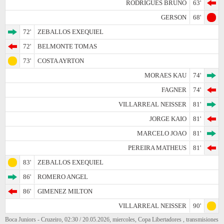
RODRIGUES BRUNO
63'
GERSON
68'
72'
ZEBALLOS EXEQUIEL
72'
BELMONTE TOMAS
73'
COSTA AYRTON
MORAES KAU
74'
FAGNER
74'
VILLARREAL NEISSER
81'
JORGE KAIO
81'
MARCELO JOAO
81'
PEREIRA MATHEUS
81'
83'
ZEBALLOS EXEQUIEL
86'
ROMERO ANGEL
86'
GIMENEZ MILTON
VILLARREAL NEISSER
90'
Boca Juniors - Cruzeiro, 02:30 / 20.05.2026, miercoles, Copa Libertadores , transmisiones