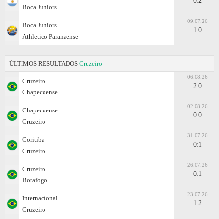
0:2
Boca Juniors
09.07.26
Boca Juniors
1:0
Athletico Paranaense
ÚLTIMOS RESULTADOS
Cruzeiro
06.08.26
Cruzeiro
2:0
Chapecoense
02.08.26
Chapecoense
0:0
Cruzeiro
31.07.26
Coritiba
0:1
Cruzeiro
26.07.26
Cruzeiro
0:1
Botafogo
23.07.26
Internacional
1:2
Cruzeiro