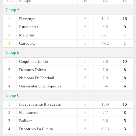
Pos.
Equipo
PJ
DG
Pt.
Group A
1.
Flamengo
6
14-2
16
2.
Estudiantes
6
6-5
9
3.
Medellín
6
6-11
7
4.
Cusco FC
6
4-12
1
Group B
1.
Coquimbo Unido
6
8-6
10
2.
Deportes Tolima
6
7-6
8
3.
Nacional De Football
6
7-9
8
4.
Universitario de Deportes
6
5-6
6
Group C
1.
Independiente Rivadavia
6
15-6
16
2.
Fluminense
6
7-7
8
3.
Bolivar
6
6-8
5
4.
Deportivo La Guaira
6
6-13
3