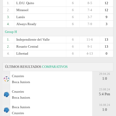
1.
L.D.U. Quito
6
8-5
12
2.
Mirassol
6
7-4
12
3.
Lanús
6
3-7
9
4.
Always Ready
6
7-9
3
Group H
1.
Independiente del Valle
6
11-6
13
2.
Rosario Central
6
9-1
13
4.
Libertad
6
4-13
0
ÚLTIMOS RESULTADOS
COMPARATIVOS
29.04.26
Cruzeiro
1:0
Boca Juniors
23.08.24
Cruzeiro
5:4 Pen
Boca Juniors
16.08.24
Boca Juniors
1:0
Cruzeiro