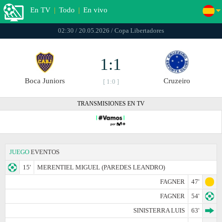
En TV
|
Todo
|
En vivo
02:30 / 20.05.2026 / Copa Libertadores
1:1
Boca Juniors
Cruzeiro
[ 1:0 ]
TRANSMISIONES EN TV
JUEGO
EVENTOS
15'
MERENTIEL MIGUEL (PAREDES LEANDRO)
FAGNER
47'
FAGNER
54'
SINISTERRA LUIS
63'