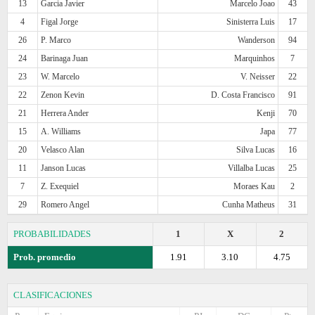
13
Garcia Javier
Marcelo Joao
43
4
Figal Jorge
Sinisterra Luis
17
26
P. Marco
Wanderson
94
24
Barinaga Juan
Marquinhos
7
23
W. Marcelo
V. Neisser
22
22
Zenon Kevin
D. Costa Francisco
91
21
Herrera Ander
Kenji
70
15
A. Williams
Japa
77
20
Velasco Alan
Silva Lucas
16
11
Janson Lucas
Villalba Lucas
25
7
Z. Exequiel
Moraes Kau
2
29
Romero Angel
Cunha Matheus
31
PROBABILIDADES
1
X
2
Prob. promedio
1.91
3.10
4.75
CLASIFICACIONES