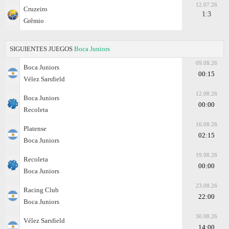
12.07.26
Cruzeiro
1:3
Grêmio
SIGUIENTES JUEGOS
Boca Juniors
09.08.26
Boca Juniors
00:15
Vélez Sarsfield
12.08.26
Boca Juniors
00:00
Recoleta
16.08.26
Platense
02:15
Boca Juniors
19.08.26
Recoleta
00:00
Boca Juniors
23.08.26
Racing Club
22:00
Boca Juniors
30.08.26
Vélez Sarsfield
14:00