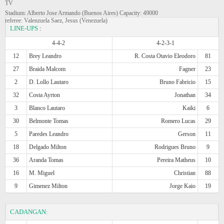
TV
Stadium: Alberto Jose Armando (Buenos Aires) Capacity: 49000
referee: Valenzuela Saez, Jesus (Venezuela)
LINE-UPS
:
4-4-2
4-2-3-1
12
Brey Leandro
R. Costa Otavio Eleodoro
81
27
Braida Malcom
Fagner
23
2
D. Lollo Lautaro
Bruno Fabricio
15
32
Costa Ayrton
Jonathan
34
3
Blanco Lautaro
Kaiki
6
30
Belmonte Tomas
Romero Lucas
29
5
Paredes Leandro
Gerson
11
18
Delgado Milton
Rodrigues Bruno
9
36
Aranda Tomas
Pereira Matheus
10
16
M. Miguel
Christian
88
9
Gimenez Milton
Jorge Kaio
19
CADANGAN: