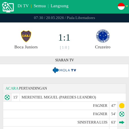
Di TV
|
Semua
|
Langsung
07:30 / 20.05.2026 / Piala Libertadores
1:1
Boca Juniors
Cruzeiro
[ 1:0 ]
SIARAN TV
ACARA
PERTANDINGAN
15'
MERENTIEL MIGUEL (PAREDES LEANDRO)
FAGNER
47'
FAGNER
54'
SINISTERRA LUIS
63'