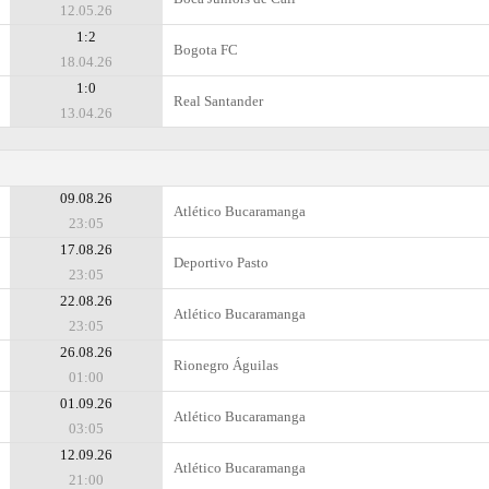
12.05.26
1:2
Bogota FC
18.04.26
1:0
Real Santander
13.04.26
09.08.26
Atlético Bucaramanga
23:05
17.08.26
Deportivo Pasto
23:05
22.08.26
Atlético Bucaramanga
23:05
26.08.26
Rionegro Águilas
01:00
01.09.26
Atlético Bucaramanga
03:05
12.09.26
Atlético Bucaramanga
21:00