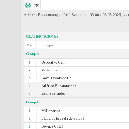
79'
Atlético Bucaramanga - Real Santander, 03:00 / 08.05.2026, vi
CLASIFICACIONES
Pos.
Equipo
Group A
1.
Deportivo Cali
2.
Valledupar
3.
Boca Juniors de Cali
4.
Atlético Bucaramanga
5.
Real Santander
Group B
1.
Millonarios
2.
Llaneros Escuela de Futbol
3.
Boyacá Chicó