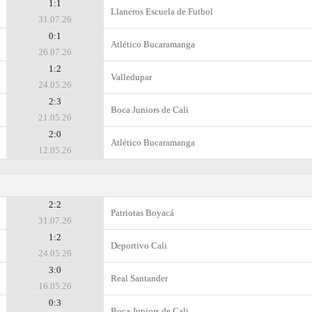
1:1
Llaneros Escuela de Futbol
31.07.26
0:1
Atlético Bucaramanga
26.07.26
1:2
Valledupar
24.05.26
2:3
Boca Juniors de Cali
21.05.26
2:0
Atlético Bucaramanga
12.05.26
2:2
Patriotas Boyacá
31.07.26
1:2
Deportivo Cali
24.05.26
3:0
Real Santander
16.05.26
0:3
Boca Juniors de Cali