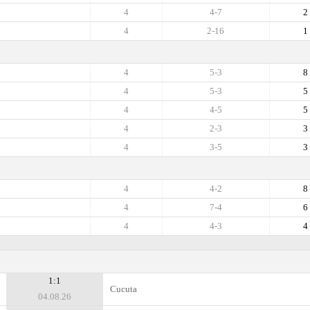
4
4-7
2
4
2-16
1
4
5-3
8
4
5-3
5
4
4-5
5
4
2-3
3
4
3-5
3
4
4-2
8
4
7-4
6
4
4-3
4
1:1
Cucuta
04.08.26