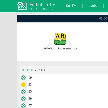
Fútbol en TV
En TV
|
Todo
|
TELEFOOTBALL.net
03:00 
Atlético Bucaramanga
JUEGO
EVENTOS
19'
33'
35'
39'
77'