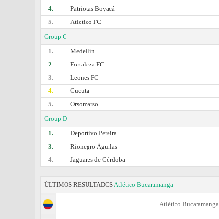
4.
Patriotas Boyacá
5.
Atletico FC
Group C
1.
Medellín
2.
Fortaleza FC
3.
Leones FC
4.
Cucuta
5.
Orsomarso
Group D
1.
Deportivo Pereira
3.
Rionegro Águilas
4.
Jaguares de Córdoba
ÚLTIMOS RESULTADOS
Atlético Bucaramanga
Atlético Bucaramanga