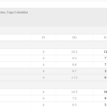
ernes, Copa Colombia
PJ
DG
Pt
4
10-2
1
4
6-3
7
4
8-8
7
4
8-7
3
4
1-13
0
4
14-5
1
4
7-2
9
4
6-3
5