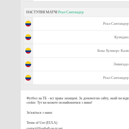
НАСТУПНІ МАТЧІ
Реал Сантандер
Реал Сантандер
Куиндио
Бока Хуниорс Кали
Энвигадо
Реал Сантандер
Футбол на ТБ - всі права захищені. За допомогою сайту, який ви від
cookie. Тут ви можете познайомитися з ними!
Зв'яжіться з нами:
Terms of Use (EULA)
contact@football-on-tv.net