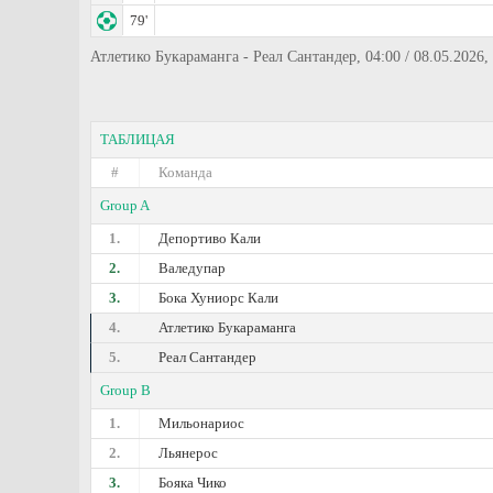
79'
Атлетико Букараманга - Реал Сантандер, 04:00 / 08.05.2026
ТАБЛИЦАЯ
#
Команда
Group A
1.
Депортиво Кали
2.
Валедупар
3.
Бока Хуниорс Кали
4.
Атлетико Букараманга
5.
Реал Сантандер
Group B
1.
Мильонариос
2.
Льянерос
3.
Бояка Чико