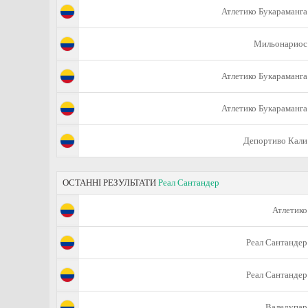
Атлетико Букараманга
Мильонариос
Атлетико Букараманга
Атлетико Букараманга
Депортиво Кали
ОСТАННІ РЕЗУЛЬТАТИ
Реал Сантандер
Атлетико
Реал Сантандер
Реал Сантандер
Валедупар