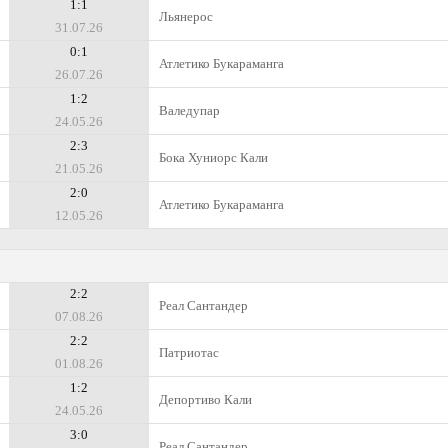
1:1
Льянерос
31.07.26
0:1
Атлетико Букараманга
26.07.26
1:2
Валедупар
24.05.26
2:3
Бока Хуниорс Кали
21.05.26
2:0
Атлетико Букараманга
12.05.26
2:2
Реал Сантандер
07.08.26
2:2
Патриотас
01.08.26
1:2
Депортиво Кали
24.05.26
3:0
Реал Сантандер