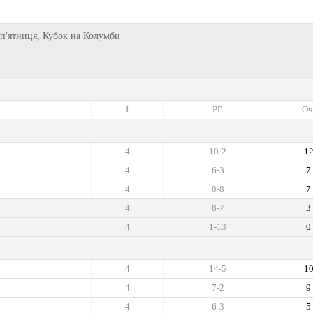
, п'ятниця, Кубок на Колумби
I
РГ
Оч
4
10-2
1
4
6-3
7
4
8-8
7
4
8-7
3
4
1-13
0
4
14-5
1
4
7-2
9
4
6-3
5