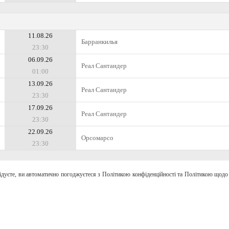
11.08.26
Барранкилья
23:30
06.09.26
Реал Сантандер
01:00
13.09.26
Реал Сантандер
23:30
17.09.26
Реал Сантандер
23:30
22.09.26
Орсомарсо
23:30
відуєте, ви автоматично погоджуєтеся з Політикою конфіденційності та Політикою щодо