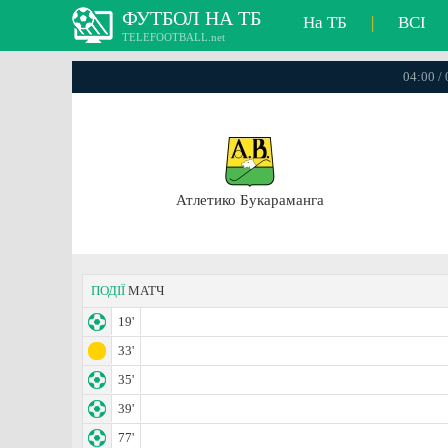
ФУТБОЛ НА ТБ
На ТБ
|
ВСІ
TELEFOOTBALL.net
04:00 /
Атлетико Букараманга
ПОДІЇ
МАТЧ
19'
33'
35'
39'
77'