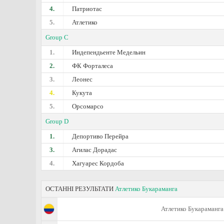
4.
Патриотас
5.
Атлетико
Group C
1.
Индепендьенте Медельин
2.
ФК Форталеса
3.
Леонес
4.
Кукута
5.
Орсомарсо
Group D
1.
Депортиво Перейра
3.
Агилас Дорадас
4.
Хагуарес Кордоба
ОСТАННІ РЕЗУЛЬТАТИ
Атлетико Букараманга
Атлетико Букараманга