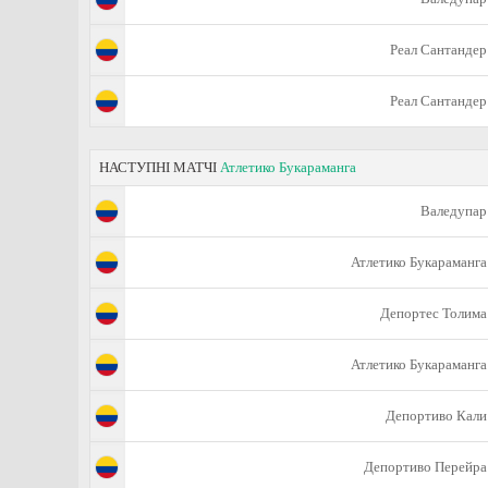
Реал Сантандер
Реал Сантандер
НАСТУПНІ МАТЧІ
Атлетико Букараманга
Валедупар
Атлетико Букараманга
Депортес Толима
Атлетико Букараманга
Депортиво Кали
Депортиво Перейра