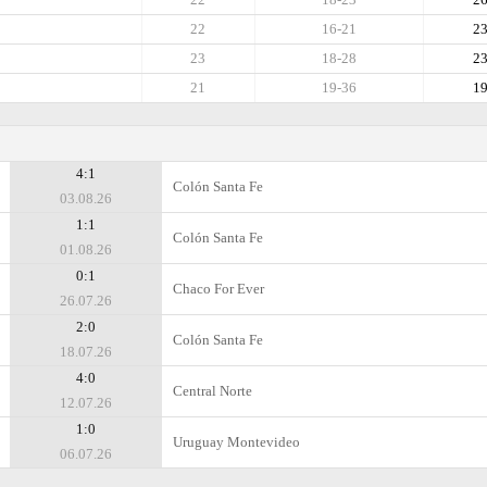
22
16-21
2
23
18-28
2
21
19-36
1
4:1
Colón Santa Fe
03.08.26
1:1
Colón Santa Fe
01.08.26
0:1
Chaco For Ever
26.07.26
2:0
Colón Santa Fe
18.07.26
4:0
Central Norte
12.07.26
1:0
Uruguay Montevideo
06.07.26