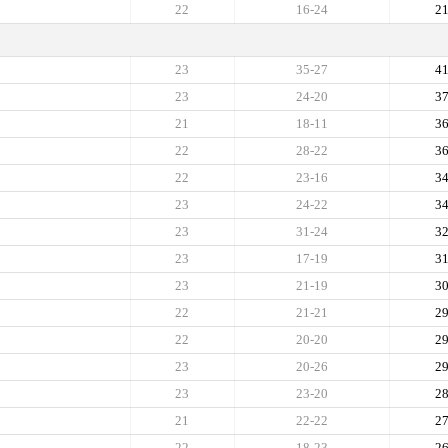
22
16-24
2
23
35-27
4
23
24-20
3
21
18-11
3
22
28-22
3
22
23-16
3
23
24-22
3
23
31-24
3
23
17-19
3
23
21-19
3
22
21-21
2
22
20-20
2
23
20-26
2
23
23-20
2
21
22-22
2
22
18-23
2