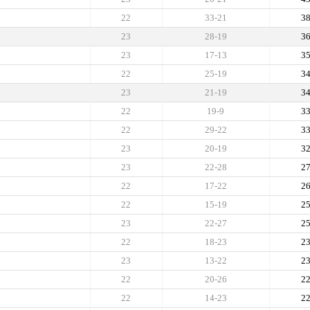
22
33-21
3
23
28-19
3
23
17-13
3
22
25-19
3
23
21-19
3
22
19-9
3
22
29-22
3
23
20-19
3
23
22-28
2
22
17-22
2
22
15-19
2
23
22-27
2
22
18-23
2
23
13-22
2
22
20-26
2
22
14-23
2