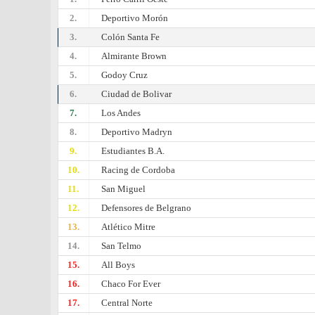
2.
Deportivo Morón
3.
Colón Santa Fe
4.
Almirante Brown
5.
Godoy Cruz
6.
Ciudad de Bolivar
7.
Los Andes
8.
Deportivo Madryn
9.
Estudiantes B.A.
10.
Racing de Cordoba
11.
San Miguel
12.
Defensores de Belgrano
13.
Atlético Mitre
14.
San Telmo
15.
All Boys
16.
Chaco For Ever
17.
Central Norte