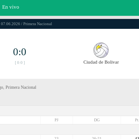
En vivo
 07.06.2026 / Primera Nacional
0:0
Ciudad de Bolivar
[ 0:0 ]
go, Primera Nacional
PJ
DG
Pt
23
26-21
4