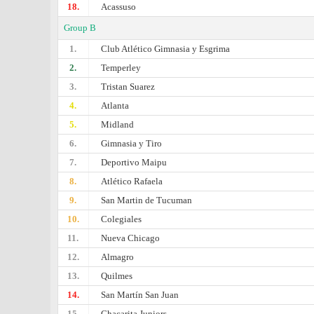
18.
Acassuso
Group B
1.
Club Atlético Gimnasia y Esgrima
2.
Temperley
3.
Tristan Suarez
4.
Atlanta
5.
Midland
6.
Gimnasia y Tiro
7.
Deportivo Maipu
8.
Atlético Rafaela
9.
San Martin de Tucuman
10.
Colegiales
11.
Nueva Chicago
12.
Almagro
13.
Quilmes
14.
San Martín San Juan
15.
Chacarita Juniors