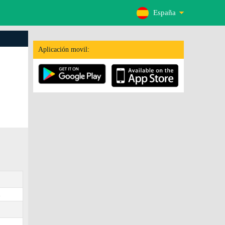
España
Aplicación movil:
.
3