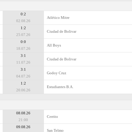
0:2
Atlético Mitre
02.08.26
1:2
Ciudad de Bolivar
25.07.26
0:0
All Boys
18.07.26
3:1
Ciudad de Bolivar
11.07.26
3:1
Godoy Cruz
04.07.26
1:2
Estudiantes B.A.
20.06.26
08.08.26
Cerrito
21:00
09.08.26
San Telmo