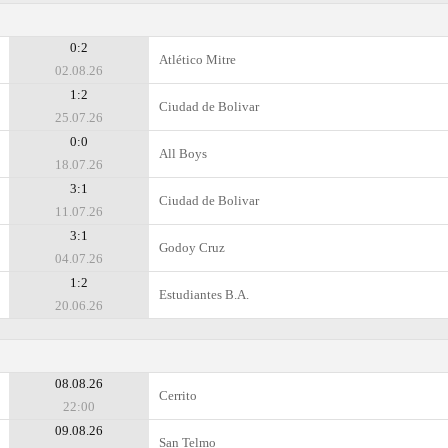
0:2
Atlético Mitre
02.08.26
1:2
Ciudad de Bolivar
25.07.26
0:0
All Boys
18.07.26
3:1
Ciudad de Bolivar
11.07.26
3:1
Godoy Cruz
04.07.26
1:2
Estudiantes B.A.
20.06.26
08.08.26
Cerrito
22:00
09.08.26
San Telmo