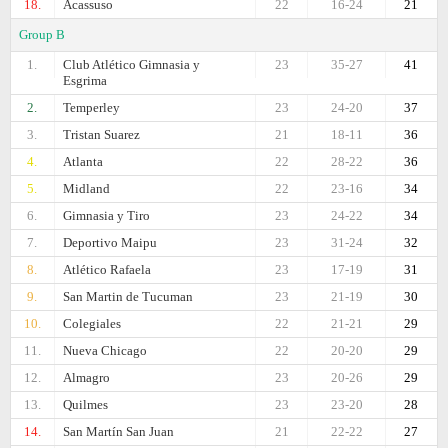
18.
Acassuso
22
16-24
21
Group B
1.
Club Atlético Gimnasia y
23
35-27
41
Esgrima
2.
Temperley
23
24-20
37
3.
Tristan Suarez
21
18-11
36
4.
Atlanta
22
28-22
36
5.
Midland
22
23-16
34
6.
Gimnasia y Tiro
23
24-22
34
7.
Deportivo Maipu
23
31-24
32
8.
Atlético Rafaela
23
17-19
31
9.
San Martin de Tucuman
23
21-19
30
10.
Colegiales
22
21-21
29
11.
Nueva Chicago
22
20-20
29
12.
Almagro
23
20-26
29
13.
Quilmes
23
23-20
28
14.
San Martín San Juan
21
22-22
27