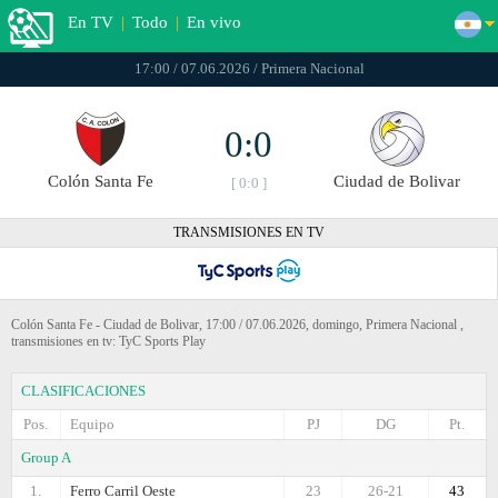
En TV
|
Todo
|
En vivo
17:00 / 07.06.2026 / Primera Nacional
0:0
Colón Santa Fe
Ciudad de Bolivar
[ 0:0 ]
TRANSMISIONES EN TV
Colón Santa Fe - Ciudad de Bolivar, 17:00 / 07.06.2026, domingo, Primera Nacional ,
transmisiones en tv: TyC Sports Play
CLASIFICACIONES
Pos.
Equipo
PJ
DG
Pt.
Group A
1.
Ferro Carril Oeste
23
26-21
43