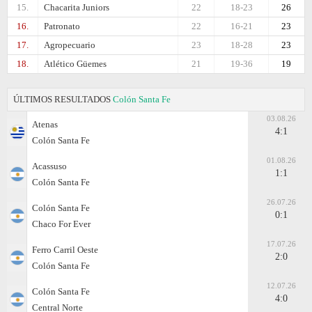
15.
Chacarita Juniors
22
18-23
26
16.
Patronato
22
16-21
23
17.
Agropecuario
23
18-28
23
18.
Atlético Güemes
21
19-36
19
ÚLTIMOS RESULTADOS
Colón Santa Fe
03.08.26
Atenas
4:1
Colón Santa Fe
01.08.26
Acassuso
1:1
Colón Santa Fe
26.07.26
Colón Santa Fe
0:1
Chaco For Ever
17.07.26
Ferro Carril Oeste
2:0
Colón Santa Fe
12.07.26
Colón Santa Fe
4:0
Central Norte