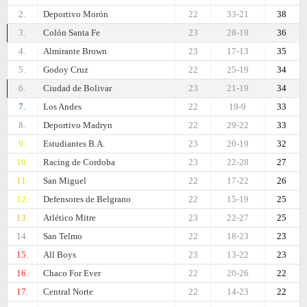
2.
Deportivo Morón
22
33-21
38
3.
Colón Santa Fe
23
28-19
36
4.
Almirante Brown
23
17-13
35
5.
Godoy Cruz
22
25-19
34
6.
Ciudad de Bolivar
23
21-19
34
7.
Los Andes
22
19-9
33
8.
Deportivo Madryn
22
29-22
33
9.
Estudiantes B.A.
23
20-19
32
10.
Racing de Cordoba
23
22-28
27
11.
San Miguel
22
17-22
26
12.
Defensores de Belgrano
22
15-19
25
13.
Atlético Mitre
23
22-27
25
14.
San Telmo
22
18-23
23
15.
All Boys
23
13-22
23
16.
Chaco For Ever
22
20-26
22
17.
Central Norte
22
14-23
22