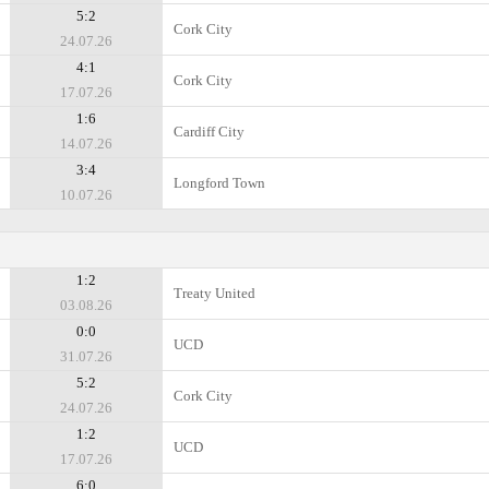
5:2
Cork City
24.07.26
4:1
Cork City
17.07.26
1:6
Cardiff City
14.07.26
3:4
Longford Town
10.07.26
1:2
Treaty United
03.08.26
0:0
UCD
31.07.26
5:2
Cork City
24.07.26
1:2
UCD
17.07.26
6:0