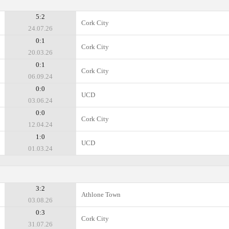
5:2
Cork City
24.07.26
0:1
Cork City
20.03.26
0:1
Cork City
06.09.24
0:0
UCD
03.06.24
0:0
Cork City
12.04.24
1:0
UCD
01.03.24
3:2
Athlone Town
03.08.26
0:3
Cork City
31.07.26