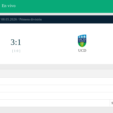
En vivo
/ 08.05.2026 / Primera división
3:1
UCD
[ 1:0 ]
9