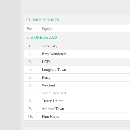
CLASIFICACIONES
Pos.
Equipo
First Division 2026
1.
Cork City
2.
Bray Wanderers
3.
UCD
4.
Longford Town
5.
Kerry
6.
Wexford
7.
Cobh Ramblers
8.
Treaty United
9.
Athlone Town
10.
Finn Harps