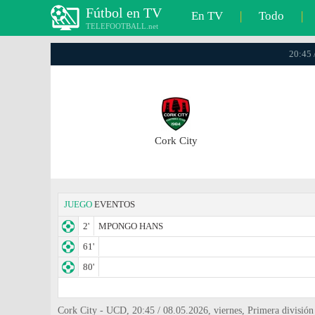
Fútbol en TV
En TV
|
Todo
|
TELEFOOTBALL.net
20:45 
Cork City
JUEGO
EVENTOS
2'
MPONGO HANS
61'
80'
Cork City - UCD, 20:45 / 08.05.2026, viernes, Primera división