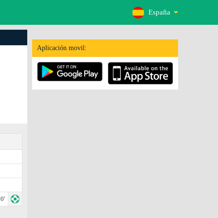
España
Aplicación movil:
0'