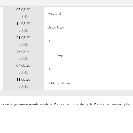
07.08.26
Wexford
20:45
14.08.26
Derry City
20:45
21.08.26
UCD
20:45
28.08.26
Finn Harps
20:45
04.09.26
UCD
20:45
11.09.26
Athlone Town
20:45
sitando, ¡automáticamente acepta la Política de privacidad y la Política de cookies! ¡Aqu