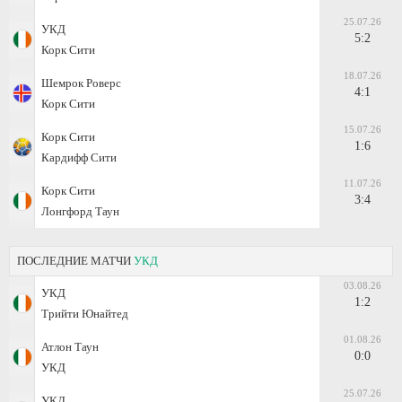
25.07.26
УКД
5:2
Корк Сити
18.07.26
Шемрок Роверс
4:1
Корк Сити
15.07.26
Корк Сити
1:6
Кардифф Сити
11.07.26
Корк Сити
3:4
Лонгфорд Таун
ПОСЛЕДНИЕ МАТЧИ
УКД
03.08.26
УКД
1:2
Трийти Юнайтед
01.08.26
Атлон Таун
0:0
УКД
25.07.26
УКД