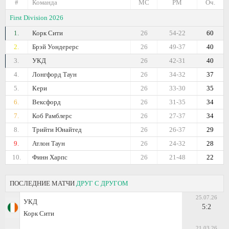
#
Команда
МС
РМ
Оч.
First Division 2026
1.
Корк Сити
26
54-22
60
2.
Брэй Уондерерс
26
49-37
40
3.
УКД
26
42-31
40
4.
Лонгфорд Таун
26
34-32
37
5.
Кери
26
33-30
35
6.
Вексфорд
26
31-35
34
7.
Коб Рамблерс
26
27-37
34
8.
Трийти Юнайтед
26
26-37
29
9.
Атлон Таун
26
24-32
28
10.
Финн Харпс
26
21-48
22
ПОСЛЕДНИЕ МАТЧИ
ДРУГ С ДРУГОМ
25.07.26
УКД
5:2
Корк Сити
21.03.26