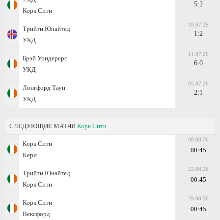
5:2
Корк Сити
18.07.26
Трийти Юнайтед
1:2
УКД
11.07.26
Брэй Уондерерс
6:0
УКД
05.07.26
Лонгфорд Таун
2:1
УКД
СЛЕДУЮЩИЕ МАТЧИ
Корк Сити
08.08.26
Корк Сити
00:45
Кери
22.08.26
Трийти Юнайтед
00:45
Корк Сити
29.08.26
Корк Сити
00:45
Вексфорд