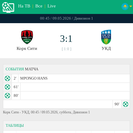
На ТВ
|
Все
|
Live
00:45 / 09.05.2026 / Дивизион 1
3:1
Корк Сити
УКД
[ 1:0 ]
СОБЫТИЯ
МАТЧА
2'
MPONGO HANS
61'
80'
90'
Корк Сити - УКД, 00:45 / 09.05.2026, суббота, Дивизион 1
ТАБЛИЦЫ